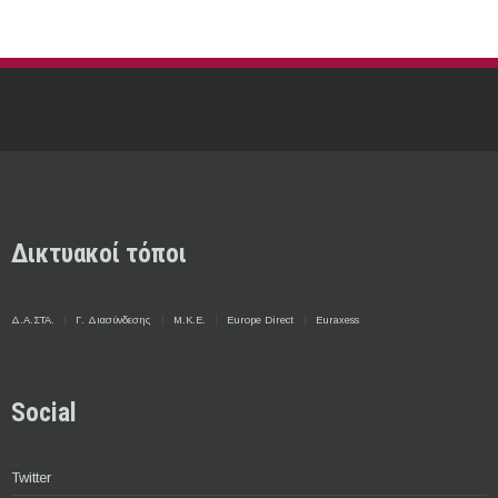
Δικτυακοί τόποι
Δ.Α.ΣΤΑ.
Γ. Διασύνδεσης
Μ.Κ.Ε.
Europe Direct
Euraxess
Social
Twitter