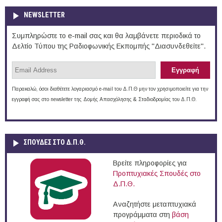
NEWSLETTER
Συμπληρώστε το e-mail σας και θα λαμβάνετε περιοδικά το
Δελτίο Τύπου της Ραδιοφωνικής Εκπομπής "Διασυνδεθείτε".
Παρακαλώ, όσοι διαθέτετε λογαριασμό e-mail του Δ.Π.Θ μην τον χρησιμοποιείτε για την
εγγραφή σας στο newsletter της Δομής Απασχόλησης & Σταδιοδρομίας του Δ.Π.Θ.
ΣΠΟΥΔΈΣ ΣΤΟ Δ.Π.Θ.
Βρείτε πληροφορίες για
Προπτυχιακές Σπουδές στο
Δ.Π.Θ.
Αναζητήστε μεταπτυχιακά
προγράμματα στη
βάση