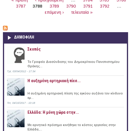
3787
3788
3789
3790
3791
3792
…
επόμενη ›
τελευταία »
ΔΗΜΟΦΙΛΗ
Σκοπός
Το Γραφείο Διασύνδεσης του Δημοκρίτειου Πανεπιστημίου
Θράκης...
Τρί, 03/04/2012 - 17:34
Η αυξημένη αρτηριακή πίεσ...
Η αυξημένη αρτηριακή πίεση της εγκύου αυξάνει τον κίνδυνο
εμ...
Τετ, 04/10/2017 - 10:18
Ελλάδα: Η μόνη χώρα στην...
Με αρνητικό πρόσημο κινήθηκε το κόστος εργασίας στην
Ελλάδα,...