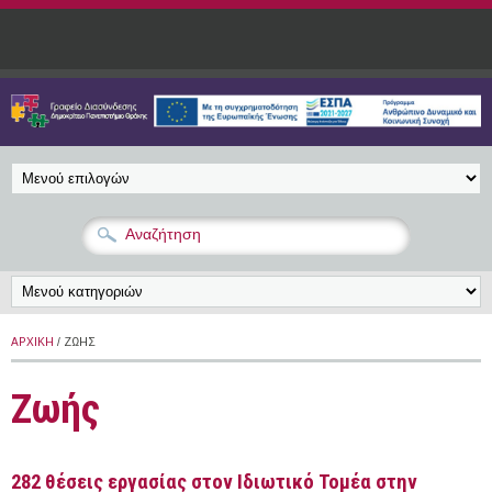
Παράκαμψη προς το κυρίως περιεχόμενο
ΑΡΧΙΚΉ
/ ΖΩΉΣ
Ζωής
282 θέσεις εργασίας στον Ιδιωτικό Τομέα στην