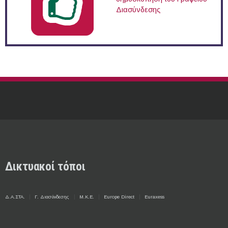
Διασύνδεσης
Δικτυακοί τόποι
Δ.Α.ΣΤΑ.
Γ. Διασύνδεσης
Μ.Κ.Ε.
Europe Direct
Euraxess