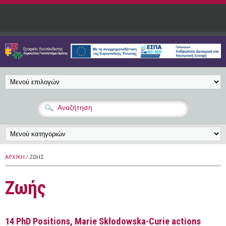
Παράκαμψη προς το κυρίως περιεχόμενο
ΑΡΧΙΚΉ
/ ΖΩΉΣ
Ζωής
14 PhD Positions, Marie Skłodowska-Curie actions