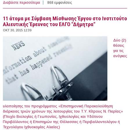
Διαβάστε περισσότερα
για 14 PhD Positions, Marie Skłodowska-Curie actions
868 εμφανίσεις
Innovative Training Network "TRAIN-ERS", Europe &
Israel (2016)
11 άτομα με Σύμβαση Μίσθωσης Έργου στο Ινστιτούτο
Αλιευτικής Έρευνας του ΕΛΓΟ "Δήμητρα"
ΟΚΤ 30, 2015 12:39
Δύο (2)
θέσεις
για τις
ανάγκες
υλοποίησης του προγράμματος «Επιστημονική Παρακολούθηση
διάρκειας τριών χρόνων της λειτουργίας του Τ.Υ. Κίτρους Ν. Πιερίας»
(Πτυχίο Βιολογίας ή Γεωπονίας, Ιχθυολογίας και Υδάτινου
Περιβάλλοντος ή Επιστημών της Θάλασσας ή Περιβαλλοντολόγου ή
Τεχνολόγου Ιχθυοκομίας Αλιείας)