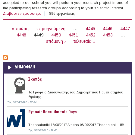
accepted to our school you will perform your research project in one of
the participating research groups according to your scientific interest.
Διαβάστε περισσότερα
για International Ph.D. Programs in the Life Sciences,
896 εμφανίσεις
ETH Zurich and University of Zurich, Switzerland (2016)
ΣΕΛΊΔΕΣ
« πρώτη
‹ προηγούμενη
…
4445
4446
4447
4448
4449
4450
4451
4452
4453
…
επόμενη ›
τελευταία »
ΔΗΜΟΦΙΛΗ
Σκοπός
Το Γραφείο Διασύνδεσης του Δημοκρίτειου Πανεπιστημίου
Θράκης...
Τρί, 03/04/2012 - 17:34
Ryanair Recruitments Days...
Thessaloniki 16/08/2017 Athens 08/09/2017 Thessaloniki 15/...
Τρί, 08/08/2017 - 11:43