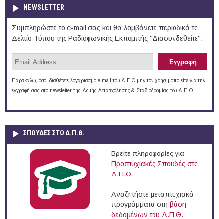
NEWSLETTER
Συμπληρώστε το e-mail σας και θα λαμβάνετε περιοδικά το
Δελτίο Τύπου της Ραδιοφωνικής Εκπομπής "Διασυνδεθείτε".
Παρακαλώ, όσοι διαθέτετε λογαριασμό e-mail του Δ.Π.Θ μην τον χρησιμοποιείτε για την
εγγραφή σας στο newsletter της Δομής Απασχόλησης & Σταδιοδρομίας του Δ.Π.Θ.
ΣΠΟΥΔΈΣ ΣΤΟ Δ.Π.Θ.
Βρείτε πληροφορίες για
Προπτυχιακές Σπουδές στο
Δ.Π.Θ.
Αναζητήστε μεταπτυχιακά
προγράμματα στη
βάση
δεδομένων του Δ.Π.Θ.