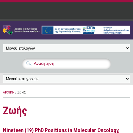
Παράκαμψη προς το κυρίως περιεχόμενο
ΑΡΧΙΚΉ
/ ΖΩΉΣ
Ζωής
Nineteen (19) PhD Positions in Molecular Oncology,