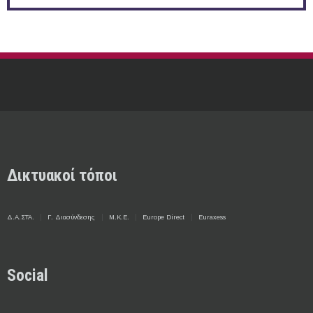
Δικτυακοί τόποι
Δ.Α.ΣΤΑ.
Γ. Διασύνδεσης
Μ.Κ.Ε.
Europe Direct
Euraxess
Social