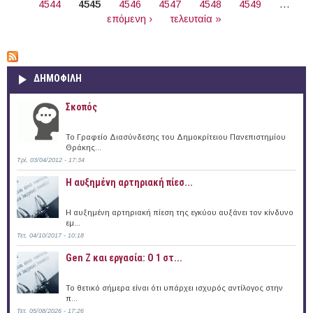
4544
4545
4546
4547
4548
4549
…
επόμενη ›
τελευταία »
ΔΗΜΟΦΙΛΗ
Σκοπός
Το Γραφείο Διασύνδεσης του Δημοκρίτειου Πανεπιστημίου
Θράκης...
Τρί, 03/04/2012 - 17:34
Η αυξημένη αρτηριακή πίεσ...
Η αυξημένη αρτηριακή πίεση της εγκύου αυξάνει τον κίνδυνο
εμ...
Τετ, 04/10/2017 - 10:18
Gen Z και εργασία: Ο 1 στ...
Το θετικό σήμερα είναι ότι υπάρχει ισχυρός αντίλογος στην
π...
Τετ, 05/08/2026 - 17:26