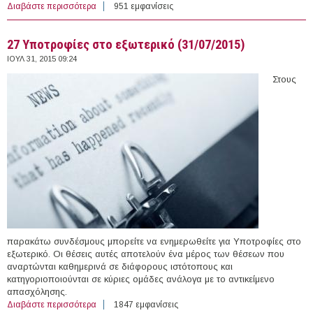
Διαβάστε περισσότερα
για Nineteen (19) PhD Positions in Molecular Oncology,
951 εμφανίσεις
Human Genetics & Bioethics, European School of
Molecular Medicine, Italy (2015-2016)
27 Υποτροφίες στο εξωτερικό (31/07/2015)
ΙΟΥΛ 31, 2015 09:24
Στους
παρακάτω συνδέσμους μπορείτε να ενημερωθείτε για Υποτροφίες στο
εξωτερικό. Οι θέσεις αυτές αποτελούν ένα μέρος των θέσεων που
αναρτώνται καθημερινά σε διάφορους ιστότοπους και
κατηγοριοποιούνται σε κύριες ομάδες ανάλογα με το αντικείμενο
απασχόλησης.
Διαβάστε περισσότερα
για 27 Υποτροφίες στο εξωτερικό (31/07/2015)
1847 εμφανίσεις