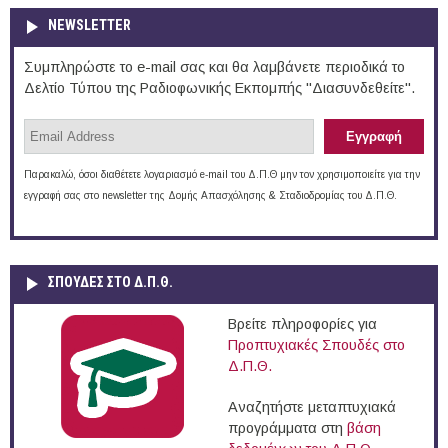
NEWSLETTER
Συμπληρώστε το e-mail σας και θα λαμβάνετε περιοδικά το
Δελτίο Τύπου της Ραδιοφωνικής Εκπομπής "Διασυνδεθείτε".
Παρακαλώ, όσοι διαθέτετε λογαριασμό e-mail του Δ.Π.Θ μην τον χρησιμοποιείτε για την
εγγραφή σας στο newsletter της Δομής Απασχόλησης & Σταδιοδρομίας του Δ.Π.Θ.
ΣΠΟΥΔΈΣ ΣΤΟ Δ.Π.Θ.
Βρείτε πληροφορίες για
Προπτυχιακές Σπουδές στο
Δ.Π.Θ.
Αναζητήστε μεταπτυχιακά
προγράμματα στη
βάση