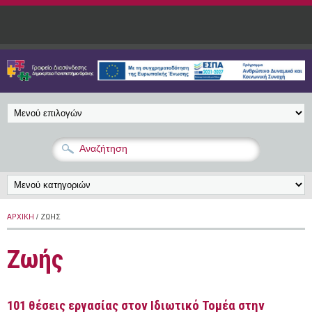
Παράκαμψη προς το κυρίως περιεχόμενο
ΑΡΧΙΚΉ
/ ΖΩΉΣ
Ζωής
101 θέσεις εργασίας στον Ιδιωτικό Τομέα στην