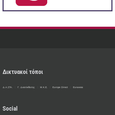
Δικτυακοί τόποι
Δ.Α.ΣΤΑ.
Γ. Διασύνδεσης
Μ.Κ.Ε.
Europe Direct
Euraxess
Social