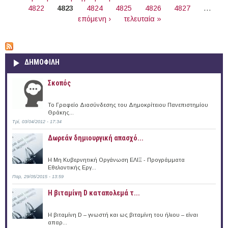
4822
4823
4824
4825
4826
4827
…
επόμενη ›
τελευταία »
ΔΗΜΟΦΙΛΗ
Σκοπός
Το Γραφείο Διασύνδεσης του Δημοκρίτειου Πανεπιστημίου
Θράκης...
Τρί, 03/04/2012 - 17:34
Δωρεάν δημιουργική απασχό...
Η Μη Κυβερνητική Οργάνωση ΕΛΙΞ - Προγράμματα
Εθελοντικής Εργ...
Παρ, 29/05/2015 - 13:59
Η βιταμίνη D καταπολεμά τ...
Η βιταμίνη D – γνωστή και ως βιταμίνη του ήλιου – είναι
απαρ...