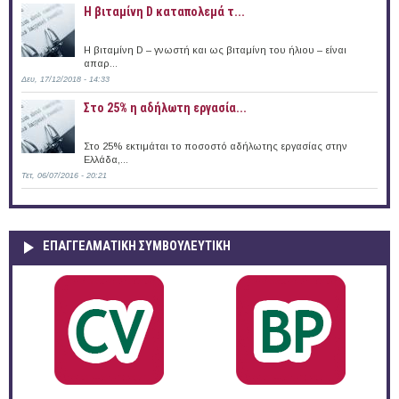
Η βιταμίνη D καταπολεμά τ...
Η βιταμίνη D – γνωστή και ως βιταμίνη του ήλιου – είναι
απαρ...
Δευ, 17/12/2018 - 14:33
Στο 25% η αδήλωτη εργασία...
Στο 25% εκτιμάται το ποσοστό αδήλωτης εργασίας στην
Ελλάδα,...
Τετ, 06/07/2016 - 20:21
ΕΠΑΓΓΕΛΜΑΤΙΚΉ ΣΥΜΒΟΥΛΕΥΤΙΚΉ