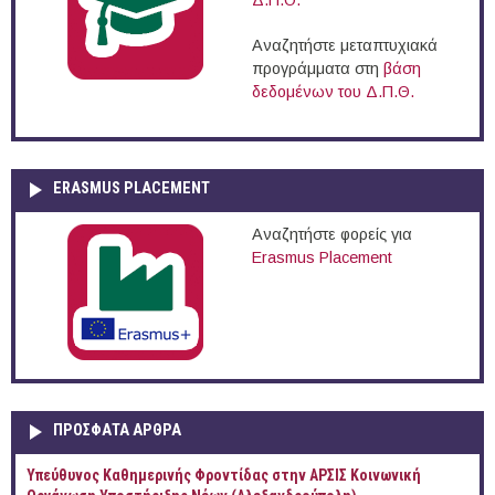
Δ.Π.Θ.
Αναζητήστε μεταπτυχιακά
προγράμματα στη
βάση
δεδομένων του Δ.Π.Θ.
ERASMUS PLACEMENT
Αναζητήστε φορείς για
Erasmus Placement
ΠΡOΣΦΑΤΑ AΡΘΡΑ
Yπεύθυνος Καθημερινής Φροντίδας στην ΑΡΣΙΣ Κοινωνική