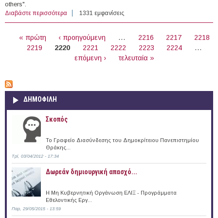
others".
Διαβάστε περισσότερα
για Elphinstone PhD Scholarships, University of
1331 εμφανίσεις
Aberdeen, UK (2017)
ΣΕΛΊΔΕΣ
« πρώτη
‹ προηγούμενη
…
2216
2217
2218
2219
2220
2221
2222
2223
2224
…
επόμενη ›
τελευταία »
ΔΗΜΟΦΙΛΗ
Σκοπός
Το Γραφείο Διασύνδεσης του Δημοκρίτειου Πανεπιστημίου
Θράκης...
Τρί, 03/04/2012 - 17:34
Δωρεάν δημιουργική απασχό...
Η Μη Κυβερνητική Οργάνωση ΕΛΙΞ - Προγράμματα
Εθελοντικής Εργ...
Παρ, 29/05/2015 - 13:59