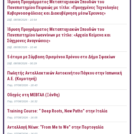
Ίδρυση Προγράμματος Μεταπτυχιακών Σπουδών του
Πανεπιστημίου Πειραιώς με τίτλο: «Προηγμένες Τεχνολογίες
Κυβερνοασφάλειας και Διακυβέρνηση μέσω Έρευνας»
Σάβ, 08/08/2026 - 10:54
Ίδρυση Προγράμματος Μεταπτυχιακών Σπουδών του
Πανεπιστημίου Ιωαννίνων με τίτλο: «Αρχαία Κείμενα και
Σύγχρονες Αναγνώσεις»
Σάβ, 08/08/2026 - 10:46
5 άτομα με Σύμβαση Ορισμένου Χρόνου στο Δήμο Σφακίων
Σάβ, 08/08/2026 - 00:29
Πωλητής Ανταλλακτικών Αυτοκινήτου Πάγκου στην Ιαπωνική
Α.Ε. (Κομοτηνή)
Παρ, 07/08/2026 - 18:43
Οδηγός στη ΜΕΒΓΑΛ (Ξάνθη)
Παρ, 07/08/2026 - 16:32
Training Course: “ Deep Roots, New Paths” στην Ιταλία
Παρ, 07/08/2026 - 16:05
Ανταλλαγή Νέων: “From Me to We” στην Πορτογαλία
Παρ, 07/08/2026 - 16:02