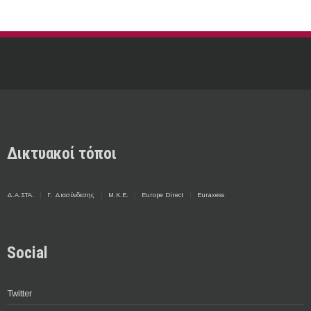
Δικτυακοί τόποι
Δ.Α.ΣΤΑ.
Γ. Διασύνδεσης
Μ.Κ.Ε.
Europe Direct
Euraxess
Social
Twitter