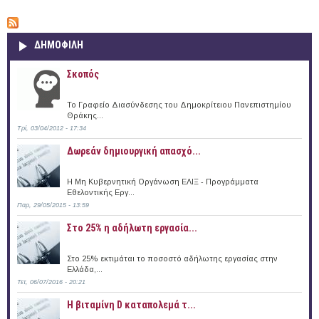
ΔΗΜΟΦΙΛΗ
Σκοπός
Το Γραφείο Διασύνδεσης του Δημοκρίτειου Πανεπιστημίου
Θράκης...
Τρί, 03/04/2012 - 17:34
Δωρεάν δημιουργική απασχό...
Η Μη Κυβερνητική Οργάνωση ΕΛΙΞ - Προγράμματα
Εθελοντικής Εργ...
Παρ, 29/05/2015 - 13:59
Στο 25% η αδήλωτη εργασία...
Στο 25% εκτιμάται το ποσοστό αδήλωτης εργασίας στην
Ελλάδα,...
Τετ, 06/07/2016 - 20:21
Η βιταμίνη D καταπολεμά τ...