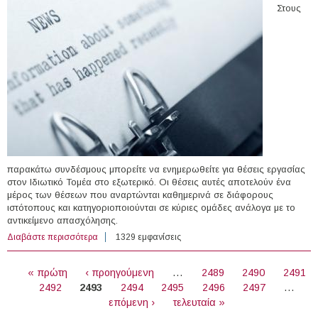
Στους
παρακάτω συνδέσμους μπορείτε να ενημερωθείτε για θέσεις εργασίας
στον Ιδιωτικό Τομέα στο εξωτερικό. Οι θέσεις αυτές αποτελούν ένα
μέρος των θέσεων που αναρτώνται καθημερινά σε διάφορους
ιστότοπους και κατηγοριοποιούνται σε κύριες ομάδες ανάλογα με το
αντικείμενο απασχόλησης.
Διαβάστε περισσότερα
για 64 θέσεις εργασίας στον Ιδιωτικό Τομέα στο
1329 εμφανίσεις
εξωτερικό (19/08/2015)
ΣΕΛΊΔΕΣ
« πρώτη
‹ προηγούμενη
…
2489
2490
2491
2492
2493
2494
2495
2496
2497
…
επόμενη ›
τελευταία »