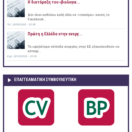
Η διατάραξη του «βιολογικ...
Δεν είναι καθόλου καλή ιδέα να «τσεκάρει» κανείς το
Facebook...
Τετ, 16/05/2018 - 10:38
Πρώτη η Ελλάδα στην ανεργ...
Τα υψηλότερα επίπεδα ανεργίας στην ΕΕ εξακολουθούν να
καταγρ...
Κυρ, 02/10/2016 - 19:39
ΕΠΑΓΓΕΛΜΑΤΙΚΉ ΣΥΜΒΟΥΛΕΥΤΙΚΉ