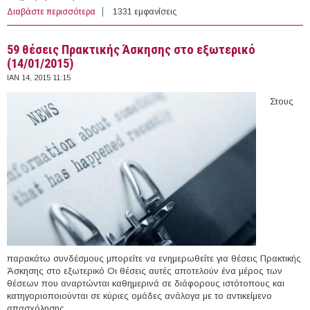
Διαβάστε περισσότερα
για Συμπληρωματική προκήρυξη για πρόσληψη
1331 εμφανίσεις
Επιστημονικών Συνεργατών και Εργαστηριακών
Συνεργατών στο Τμήμα Δασοπονίας και Διαχείρισης
59 θέσεις Πρακτικής Άσκησης στο εξωτερικό
Φυσικού Περιβάλλοντος του ΤΕΙ ΑΜΘ
(14/01/2015)
ΙΑΝ 14, 2015 11:15
Στους
παρακάτω συνδέσμους μπορείτε να ενημερωθείτε για θέσεις Πρακτικής
Άσκησης στο εξωτερικό Οι θέσεις αυτές αποτελούν ένα μέρος των
θέσεων που αναρτώνται καθημερινά σε διάφορους ιστότοπους και
κατηγοριοποιούνται σε κύριες ομάδες ανάλογα με το αντικείμενο
απασχόλησης.