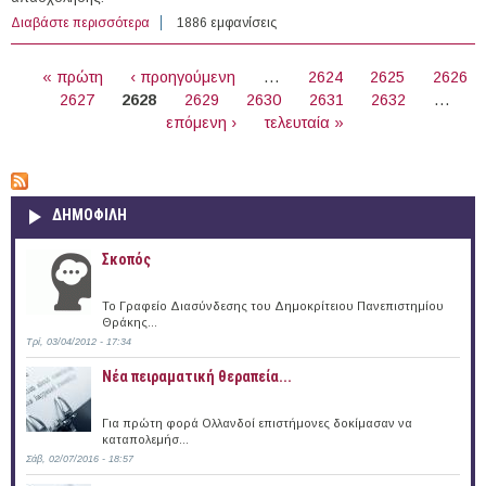
Διαβάστε περισσότερα
για 59 θέσεις Πρακτικής Άσκησης στο εξωτερικό
1886 εμφανίσεις
(14/01/2015)
ΣΕΛΊΔΕΣ
« πρώτη
‹ προηγούμενη
…
2624
2625
2626
2627
2628
2629
2630
2631
2632
…
επόμενη ›
τελευταία »
ΔΗΜΟΦΙΛΗ
Σκοπός
Το Γραφείο Διασύνδεσης του Δημοκρίτειου Πανεπιστημίου
Θράκης...
Τρί, 03/04/2012 - 17:34
Νέα πειραματική θεραπεία...
Για πρώτη φορά Ολλανδοί επιστήμονες δοκίμασαν να
καταπολεμήσ...
Σάβ, 02/07/2016 - 18:57