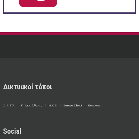
Δικτυακοί τόποι
Δ.Α.ΣΤΑ.
Γ. Διασύνδεσης
Μ.Κ.Ε.
Europe Direct
Euraxess
Social