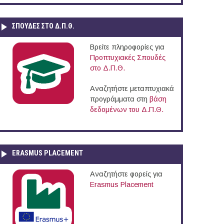
ΣΠΟΥΔΈΣ ΣΤΟ Δ.Π.Θ.
Βρείτε πληροφορίες για
Προπτυχιακές Σπουδές
στο Δ.Π.Θ.
Αναζητήστε μεταπτυχιακά
προγράμματα στη
βάση
δεδομένων του Δ.Π.Θ.
ERASMUS PLACEMENT
Αναζητήστε φορείς για
Erasmus Placement