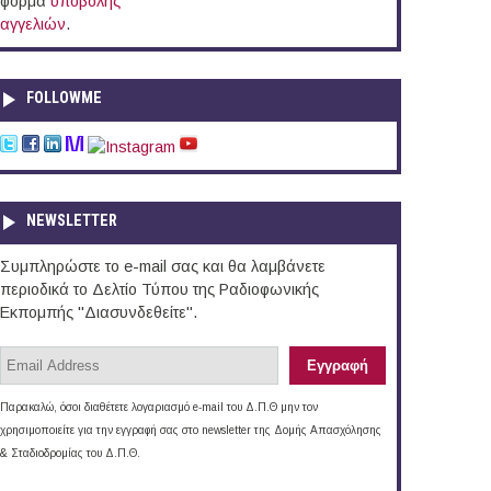
φόρμα
υποβολής
αγγελιών
.
FOLLOWME
NEWSLETTER
Συμπληρώστε το e-mail σας και θα λαμβάνετε
περιοδικά το Δελτίο Τύπου της Ραδιοφωνικής
Εκπομπής "Διασυνδεθείτε".
Παρακαλώ, όσοι διαθέτετε λογαριασμό e-mail του Δ.Π.Θ μην τον
χρησιμοποιείτε για την εγγραφή σας στο newsletter της Δομής Απασχόλησης
& Σταδιοδρομίας του Δ.Π.Θ.