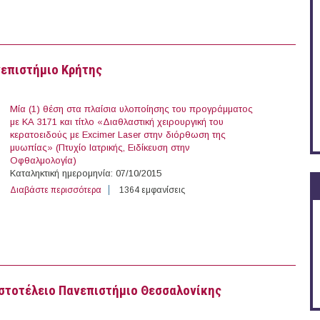
νεπιστήμιο Κρήτης
Μία (1) θέση στα πλαίσια υλοποίησης του προγράμματος
με ΚΑ 3171 και τίτλο «Διαθλαστική χειρουργική του
κερατοειδούς με Excimer Laser στην διόρθωση της
μυωπίας» (Πτυχίο Ιατρικής, Ειδίκευση στην
Οφθαλμολογία)
Καταληκτική ημερομηνία: 07/10/2015
Διαβάστε περισσότερα
για 3 θέσεις με Σύμβαση Μίσθωσης Έργου στο Πανεπι
1364 εμφανίσεις
ιστοτέλειο Πανεπιστήμιο Θεσσαλονίκης