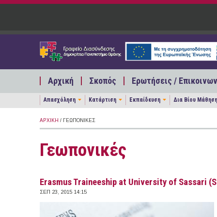
Παράκαμψη προς το κυρίως περιεχόμενο
Αρχική
Σκοπός
Ερωτήσεις / Επικοινων
Απασχόληση
Κατάρτιση
Εκπαίδευση
Δια Βίου Μάθησ
ΑΡΧΙΚΉ
/ ΓΕΩΠΟΝΙΚΈΣ
Γεωπονικές
Erasmus Traineeship at University of Sassari (S
ΣΕΠ 23, 2015 14:15