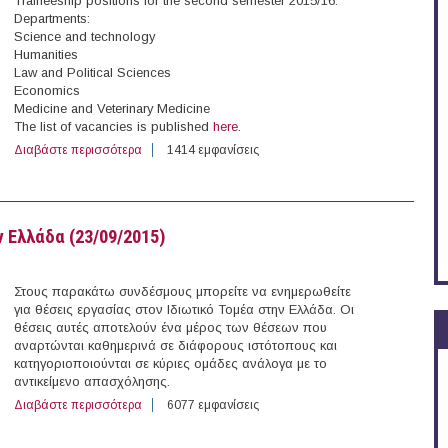
Traineeship positions for the second semester 2015/16.
Departments:
Science and technology
Humanities
Law and Political Sciences
Economics
Medicine and Veterinary Medicine
The list of vacancies is published
here
.
Διαβάστε περισσότερα
για Erasmus Traineeship at University of Sassari (Sardin
1414 εμφανίσεις
 Ελλάδα (23/09/2015)
Στους παρακάτω συνδέσμους μπορείτε να ενημερωθείτε
για θέσεις εργασίας στον Ιδιωτικό Τομέα στην Ελλάδα. Οι
θέσεις αυτές αποτελούν ένα μέρος των θέσεων που
αναρτώνται καθημερινά σε διάφορους ιστότοπους και
κατηγοριοποιούνται σε κύριες ομάδες ανάλογα με το
αντικείμενο απασχόλησης.
Διαβάστε περισσότερα
για 157 θέσεις εργασίας στον Ιδιωτικό Τομέα στην Ελλ
6077 εμφανίσεις