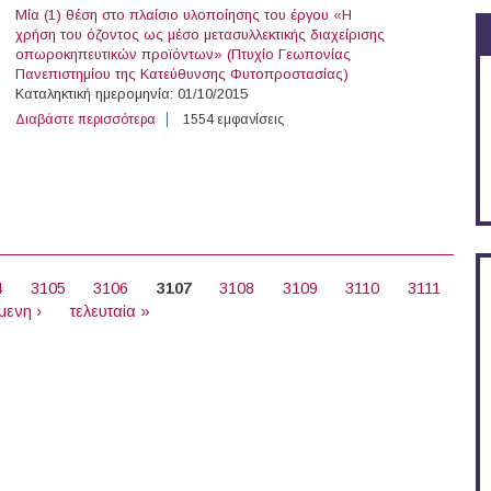
Μία (1) θέση στο πλαίσιο υλοποίησης του έργου «Η
χρήση του όζοντος ως μέσο μετασυλλεκτικής διαχείρισης
οπωροκηπευτικών προϊόντων» (Πτυχίο Γεωπονίας
Πανεπιστημίου της Κατεύθυνσης Φυτοπροστασίας)
Καταληκτική ημερομηνία: 01/10/2015
Διαβάστε περισσότερα
για 4 θέσεις με Σύμβαση Μίσθωσης Έργου στο Αριστο
1554 εμφανίσεις
4
3105
3106
3107
3108
3109
3110
3111
μενη ›
τελευταία »