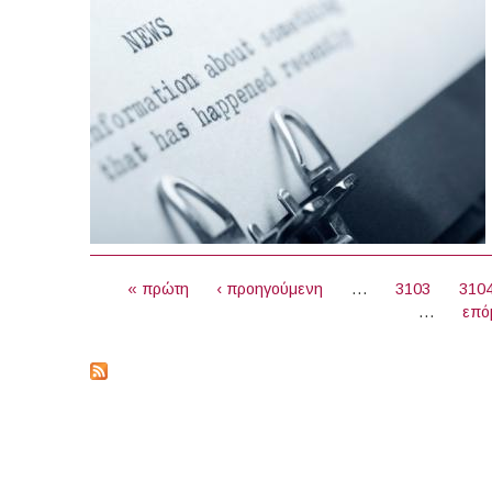
ΣΕΛΊΔΕΣ
« πρώτη
‹ προηγούμενη
…
3103
310
…
επό