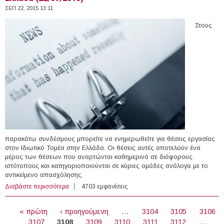
ΣΕΠ 22, 2015 13:11
Στους
παρακάτω συνδέσμους μπορείτε να ενημερωθείτε για θέσεις εργασίας
στον Ιδιωτικό Τομέα στην Ελλάδα. Οι θέσεις αυτές αποτελούν ένα
μέρος των θέσεων που αναρτώνται καθημερινά σε διάφορους
ιστότοπους και κατηγοριοποιούνται σε κύριες ομάδες ανάλογα με το
αντικείμενο απασχόλησης.
Διαβάστε περισσότερα
για 113 θέσεις εργασίας στον Ιδιωτικό Τομέα στην
4703 εμφανίσεις
Ελλάδα (22/09/2015)
ΣΕΛΊΔΕΣ
« πρώτη
‹ προηγούμενη
…
3104
3105
3106
3107
3108
3109
3110
3111
3112
…