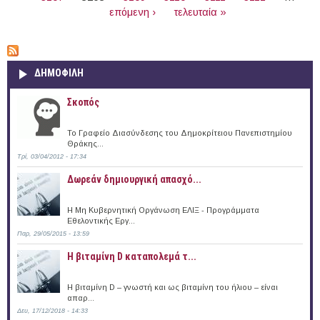
επόμενη ›
τελευταία »
ΔΗΜΟΦΙΛΗ
Σκοπός
Το Γραφείο Διασύνδεσης του Δημοκρίτειου Πανεπιστημίου
Θράκης...
Τρί, 03/04/2012 - 17:34
Δωρεάν δημιουργική απασχό...
Η Μη Κυβερνητική Οργάνωση ΕΛΙΞ - Προγράμματα
Εθελοντικής Εργ...
Παρ, 29/05/2015 - 13:59
Η βιταμίνη D καταπολεμά τ...
Η βιταμίνη D – γνωστή και ως βιταμίνη του ήλιου – είναι
απαρ...
Δευ, 17/12/2018 - 14:33