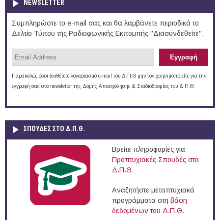
NEWSLETTER
Συμπληρώστε το e-mail σας και θα λαμβάνετε περιοδικά το
Δελτίο Τύπου της Ραδιοφωνικής Εκπομπής "Διασυνδεθείτε".
Παρακαλώ, όσοι διαθέτετε λογαριασμό e-mail του Δ.Π.Θ μην τον χρησιμοποιείτε για την
εγγραφή σας στο newsletter της Δομής Απασχόλησης & Σταδιοδρομίας του Δ.Π.Θ.
ΣΠΟΥΔΈΣ ΣΤΟ Δ.Π.Θ.
Βρείτε πληροφορίες για
Προπτυχιακές Σπουδές στο
Δ.Π.Θ.
Αναζητήστε μεταπτυχιακά
προγράμματα στη
βάση
δεδομένων του Δ.Π.Θ.