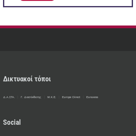
Δικτυακοί τόποι
Δ.Α.ΣΤΑ.
Γ. Διασύνδεσης
Μ.Κ.Ε.
Europe Direct
Euraxess
Social