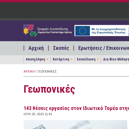
Παράκαμψη προς το κυρίως περιεχόμενο
Αρχική
Σκοπός
Ερωτήσεις / Επικοινων
Απασχόληση
Κατάρτιση
Εκπαίδευση
Δια Βίου Μάθησ
ΑΡΧΙΚΉ
/ ΓΕΩΠΟΝΙΚΈΣ
Γεωπονικές
143 θέσεις εργασίας στον Ιδιωτικό Τομέα στην
ΙΟΥΛ 20, 2015 11:41