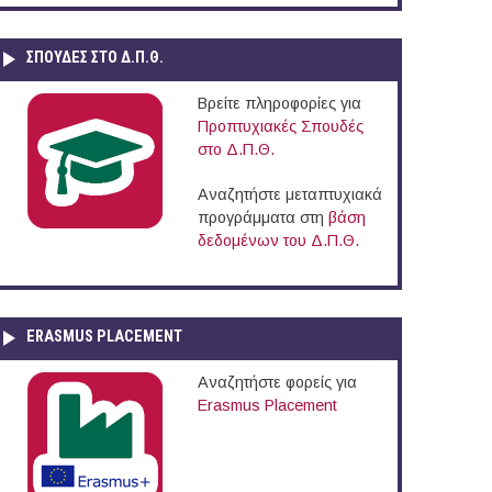
ΣΠΟΥΔΈΣ ΣΤΟ Δ.Π.Θ.
Βρείτε πληροφορίες για
Προπτυχιακές Σπουδές
στο Δ.Π.Θ.
Αναζητήστε μεταπτυχιακά
προγράμματα στη
βάση
δεδομένων του Δ.Π.Θ.
ERASMUS PLACEMENT
Αναζητήστε φορείς για
Erasmus Placement