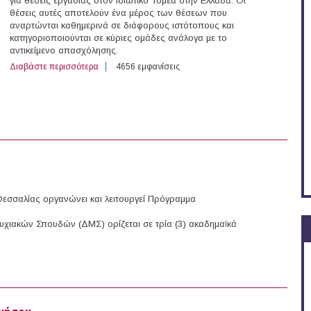
για θέσεις εργασίας στον Ιδιωτικό Τομέα στην Ελλάδα. Οι
θέσεις αυτές αποτελούν ένα μέρος των θέσεων που
αναρτώνται καθημερινά σε διάφορους ιστότοπους και
κατηγοριοποιούνται σε κύριες ομάδες ανάλογα με το
αντικείμενο απασχόλησης.
Διαβάστε περισσότερα
για 143 θέσεις εργασίας στον Ιδιωτικό Τομέα στην Ελλ
4656 εμφανίσεις
Θεσσαλίας οργανώνει και λειτουργεί Πρόγραμμα
υχιακών Σπουδών (ΔΜΣ) ορίζεται σε τρία (3) ακαδημαϊκά