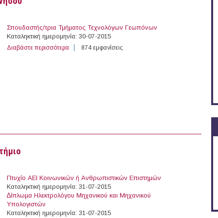
ννήσου
Σπουδαστής/τρια Τμήματος Τεχνολόγων Γεωπόνων
Καταληκτική ημερομηνία: 30-07-2015
Διαβάστε περισσότερα
για Ένα άτομο με σύμβαση έργου στο ΤΕΙ Πελοποννήσ
874 εμφανίσεις
στήμιο
Πτυχίο ΑΕΙ Κοινωνικών ή Ανθρωπιστικών Επιστηµών
Καταληκτική ημερομηνία: 31-07-2015
∆ίπλωµα Ηλεκτρολόγου Μηχανικού και Μηχανικού
Υπολογιστών
Καταληκτική ημερομηνία: 31-07-2015