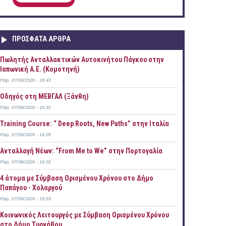
ΠΡOΣΦΑΤΑ AΡΘΡΑ
Πωλητής Ανταλλακτικών Αυτοκινήτου Πάγκου στην
Ιαπωνική Α.Ε. (Κομοτηνή)
Παρ, 07/08/2026 - 18:43
Οδηγός στη ΜΕΒΓΑΛ (Ξάνθη)
Παρ, 07/08/2026 - 16:32
Training Course: “ Deep Roots, New Paths” στην Ιταλία
Παρ, 07/08/2026 - 16:05
Ανταλλαγή Νέων: “From Me to We” στην Πορτογαλία
Παρ, 07/08/2026 - 16:02
4 άτομα με Σύμβαση Ορισμένου Χρόνου στο Δήμο
Παπάγου - Χολαργού
Παρ, 07/08/2026 - 15:53
Κοινωνικός Λειτουργός με Σύμβαση Ορισμένου Χρόνου
στο Δήμο Τυρνάβου