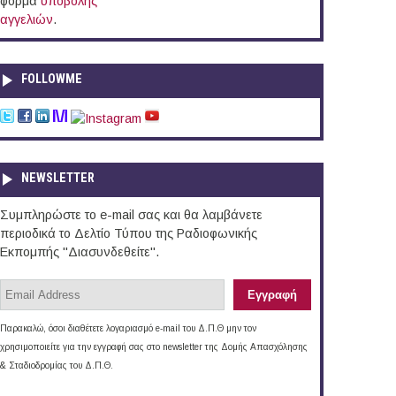
φόρμα
υποβολής
αγγελιών
.
FOLLOWME
NEWSLETTER
Συμπληρώστε το e-mail σας και θα λαμβάνετε
περιοδικά το Δελτίο Τύπου της Ραδιοφωνικής
Εκπομπής "Διασυνδεθείτε".
Παρακαλώ, όσοι διαθέτετε λογαριασμό e-mail του Δ.Π.Θ μην τον
χρησιμοποιείτε για την εγγραφή σας στο newsletter της Δομής Απασχόλησης
& Σταδιοδρομίας του Δ.Π.Θ.