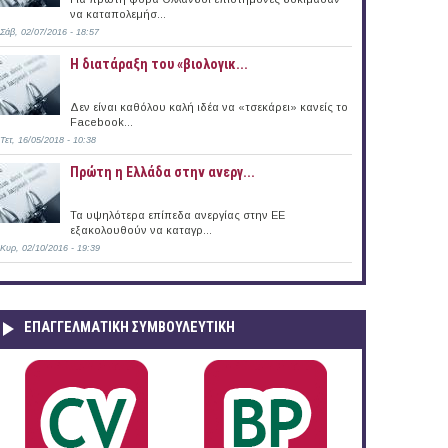
να καταπολεμήσ...
Σάβ, 02/07/2016 - 18:57
Η διατάραξη του «βιολογικ...
άδα (20/07/2015)
Δεν είναι καθόλου καλή ιδέα να «τσεκάρει» κανείς το
Facebook...
Τετ, 16/05/2018 - 10:38
Πρώτη η Ελλάδα στην ανεργ...
Τα υψηλότερα επίπεδα ανεργίας στην ΕΕ
εξακολουθούν να καταγρ...
Κυρ, 02/10/2016 - 19:39
ΕΠΑΓΓΕΛΜΑΤΙΚΉ ΣΥΜΒΟΥΛΕΥΤΙΚΉ