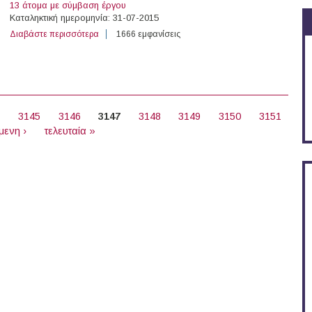
13 άτομα με σύμβαση έργου
Καταληκτική ημερομηνία: 31-07-2015
Διαβάστε περισσότερα
για 15 άτομα με σύμβαση έργου στο Ιόνιο Πανεπιστήμι
1666 εμφανίσεις
4
3145
3146
3147
3148
3149
3150
3151
μενη ›
τελευταία »