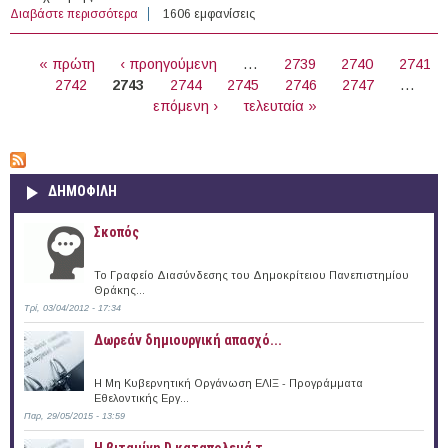
Διαβάστε περισσότερα
για 60 Υποτροφίες στο εξωτερικό (16/06/2016)
1606 εμφανίσεις
ΣΕΛΊΔΕΣ
« πρώτη
‹ προηγούμενη
…
2739
2740
2741
2742
2743
2744
2745
2746
2747
…
επόμενη ›
τελευταία »
ΔΗΜΟΦΙΛΗ
Σκοπός
Το Γραφείο Διασύνδεσης του Δημοκρίτειου Πανεπιστημίου
Θράκης...
Τρί, 03/04/2012 - 17:34
Δωρεάν δημιουργική απασχό...
Η Μη Κυβερνητική Οργάνωση ΕΛΙΞ - Προγράμματα
Εθελοντικής Εργ...
Παρ, 29/05/2015 - 13:59
Η βιταμίνη D καταπολεμά τ...