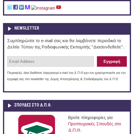
NEWSLETTER
Συμπληρώστε το e-mail σας και θα λαμβάνετε περιοδικά το
Δελτίο Τύπου της Ραδιοφωνικής Εκπομπής "Διασυνδεθείτε".
Παρακαλώ, όσοι διαθέτετε λογαριασμό e-mail του Δ.Π.Θ μην τον χρησιμοποιείτε για την
εγγραφή σας στο newsletter της Δομής Απασχόλησης & Σταδιοδρομίας του Δ.Π.Θ.
ΣΠΟΥΔΈΣ ΣΤΟ Δ.Π.Θ.
Βρείτε πληροφορίες για
Προπτυχιακές Σπουδές στο
Δ.Π.Θ.