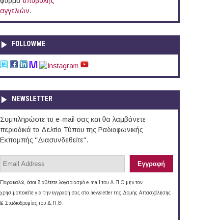
φόρμα
υποβολής
αγγελιών
.
FOLLOWME
NEWSLETTER
Συμπληρώστε το e-mail σας και θα λαμβάνετε
περιοδικά το Δελτίο Τύπου της Ραδιοφωνικής
Εκπομπής "Διασυνδεθείτε".
Παρακαλώ, όσοι διαθέτετε λογαριασμό e-mail του Δ.Π.Θ μην τον
χρησιμοποιείτε για την εγγραφή σας στο newsletter της Δομής Απασχόλησης
& Σταδιοδρομίας του Δ.Π.Θ.