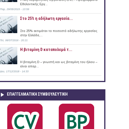
Εθελοντικής Εργ...
Παρ, 29/05/2015 - 13:59
Στο 25% η αδήλωτη εργασία...
άδα (04/12/2014)
Στο 25% εκτιμάται το ποσοστό αδήλωτης εργασίας
στην Ελλάδα,...
Τετ, 06/07/2016 - 20:21
Η βιταμίνη D καταπολεμά τ...
Η βιταμίνη D – γνωστή και ως βιταμίνη του ήλιου –
είναι απαρ...
Δευ, 17/12/2018 - 14:33
ΕΠΑΓΓΕΛΜΑΤΙΚΉ ΣΥΜΒΟΥΛΕΥΤΙΚΉ
άδα (03/12/2014)