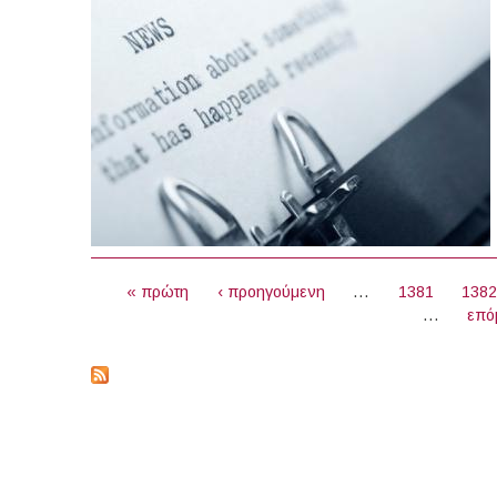
ΣΕΛΊΔΕΣ
« πρώτη
‹ προηγούμενη
…
1381
138
…
επό