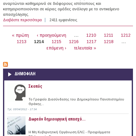
αναρτώνται καθημερινά σε διάφορους ιστότοπους και
κατηγοριοποιούνται σε κύριες ομάδες ανάλογα με το αντικείμενο
απασχόλησης.
Διαβάστε περισσότερα
για 49 Υποτροφίες στο εξωτερικό (18/12/2014)
2411 εμφανίσεις
ΣΕΛΊΔΕΣ
« πρώτη
‹ προηγούμενη
…
1210
1211
1212
1213
1214
1215
1216
1217
1218
…
επόμενη ›
τελευταία »
ΔΗΜΟΦΙΛΗ
Σκοπός
Το Γραφείο Διασύνδεσης του Δημοκρίτειου Πανεπιστημίου
Θράκης...
Τρί, 03/04/2012 - 17:34
Δωρεάν δημιουργική απασχό...
Η Μη Κυβερνητική Οργάνωση ΕΛΙΞ - Προγράμματα