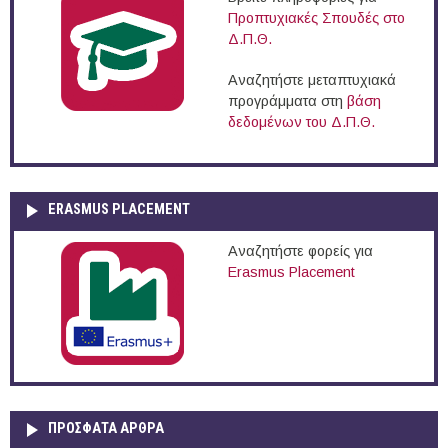
Προπτυχιακές Σπουδές στο
Δ.Π.Θ.
Αναζητήστε μεταπτυχιακά
προγράμματα στη
βάση
δεδομένων του Δ.Π.Θ.
ERASMUS PLACEMENT
Αναζητήστε φορείς για
Erasmus Placement
ΠΡOΣΦΑΤΑ AΡΘΡΑ