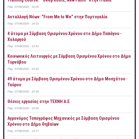
Training Course: “ Deep Roots, New Paths” στην Ιταλία
Παρ, 07/08/2026 - 16:05
Ανταλλαγή Νέων: “From Me to We” στην Πορτογαλία
Παρ, 07/08/2026 - 16:02
4 άτομα με Σύμβαση Ορισμένου Χρόνου στο Δήμο Παπάγου -
Χολαργού
Παρ, 07/08/2026 - 15:53
Κοινωνικός Λειτουργός με Σύμβαση Ορισμένου Χρόνου στο Δήμο
Τυρνάβου
Παρ, 07/08/2026 - 15:42
49 άτομα με Σύμβαση Ορισμένου Χρόνου στο Δήμο Μοσχάτου -
Ταύρου
Παρ, 07/08/2026 - 15:36
Θέσεις εργασίας στην ΤΕΧΝΗ Α.Ε.
Παρ, 07/08/2026 - 15:09
Αγρονόμος Τοπογράφος Μηχανικός με Σύμβαση Ορισμένου
Χρόνου στο Δήμο Θηβαίων
Παρ, 07/08/2026 - 13:17