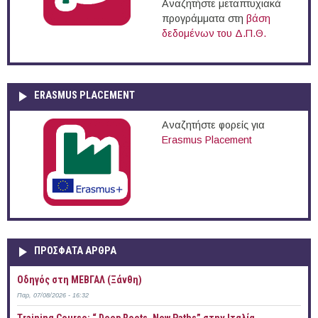
Αναζητήστε μεταπτυχιακά
προγράμματα στη
βάση
δεδομένων του Δ.Π.Θ.
ERASMUS PLACEMENT
Αναζητήστε φορείς για
Erasmus Placement
ΠΡOΣΦΑΤΑ AΡΘΡΑ
Οδηγός στη ΜΕΒΓΑΛ (Ξάνθη)
Παρ, 07/08/2026 - 16:32