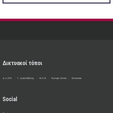
Δικτυακοί τόποι
Δ.Α.ΣΤΑ.
Γ. Διασύνδεσης
Μ.Κ.Ε.
Europe Direct
Euraxess
Social