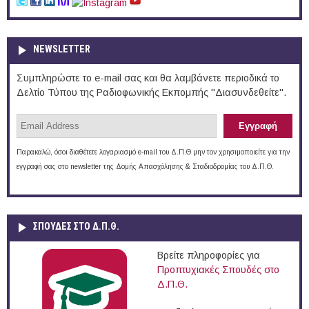
NEWSLETTER
Συμπληρώστε το e-mail σας και θα λαμβάνετε περιοδικά το
Δελτίο Τύπου της Ραδιοφωνικής Εκπομπής "Διασυνδεθείτε".
Παρακαλώ, όσοι διαθέτετε λογαριασμό e-mail του Δ.Π.Θ μην τον χρησιμοποιείτε για την
εγγραφή σας στο newsletter της Δομής Απασχόλησης & Σταδιοδρομίας του Δ.Π.Θ.
ΣΠΟΥΔΈΣ ΣΤΟ Δ.Π.Θ.
Βρείτε πληροφορίες για
Προπτυχιακές Σπουδές στο
Δ.Π.Θ.