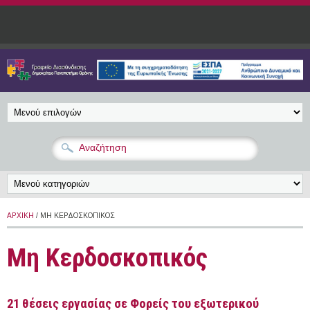
Παράκαμψη προς το κυρίως περιεχόμενο
ΑΡΧΙΚΉ
/ ΜΗ ΚΕΡΔΟΣΚΟΠΙΚΌΣ
Μη Κερδοσκοπικός
21 θέσεις εργασίας σε Φορείς του εξωτερικού