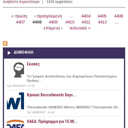
Διαβάστε περισσότερα
για Business Development Expert at the Centre for
1103 εμφανίσεις
Sustainability and Excellence (CSE)
ΣΕΛΊΔΕΣ
« πρώτη
‹ προηγούμενη
…
4404
4405
4406
4407
4408
4409
4410
4411
4412
…
επόμενη ›
τελευταία »
ΔΗΜΟΦΙΛΗ
Σκοπός
Το Γραφείο Διασύνδεσης του Δημοκρίτειου Πανεπιστημίου
Θράκης...
Τρί, 03/04/2012 - 17:34
Ryanair Recruitments Days...
Thessaloniki 16/08/2017 Athens 08/09/2017 Thessaloniki 15/...
Τρί, 08/08/2017 - 11:43
ΟΑΕΔ: Πρόγραμμα για 15.00...