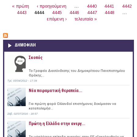
ΣΕΛΊΔΕΣ
« πρώτη
‹ προηγούμενη
…
4440
4441
4442
4443
4444
4445
4446
4447
4448
…
επόμενη ›
τελευταία »
ΔΗΜΟΦΙΛΗ
Σκοπός
Το Γραφείο Διασύνδεσης του Δημοκρίτειου Πανεπιστημίου
Θράκης...
Τρί, 03/04/2012 - 17:34
Νέα πειραματική θεραπεία...
Για πρώτη φορά Ολλανδοί επιστήμονες δοκίμασαν να
καταπολεμήσ...
Σάβ, 02/07/2016 - 18:57
Πρώτη η Ελλάδα στην ανεργ...
Τα υψηλότερα επίπεδα ανεργίας στην ΕΕ εξακολουθούν να