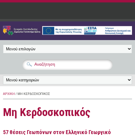
Παράκαμψη προς το κυρίως περιεχόμενο
ΑΡΧΙΚΉ
/ ΜΗ ΚΕΡΔΟΣΚΟΠΙΚΌΣ
Μη Κερδοσκοπικός
57 θέσεις Γεωπόνων στον Ελληνικό Γεωργικό