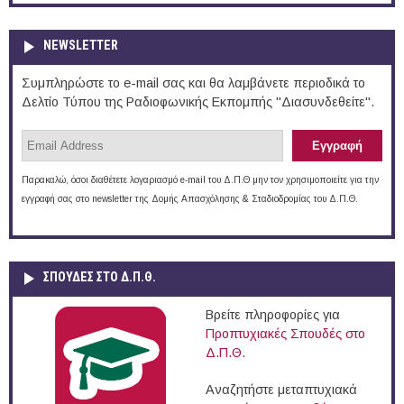
NEWSLETTER
Συμπληρώστε το e-mail σας και θα λαμβάνετε περιοδικά το
Δελτίο Τύπου της Ραδιοφωνικής Εκπομπής "Διασυνδεθείτε".
Παρακαλώ, όσοι διαθέτετε λογαριασμό e-mail του Δ.Π.Θ μην τον χρησιμοποιείτε για την
εγγραφή σας στο newsletter της Δομής Απασχόλησης & Σταδιοδρομίας του Δ.Π.Θ.
ΣΠΟΥΔΈΣ ΣΤΟ Δ.Π.Θ.
Βρείτε πληροφορίες για
Προπτυχιακές Σπουδές στο
Δ.Π.Θ.
Αναζητήστε μεταπτυχιακά