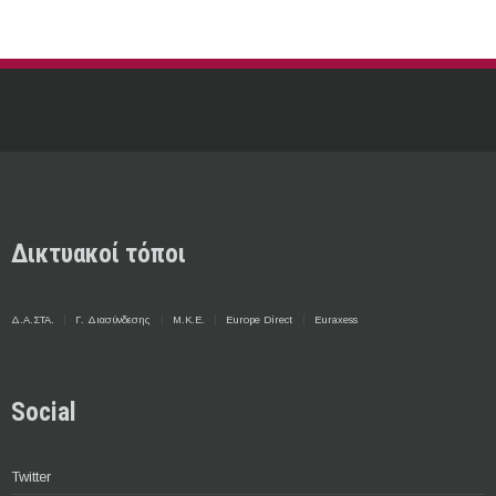
Δικτυακοί τόποι
Δ.Α.ΣΤΑ.
Γ. Διασύνδεσης
Μ.Κ.Ε.
Europe Direct
Euraxess
Social
Twitter