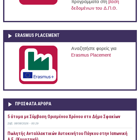
προγράμματα στη
βάση
δεδομένων του Δ.Π.Θ.
ERASMUS PLACEMENT
Αναζητήστε φορείς για
Erasmus Placement
ΠΡOΣΦΑΤΑ AΡΘΡΑ
5 άτομα με Σύμβαση Ορισμένου Χρόνου στο Δήμο Σφακίων
Σάβ, 08/08/2026 - 00:29
Πωλητής Ανταλλακτικών Αυτοκινήτου Πάγκου στην Ιαπωνική
Α.Ε. (Κομοτηνή)