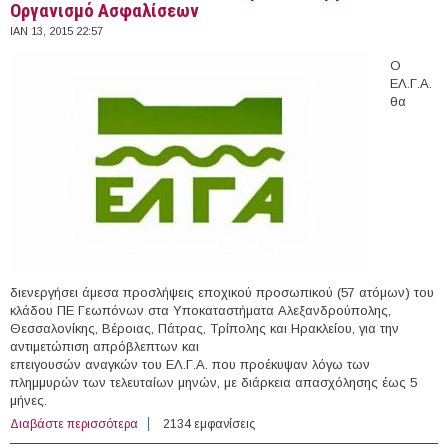
Οργανισμό Ασφαλίσεων
ΙΑΝ 13, 2015 22:57
Ο
ΕΛ.Γ.Α.
θα
διενεργήσει άμεσα προσλήψεις εποχικού προσωπικού (57 ατόμων) του
κλάδου ΠΕ Γεωπόνων στα Υποκαταστήματα Αλεξανδρούπολης,
Θεσσαλονίκης, Βέροιας, Πάτρας, Τρίπολης και Ηρακλείου, για την
αντιμετώπιση απρόβλεπτων και
επειγουσών αναγκών του ΕΛ.Γ.Α. που προέκυψαν λόγω των
πλημμυρών των τελευταίων μηνών, με διάρκεια απασχόλησης έως 5
μήνες.
Διαβάστε περισσότερα
για 57 θέσεις Γεωπόνων στον Ελληνικό Γεωργικό
2134 εμφανίσεις
Οργανισμό Ασφαλίσεων