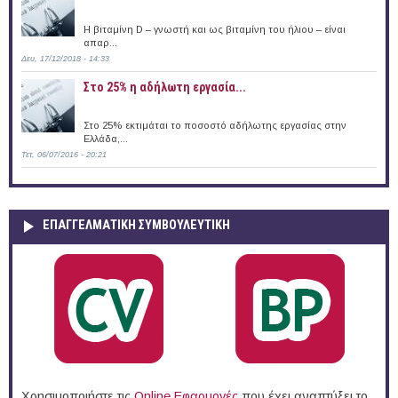
Η βιταμίνη D – γνωστή και ως βιταμίνη του ήλιου – είναι
απαρ...
Δευ, 17/12/2018 - 14:33
Στο 25% η αδήλωτη εργασία...
Στο 25% εκτιμάται το ποσοστό αδήλωτης εργασίας στην
Ελλάδα,...
Τετ, 06/07/2016 - 20:21
ΕΠΑΓΓΕΛΜΑΤΙΚΉ ΣΥΜΒΟΥΛΕΥΤΙΚΉ
Χρησιμοποιήστε τις
Online Eφαρμογές
που έχει αναπτύξει το