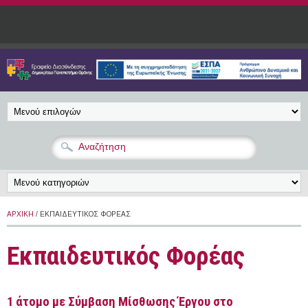
Παράκαμψη προς το κυρίως περιεχόμενο
ΑΡΧΙΚΉ
/ ΕΚΠΑΙΔΕΥΤΙΚΌΣ ΦΟΡΈΑΣ
Εκπαιδευτικός Φορέας
1 άτομο με Σύμβαση Μίσθωσης Έργου στο