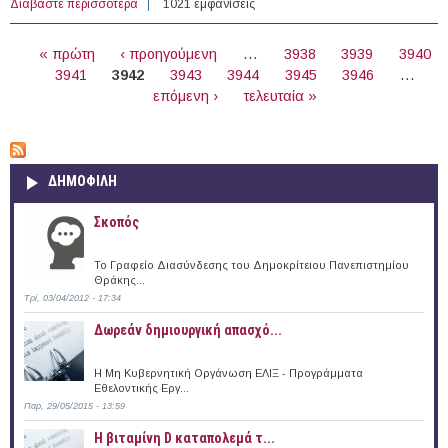
Διαβάστε περισσότερα
για 2 άτομα με Σύμβαση Μίσθωσης Έργου στο ΤΕΙ
1021 εμφανίσεις
Ηπείρου
ΣΕΛΊΔΕΣ
« πρώτη
‹ προηγούμενη
…
3938
3939
3940
3941
3942
3943
3944
3945
3946
…
επόμενη ›
τελευταία »
ΔΗΜΟΦΙΛΗ
Σκοπός
Το Γραφείο Διασύνδεσης του Δημοκρίτειου Πανεπιστημίου
Θράκης...
Τρί, 03/04/2012 - 17:34
Δωρεάν δημιουργική απασχό...
Η Μη Κυβερνητική Οργάνωση ΕΛΙΞ - Προγράμματα
Εθελοντικής Εργ...
Παρ, 29/05/2015 - 13:59
Η βιταμίνη D καταπολεμά τ...