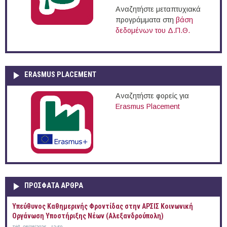
Αναζητήστε μεταπτυχιακά
προγράμματα στη
βάση
δεδομένων του Δ.Π.Θ.
ERASMUS PLACEMENT
Αναζητήστε φορείς για
Erasmus Placement
ΠΡOΣΦΑΤΑ AΡΘΡΑ
Yπεύθυνος Καθημερινής Φροντίδας στην ΑΡΣΙΣ Κοινωνική
Οργάνωση Υποστήριξης Νέων (Αλεξανδρούπολη)