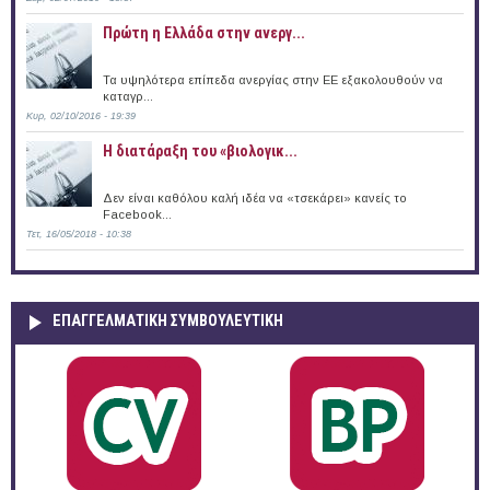
Πρώτη η Ελλάδα στην ανεργ...
Τα υψηλότερα επίπεδα ανεργίας στην ΕΕ εξακολουθούν να
καταγρ...
Κυρ, 02/10/2016 - 19:39
Η διατάραξη του «βιολογικ...
Δεν είναι καθόλου καλή ιδέα να «τσεκάρει» κανείς το
Facebook...
Τετ, 16/05/2018 - 10:38
ΕΠΑΓΓΕΛΜΑΤΙΚΉ ΣΥΜΒΟΥΛΕΥΤΙΚΉ