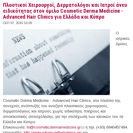
Πλαστικοί Χειρουργοί, Δερματολόγοι και Ιατροί άνευ
ειδικότητας στον όμιλο Cosmetic Derma Medicine -
Αdvanced Hair Clinics για Ελλάδα και Κύπρο
ΣΕΠ 07, 2016 10:09
Ο
ιατρικός
όμιλος
Cosmetic Derma Medicine - Αdvanced Hair Clinics, στα πλαίσια της
συνεχούς ανάπτυξής του αναζητά πλαστικούς χειρουργούς,
δερματολόγους και ιατρούς χωρίς ειδικότητα, πλήρους και
αποκλειστικής απασχόλησης, για την στελέχωση των κλινικών του σε
Ελλάδα και Κύπρο.
Επικοινωνία:
hr@cosmeticdermamedicine.gr
(link sends e-mail)
ή τηλ. (+30) 6940457494.
Ιστοσελίδα:
http://www.advancedhairclinics.gr/
και