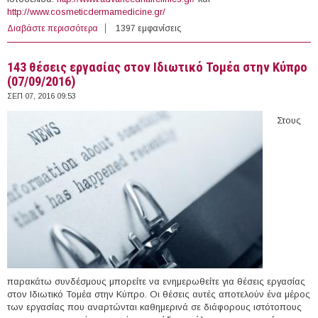
http://www.cosmeticdermamedicine.gr/
Διαβάστε περισσότερα
για Πλαστικοί Χειρουργοί, Δερματολόγοι και Ιατροί άνευ
1397 εμφανίσεις
ειδικότητας στον όμιλο Cosmetic Derma Medicine -
Αdvanced Hair Clinics για Ελλάδα και Κύπρο
143 θέσεις εργασίας στον Ιδιωτικό Τομέα στην Κύπρο
(07/09/2016)
ΣΕΠ 07, 2016 09:53
Στους
παρακάτω συνδέσμους μπορείτε να ενημερωθείτε για θέσεις εργασίας
στον Ιδιωτικό Τομέα στην Κύπρο. Οι θέσεις αυτές αποτελούν ένα μέρος
των εργασίας που αναρτώνται καθημερινά σε διάφορους ιστότοπους