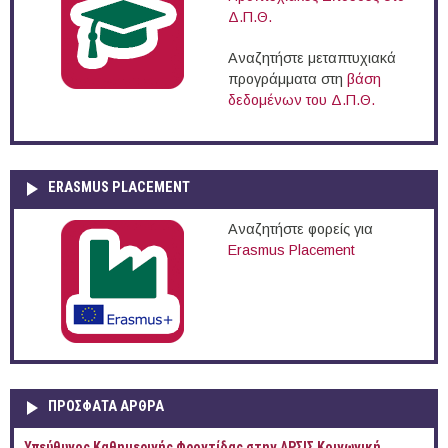
Δ.Π.Θ.
Αναζητήστε μεταπτυχιακά
προγράμματα στη
βάση
δεδομένων του Δ.Π.Θ.
ERASMUS PLACEMENT
Αναζητήστε φορείς για
Erasmus Placement
ΠΡOΣΦΑΤΑ AΡΘΡΑ
Yπεύθυνος Καθημερινής Φροντίδας στην ΑΡΣΙΣ Κοινωνική