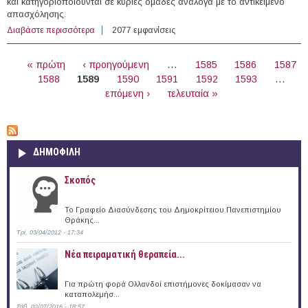
και κατηγοριοποιούνται σε κύριες ομάδες ανάλογα με το αντικείμενο
απασχόλησης.
Διαβάστε περισσότερα
για 143 θέσεις εργασίας στον Ιδιωτικό Τομέα στην
2077 εμφανίσεις
Κύπρο (07/09/2016)
ΣΕΛΊΔΕΣ
« πρώτη
‹ προηγούμενη
…
1585
1586
1587
1588
1589
1590
1591
1592
1593
…
επόμενη ›
τελευταία »
ΔΗΜΟΦΙΛΗ
Σκοπός
Το Γραφείο Διασύνδεσης του Δημοκρίτειου Πανεπιστημίου
Θράκης...
Τρί, 03/04/2012 - 17:34
Νέα πειραματική θεραπεία...
Για πρώτη φορά Ολλανδοί επιστήμονες δοκίμασαν να
καταπολεμήσ...
Σάβ, 02/07/2016 - 18:57