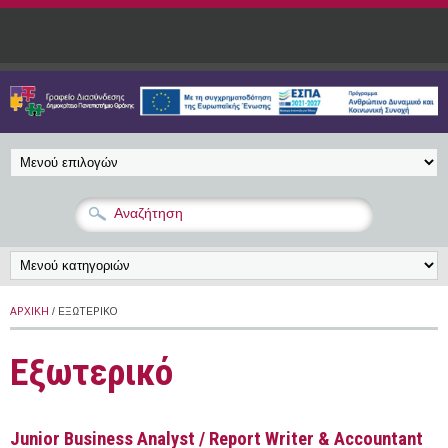
Παράκαμψη προς το κυρίως περιεχόμενο
ΑΡΧΙΚΉ
/ ΕΞΩΤΕΡΙΚΌ
Εξωτερικό
Junior Business Analyst / Report Writer & Accountant