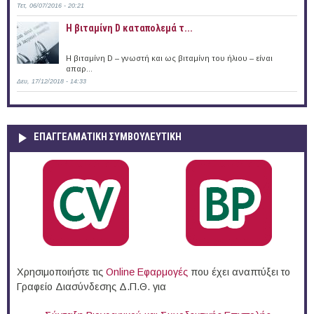
Τετ, 06/07/2016 - 20:21
Η βιταμίνη D καταπολεμά τ...
Η βιταμίνη D – γνωστή και ως βιταμίνη του ήλιου – είναι
απαρ...
Δευ, 17/12/2018 - 14:33
ΕΠΑΓΓΕΛΜΑΤΙΚΉ ΣΥΜΒΟΥΛΕΥΤΙΚΉ
Χρησιμοποιήστε τις
Online Eφαρμογές
που έχει αναπτύξει το
Γραφείο Διασύνδεσης Δ.Π.Θ. για