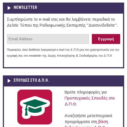
NEWSLETTER
Συμπληρώστε το e-mail σας και θα λαμβάνετε περιοδικά το
Δελτίο Τύπου της Ραδιοφωνικής Εκπομπής "Διασυνδεθείτε".
Παρακαλώ, όσοι διαθέτετε λογαριασμό e-mail του Δ.Π.Θ μην τον χρησιμοποιείτε για την
εγγραφή σας στο newsletter της Δομής Απασχόλησης & Σταδιοδρομίας του Δ.Π.Θ.
ΣΠΟΥΔΈΣ ΣΤΟ Δ.Π.Θ.
Βρείτε πληροφορίες για
Προπτυχιακές Σπουδές στο
Δ.Π.Θ.
Αναζητήστε μεταπτυχιακά
προγράμματα στη
βάση