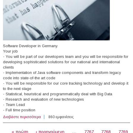
Software Developer in Germany.
Your job
- You will be part of our developers team and you will be responsible for
developing sophisticated solutions for our national and international
clients
- Implementation of Java software components and transform legacy
code into state-of-the art code
- You will be responsible for our core tracking technology and develop it
to the next stage
- Statistical, heuristical and programmatically deal with Big Data
- Research and evaluation of new technologies
- Team Lead
- Full time position
Διαβάστε περισσότερα
για Senior Java Software Developer in Germany
860 εμφανίσεις
ΣΕΛΊΔΕΣ
« πρώτη
‹ προηγούμενη
…
7767
7768
7769