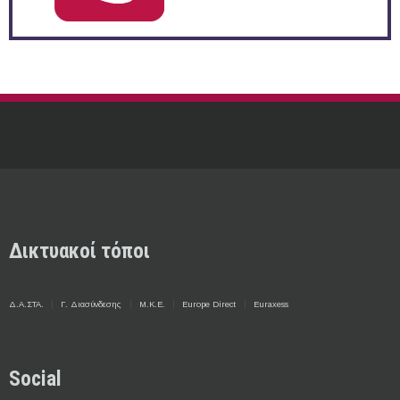
Δικτυακοί τόποι
Δ.Α.ΣΤΑ.
Γ. Διασύνδεσης
Μ.Κ.Ε.
Europe Direct
Euraxess
Social