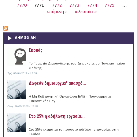
7770
7771
7772
7773
7774
7775
…
επόμενη ›
τελευταία »
ΔΗΜΟΦΙΛΗ
Σκοπός
Το Γραφείο Διασύνδεσης του Δημοκρίτειου Πανεπιστημίου
Θράκης...
Τρί, 03/04/2012 - 17:34
Δωρεάν δημιουργική απασχό...
Η Μη Κυβερνητική Οργάνωση ΕΛΙΞ - Προγράμματα
Εθελοντικής Εργ...
Παρ, 29/05/2015 - 13:59
Στο 25% η αδήλωτη εργασία...
Στο 25% εκτιμάται το ποσοστό αδήλωτης εργασίας στην
Ελλάδα,...