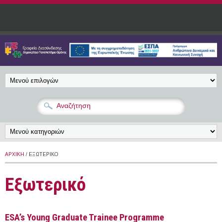
Παράκαμψη προς το κυρίως περιεχόμενο
ΑΡΧΙΚΉ
/ ΕΞΩΤΕΡΙΚΌ
Εξωτερικό
ESA’s Young Graduate Trainee Programme