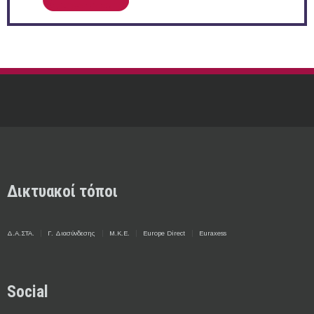
Δικτυακοί τόποι
Δ.Α.ΣΤΑ.
Γ. Διασύνδεσης
Μ.Κ.Ε.
Europe Direct
Euraxess
Social