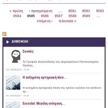
ΣΕΛΊΔΕΣ
« πρώτη
‹ προηγούμενη
…
8581
8582
8583
8584
8585
8586
8587
8588
8589
…
επόμενη ›
τελευταία »
ΔΗΜΟΦΙΛΗ
Σκοπός
Το Γραφείο Διασύνδεσης του Δημοκρίτειου Πανεπιστημίου
Θράκης...
Τρί, 03/04/2012 - 17:34
Η αυξημένη αρτηριακή πίεσ...
Η αυξημένη αρτηριακή πίεση της εγκύου αυξάνει τον κίνδυνο
εμ...
Τετ, 04/10/2017 - 10:18
Eurostat: Μεγάλη ενίσχυση...