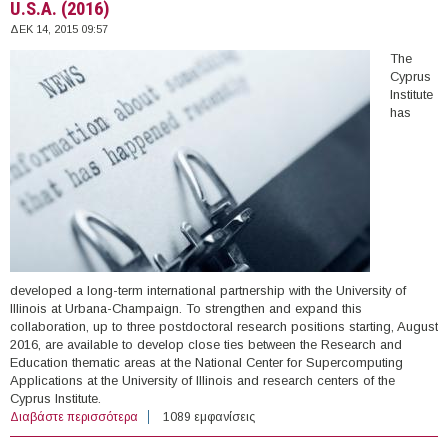
U.S.A. (2016)
ΔΕΚ 14, 2015 09:57
The
Cyprus
Institute
has
developed a long-term international partnership with the University of
Illinois at Urbana-Champaign. To strengthen and expand this
collaboration, up to three postdoctoral research positions starting, August
2016, are available to develop close ties between the Research and
Education thematic areas at the National Center for Supercomputing
Applications at the University of Illinois and research centers of the
Cyprus Institute.
Διαβάστε περισσότερα
για Three (3) Postdoctoral Positions, Cyprus Institute &
1089 εμφανίσεις
University of Illinois at Urbana-Champaign, Cyprus &