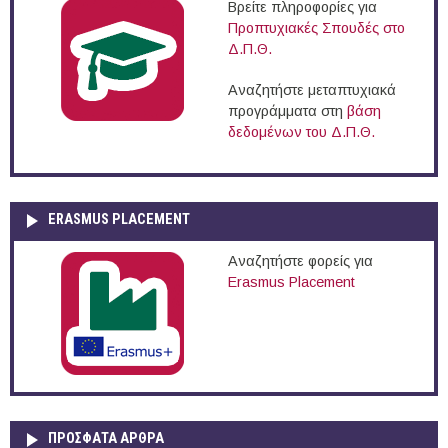
Βρείτε πληροφορίες για
Προπτυχιακές Σπουδές στο
Δ.Π.Θ.
Αναζητήστε μεταπτυχιακά
προγράμματα στη
βάση
δεδομένων του Δ.Π.Θ.
ERASMUS PLACEMENT
Αναζητήστε φορείς για
Erasmus Placement
ΠΡOΣΦΑΤΑ AΡΘΡΑ