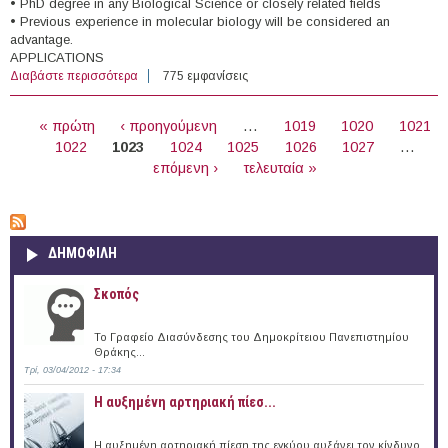
• PhD degree in any Biological Science or closely related fields
• Previous experience in molecular biology will be considered an
advantage.
APPLICATIONS
Διαβάστε περισσότερα
για Post-Doctoral Fellow at the Cyprus Institute of
775 εμφανίσεις
Neurology and Genetics
ΣΕΛΊΔΕΣ
« πρώτη
‹ προηγούμενη
…
1019
1020
1021
1022
1023
1024
1025
1026
1027
…
επόμενη ›
τελευταία »
ΔΗΜΟΦΙΛΗ
Σκοπός
Το Γραφείο Διασύνδεσης του Δημοκρίτειου Πανεπιστημίου
Θράκης...
Τρί, 03/04/2012 - 17:34
Η αυξημένη αρτηριακή πίεσ...
Η αυξημένη αρτηριακή πίεση της εγκύου αυξάνει τον κίνδυνο