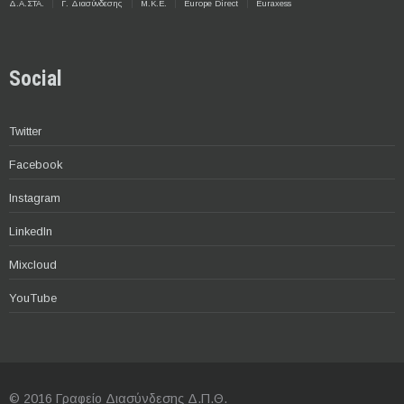
Δ.Α.ΣΤΑ.
Γ. Διασύνδεσης
Μ.Κ.Ε.
Europe Direct
Euraxess
Social
Twitter
Facebook
Instagram
LinkedIn
Mixcloud
YouTube
© 2016 Γραφείο Διασύνδεσης Δ.Π.Θ.