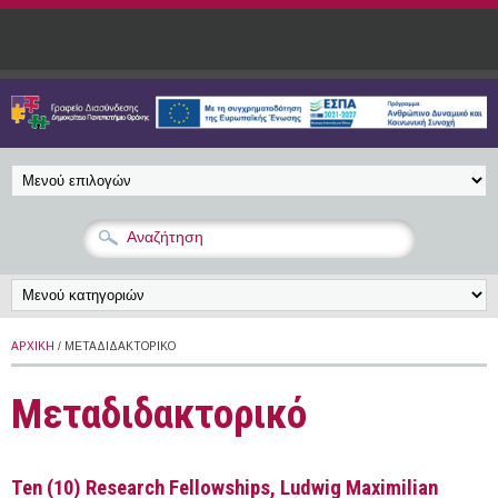
Παράκαμψη προς το κυρίως περιεχόμενο
ΑΡΧΙΚΉ
/ ΜΕΤΑΔΙΔΑΚΤΟΡΙΚΌ
Μεταδιδακτορικό
Ten (10) Research Fellowships, Ludwig Maximilian