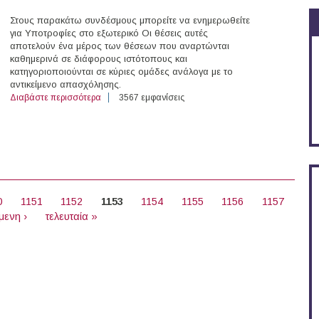
Στους παρακάτω συνδέσμους μπορείτε να ενημερωθείτε
για Υποτροφίες στο εξωτερικό Οι θέσεις αυτές
αποτελούν ένα μέρος των θέσεων που αναρτώνται
καθημερινά σε διάφορους ιστότοπους και
κατηγοριοποιούνται σε κύριες ομάδες ανάλογα με το
αντικείμενο απασχόλησης.
Διαβάστε περισσότερα
για 86 Υποτροφίες στο εξωτερικό (29/12/2014)
3567 εμφανίσεις
0
1151
1152
1153
1154
1155
1156
1157
μενη ›
τελευταία »