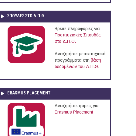
ΣΠΟΥΔΈΣ ΣΤΟ Δ.Π.Θ.
Βρείτε πληροφορίες για
Προπτυχιακές Σπουδές
στο Δ.Π.Θ.
Αναζητήστε μεταπτυχιακά
προγράμματα στη
βάση
δεδομένων του Δ.Π.Θ.
ERASMUS PLACEMENT
Αναζητήστε φορείς για
Erasmus Placement