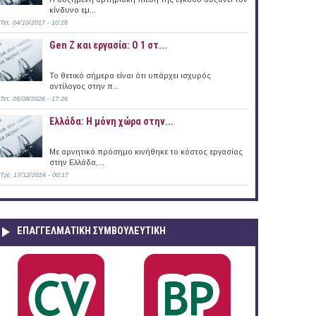
κίνδυνο εμ...
Τετ, 04/10/2017 - 10:18
Gen Z και εργασία: Ο 1 στ...
Το θετικό σήμερα είναι ότι υπάρχει ισχυρός
αντίλογος στην π...
ridge Institute, University of Cambridge, UK (2015)
Τετ, 05/08/2026 - 17:26
Ελλάδα: Η μόνη χώρα στην...
Με αρνητικό πρόσημο κινήθηκε το κόστος εργασίας
στην Ελλάδα,...
Τρί, 17/12/2024 - 00:17
ΕΠΑΓΓΕΛΜΑΤΙΚΉ ΣΥΜΒΟΥΛΕΥΤΙΚΉ