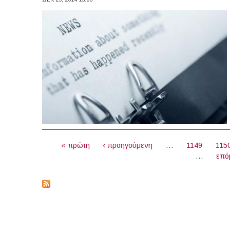
ΣΕΛΊΔΕΣ
« πρώτη
‹ προηγούμενη
…
1149
115
…
επό