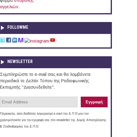
φόρμα
υποβολής
αγγελιών
.
FOLLOWME
NEWSLETTER
Συμπληρώστε το e-mail σας και θα λαμβάνετε
περιοδικά το Δελτίο Τύπου της Ραδιοφωνικής
Εκπομπής "Διασυνδεθείτε".
Παρακαλώ, όσοι διαθέτετε λογαριασμό e-mail του Δ.Π.Θ μην τον
χρησιμοποιείτε για την εγγραφή σας στο newsletter της Δομής Απασχόλησης
& Σταδιοδρομίας του Δ.Π.Θ.