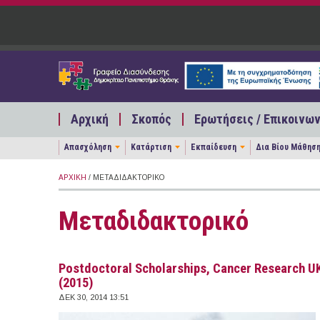
Παράκαμψη προς το κυρίως περιεχόμενο
Αρχική
Σκοπός
Ερωτήσεις / Επικοινων
Απασχόληση
Κατάρτιση
Εκπαίδευση
Δια Βίου Μάθησ
ΑΡΧΙΚΉ
/ ΜΕΤΑΔΙΔΑΚΤΟΡΙΚΌ
Μεταδιδακτορικό
Postdoctoral Scholarships, Cancer Research UK
(2015)
ΔΕΚ 30, 2014 13:51