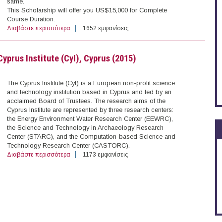
same.
This Scholarship will offer you US$15,000 for Complete
Course Duration.
Διαβάστε περισσότερα
για Twenty (20) Dan David Prize PhD & Postdoctoral Sch
1652 εμφανίσεις
yprus Institute (CyI), Cyprus (2015)
The Cyprus Institute (CyI) is a European non-profit science
and technology institution based in Cyprus and led by an
acclaimed Board of Trustees. The research aims of the
Cyprus Institute are represented by three research centers:
the Energy Environment Water Research Center (EEWRC),
the Science and Technology in Archaeology Research
Center (STARC), and the Computation-based Science and
Technology Research Center (CASTORC).
Διαβάστε περισσότερα
για Postdoctoral Fellow in Atmospheric Aerosols, Cyprus I
1173 εμφανίσεις