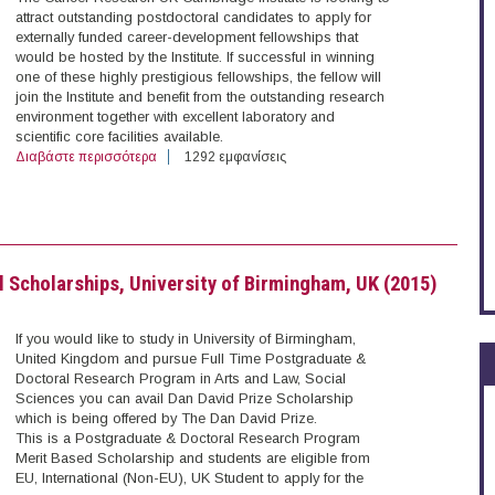
attract outstanding postdoctoral candidates to apply for
externally funded career-development fellowships that
would be hosted by the Institute. If successful in winning
one of these highly prestigious fellowships, the fellow will
join the Institute and benefit from the outstanding research
environment together with excellent laboratory and
scientific core facilities available.
Διαβάστε περισσότερα
για Postdoctoral Scholarships, Cancer Research UK Camb
1292 εμφανίσεις
 Scholarships, University of Birmingham, UK (2015)
If you would like to study in University of Birmingham,
United Kingdom and pursue Full Time Postgraduate &
Doctoral Research Program in Arts and Law, Social
Sciences you can avail Dan David Prize Scholarship
which is being offered by The Dan David Prize.
This is a Postgraduate & Doctoral Research Program
Merit Based Scholarship and students are eligible from
EU, International (Non-EU), UK Student to apply for the