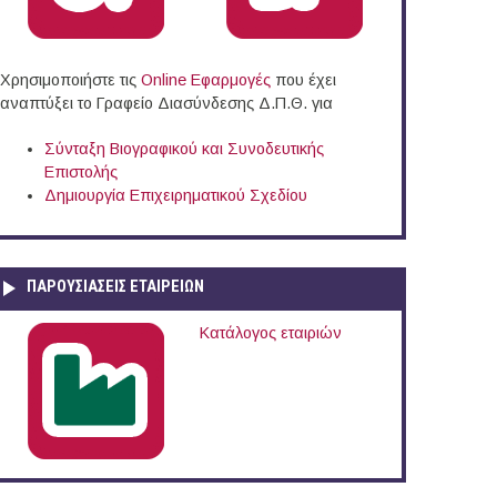
olarships, University of Birmingham, UK (2015)
Χρησιμοποιήστε τις
Online Eφαρμογές
που έχει
αναπτύξει το Γραφείο Διασύνδεσης Δ.Π.Θ. για
Σύνταξη Βιογραφικού και Συνοδευτικής
Επιστολής
Δημιουργία Επιχειρηματικού Σχεδίου
ΠΑΡΟΥΣΙΆΣΕΙΣ ΕΤΑΙΡΕΙΏΝ
Κατάλογος εταιριών
nstitute (CyI), Cyprus (2015)