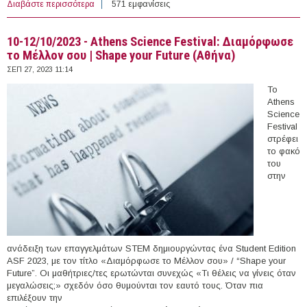
Διαβάστε περισσότερα
για 09-10/10/2023 - QS Discover and Connect
571 εμφανίσεις
(Θεσσαλονίκη, Αθήνα)
10-12/10/2023 - Athens Science Festival: Διαμόρφωσε
το Μέλλον σου | Shape your Future (Αθήνα)
ΣΕΠ 27, 2023 11:14
Το
Athens
Science
Festival
στρέφει
το φακό
του
στην
ανάδειξη των επαγγελμάτων STEM δημιουργώντας ένα Student Edition
ASF 2023, με τον τίτλο «Διαμόρφωσε το Μέλλον σου» / “Shape your
Future”. Οι μαθήτριες/τες ερωτώνται συνεχώς «Τι θέλεις να γίνεις όταν
μεγαλώσεις;» σχεδόν όσο θυμούνται τον εαυτό τους. Όταν πια
επιλέξουν την