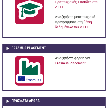
Προπτυχιακές Σπουδές στο
Δ.Π.Θ.
Αναζητήστε μεταπτυχιακά
προγράμματα στη
βάση
δεδομένων του Δ.Π.Θ.
ERASMUS PLACEMENT
Αναζητήστε φορείς για
Erasmus Placement
ΠΡOΣΦΑΤΑ AΡΘΡΑ