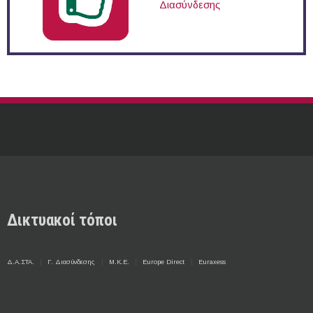
Διασύνδεσης
Δικτυακοί τόποι
Δ.Α.ΣΤΑ.
Γ. Διασύνδεσης
Μ.Κ.Ε.
Europe Direct
Euraxess