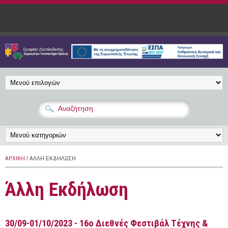
Παράκαμψη προς το κυρίως περιεχόμενο
ΑΡΧΙΚΉ
/ ΆΛΛΗ ΕΚΔΉΛΩΣΗ
Άλλη Εκδήλωση
30/09-01/10/2023 - 16ο Διεθνές Φεστιβάλ Τέχνης &