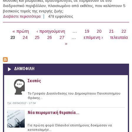
Μουσική και βιωματικές δραστηριότητες σε περιμένουν σε ένα
διαδραστικό περιβάλλον, πλαισιωμένο από εκθέτες, που καλύπτουν 5
βασικούς τομείς της ενεργής ζωής:
Διαβάστε περισσότερα
για 30/09/2023 - Skywalker Plus Festival (Ιωάννινα)
478 εμφανίσεις
ΣΕΛΊΔΕΣ
« πρώτη
‹ προηγούμενη
…
19
20
21
22
23
24
25
26
27
…
επόμενη ›
τελευταία
»
ΔΗΜΟΦΙΛΗ
Σκοπός
Το Γραφείο Διασύνδεσης του Δημοκρίτειου Πανεπιστημίου
Θράκης...
Τρί, 03/04/2012 - 17:34
Νέα πειραματική θεραπεία...
Για πρώτη φορά Ολλανδοί επιστήμονες δοκίμασαν να
καταπολεμήσ...