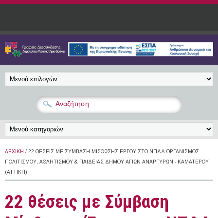
Παράκαμψη προς το κυρίως περιεχόμενο
ΑΡΧΙΚΉ
/ 22 ΘΈΣΕΙΣ ΜΕ ΣΎΜΒΑΣΗ ΜΊΣΘΩΣΗΣ ΈΡΓΟΥ ΣΤΟ ΝΠΔΔ ΟΡΓΑΝΙΣΜΌΣ
ΠΟΛΙΤΙΣΜΟΎ, ΑΘΛΗΤΙΣΜΟΎ & ΠΑΙΔΕΊΑΣ ΔΉΜΟΥ ΑΓΊΩΝ ΑΝΑΡΓΎΡΩΝ - ΚΑΜΑΤΕΡΟΎ
(ΑΤΤΙΚΉ)
22 θέσεις με Σύμβαση