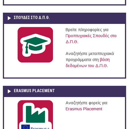
ΣΠΟΥΔΈΣ ΣΤΟ Δ.Π.Θ.
Βρείτε πληροφορίες για
Προπτυχιακές Σπουδές στο
Δ.Π.Θ.
Αναζητήστε μεταπτυχιακά
προγράμματα στη
βάση
δεδομένων του Δ.Π.Θ.
ERASMUS PLACEMENT
Αναζητήστε φορείς για
Erasmus Placement