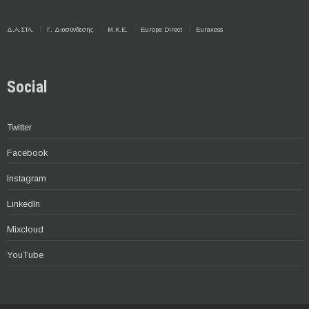
Δ.Α.ΣΤΑ.
Γ. Διασύνδεσης
Μ.Κ.Ε.
Europe Direct
Euraxess
Social
Twitter
Facebook
Instagram
LinkedIn
Mixcloud
YouTube