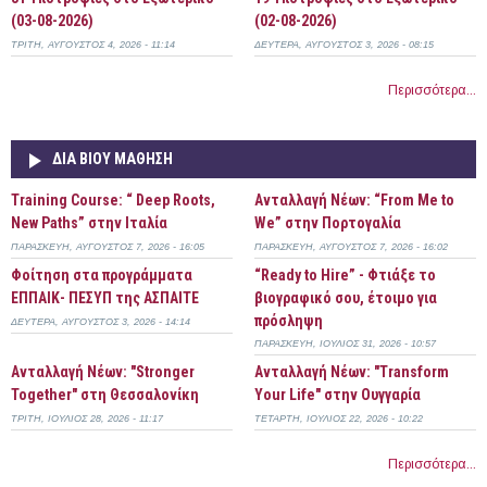
(03-08-2026)
(02-08-2026)
ΤΡΊΤΗ, ΑΎΓΟΥΣΤΟΣ 4, 2026 - 11:14
ΔΕΥΤΈΡΑ, ΑΎΓΟΥΣΤΟΣ 3, 2026 - 08:15
Περισσότερα...
ΔΙΆ ΒΊΟΥ ΜΆΘΗΣΗ
Training Course: “ Deep Roots,
Ανταλλαγή Νέων: “From Me to
New Paths” στην Ιταλία
We” στην Πορτογαλία
ΠΑΡΑΣΚΕΥΉ, ΑΎΓΟΥΣΤΟΣ 7, 2026 - 16:05
ΠΑΡΑΣΚΕΥΉ, ΑΎΓΟΥΣΤΟΣ 7, 2026 - 16:02
Φοίτηση στα προγράμματα
“Ready to Hire” - Φτιάξε το
ΕΠΠΑΙΚ- ΠΕΣΥΠ της ΑΣΠΑΙΤΕ
βιογραφικό σου, έτοιμο για
πρόσληψη
ΔΕΥΤΈΡΑ, ΑΎΓΟΥΣΤΟΣ 3, 2026 - 14:14
ΠΑΡΑΣΚΕΥΉ, ΙΟΎΛΙΟΣ 31, 2026 - 10:57
Ανταλλαγή Νέων: "Stronger
Ανταλλαγή Νέων: "Transform
Together" στη Θεσσαλονίκη
Your Life" στην Ουγγαρία
ΤΡΊΤΗ, ΙΟΎΛΙΟΣ 28, 2026 - 11:17
ΤΕΤΆΡΤΗ, ΙΟΎΛΙΟΣ 22, 2026 - 10:22
Περισσότερα...