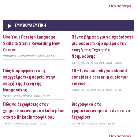
Περισσότερα...
ΣΥΜΒΟΥΛΕΥΤΙΚΉ
Use Your Foreign Language
Πέντε βήματα για να σχεδιάσετε
Skills to Start a Rewarding New
μια ουσιαστική καριέρα στην
Career
εποχή της Τεχνητής
Νοημοσύνης
ΤΕΤΆΡΤΗ, ΑΎΓΟΥΣΤΟΣ 5, 2026 - 15:03
ΤΕΤΆΡΤΗ, ΑΎΓΟΥΣΤΟΣ 5, 2026 - 15:02
Πώς διαμορφώνεται η
10 +1 reasons why you should
επαγγελματική πορεία στην
consider a career in customer
εποχή της Τεχνητής
service
Νοημοσύνης
ΣΆΒΒΑΤΟ, ΑΎΓΟΥΣΤΟΣ 1, 2026 - 11:16
ΤΡΊΤΗ, ΑΎΓΟΥΣΤΟΣ 4, 2026 - 12:07
Πώς να ξεχωρίσεις στον
Bιογραφικό στα
χρηματοοικονομικό κλάδο μέσα
χρηματοικονομικά: κάνε το να
από το linkedIn προφίλ σου
ξεχωρίσει
ΤΡΊΤΗ, ΙΟΎΛΙΟΣ 21, 2026 - 11:00
ΤΡΊΤΗ, ΙΟΎΛΙΟΣ 21, 2026 - 10:58
Περισσότερα...