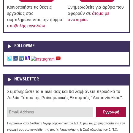
Κοινοποιήστε τις θέσεις
Ενημερωθείτε για άρθρα που
εργασίας σας
αφορούν σε
άτομα με
συμπληρώνοντας την φόρμα
αναπηρία
.
υποβολής αγγελιών
.
FOLLOWME
NEWSLETTER
Συμπληρώστε το e-mail σας και θα λαμβάνετε περιοδικά το
Δελτίο Τύπου της Ραδιοφωνικής Εκπομπής "Διασυνδεθείτε".
Παρακαλώ, όσοι διαθέτετε λογαριασμό e-mail του Δ.Π.Θ μην τον χρησιμοποιείτε για την
εγγραφή σας στο newsletter της Δομής Απασχόλησης & Σταδιοδρομίας του Δ.Π.Θ.