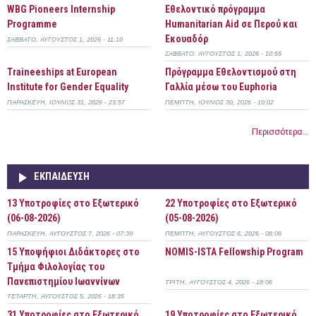
WBG Pioneers Internship
Εθελοντικό πρόγραμμα
Programme
Humanitarian Aid σε Περού και
Εκουαδόρ
ΣΆΒΒΑΤΟ, ΑΎΓΟΥΣΤΟΣ 1, 2026 - 11:10
ΣΆΒΒΑΤΟ, ΑΎΓΟΥΣΤΟΣ 1, 2026 - 10:55
Τraineeships at European
Πρόγραμμα Εθελοντισμού στη
Institute for Gender Equality
Γαλλία μέσω του Euphoria
ΠΑΡΑΣΚΕΥΉ, ΙΟΎΛΙΟΣ 31, 2026 - 23:57
ΠΈΜΠΤΗ, ΙΟΎΛΙΟΣ 30, 2026 - 10:02
Περισσότερα...
ΕΚΠΑΊΔΕΥΣΗ
13 Υποτροφίες στο Εξωτερικό
22 Υποτροφίες στο Εξωτερικό
(06-08-2026)
(05-08-2026)
ΠΑΡΑΣΚΕΥΉ, ΑΎΓΟΥΣΤΟΣ 7, 2026 - 07:39
ΠΈΜΠΤΗ, ΑΎΓΟΥΣΤΟΣ 6, 2026 - 08:06
15 Υποψήφιοι Διδάκτορες στο
NOMIS-ISTA Fellowship Program
Τμήμα Φιλολογίας του
Πανεπιστημίου Ιωαννίνων
ΤΡΊΤΗ, ΑΎΓΟΥΣΤΟΣ 4, 2026 - 18:06
ΤΕΤΆΡΤΗ, ΑΎΓΟΥΣΤΟΣ 5, 2026 - 18:35
31 Υποτροφίες στο Εξωτερικό
19 Υποτροφίες στο Εξωτερικό