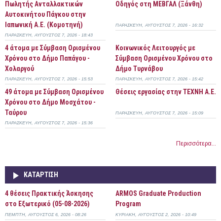
Πωλητής Ανταλλακτικών
Οδηγός στη ΜΕΒΓΑΛ (Ξάνθη)
Αυτοκινήτου Πάγκου στην
Ιαπωνική Α.Ε. (Κομοτηνή)
ΠΑΡΑΣΚΕΥΉ, ΑΎΓΟΥΣΤΟΣ 7, 2026 - 16:32
ΠΑΡΑΣΚΕΥΉ, ΑΎΓΟΥΣΤΟΣ 7, 2026 - 18:43
4 άτομα με Σύμβαση Ορισμένου
Κοινωνικός Λειτουργός με
Χρόνου στο Δήμο Παπάγου -
Σύμβαση Ορισμένου Χρόνου στο
Χολαργού
Δήμο Τυρνάβου
ΠΑΡΑΣΚΕΥΉ, ΑΎΓΟΥΣΤΟΣ 7, 2026 - 15:53
ΠΑΡΑΣΚΕΥΉ, ΑΎΓΟΥΣΤΟΣ 7, 2026 - 15:42
49 άτομα με Σύμβαση Ορισμένου
Θέσεις εργασίας στην ΤΕΧΝΗ Α.Ε.
Χρόνου στο Δήμο Μοσχάτου -
Ταύρου
ΠΑΡΑΣΚΕΥΉ, ΑΎΓΟΥΣΤΟΣ 7, 2026 - 15:09
ΠΑΡΑΣΚΕΥΉ, ΑΎΓΟΥΣΤΟΣ 7, 2026 - 15:36
Περισσότερα...
ΚΑΤΆΡΤΙΣΗ
4 θέσεις Πρακτικής Άσκησης
ARMOS Graduate Production
στο Εξωτερικό (05-08-2026)
Program
ΠΈΜΠΤΗ, ΑΎΓΟΥΣΤΟΣ 6, 2026 - 08:26
ΚΥΡΙΑΚΉ, ΑΎΓΟΥΣΤΟΣ 2, 2026 - 10:49