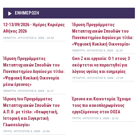
ΕΝΗΜΈΡΩΣΗ
12-13/09/2026 - Ημέρες Καριέρας
Ίδρυση Προγράμματος
Αθήνας 2026
Μεταπτυχιακών Σπουδών του
Πανεπιστημίου Αιγαίου με τίτλο:
ΠΈΜΠΤΗ, ΑΎΓΟΥΣΤΟΣ 6, 2026 - 16:32
«Ψηφιακή Κυκλική Οικονομία»
ΠΈΜΠΤΗ, ΑΎΓΟΥΣΤΟΣ 6, 2026 - 11:23
Ίδρυση Προγράμματος
Gen Z και εργασία: Ο 1 στους 3
Μεταπτυχιακών Σπουδών του
σκέφτεται να παραιτηθεί για
Πανεπιστημίου Αιγαίου με τίτλο:
λόγους υγείας και ευημερίας
«Ψηφιακή Κυκλική Οικονομία
ΤΕΤΆΡΤΗ, ΑΎΓΟΥΣΤΟΣ 5, 2026 - 17:26
μέσω έρευνας»
ΠΈΜΠΤΗ, ΑΎΓΟΥΣΤΟΣ 6, 2026 - 11:17
Ίδρυση tου Προγράμματος
Έρευνα και Καινοτομία: Έχουμε
Μεταπτυχιακών Σπουδών του
τους πιο κακοπληρωμένους
Α.Π.Θ. με τίτλο: «Θεωρητική,
εργαζόμενους στον ΟΟΣΑ
Ιστορική και Συγκριτική
ΤΡΊΤΗ, ΑΎΓΟΥΣΤΟΣ 4, 2026 - 11:21
Γλωσσολογία»
ΤΡΊΤΗ, ΑΎΓΟΥΣΤΟΣ 4, 2026 - 11:54