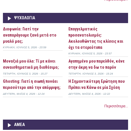
ΨΥΧΟΛΟΓΊΑ
Διαφωνία: Γιατί την
Επαγγελματικός
αναπαράγουμε ξανά μετά στο
προσανατολισμός:
μυαλό μας;
Ακολουθώντας τις κλίσεις και
όχι τα στερεότυπα
ΚΥΡΙΑΚΉ, ΙΟΎΛΙΟΣ 5, 2026 - 23:59
ΚΥΡΙΑΚΉ, ΙΟΎΛΙΟΣ 5, 2026 - 23:57
Μοναξιά μου όλα: Τί με κάνει
Αγαπημένο μου παρελθόν, κάνε
συναισθηματικά μη διαθέσιμο;
στην άκρη να δω το παρόν
ΤΕΤΆΡΤΗ, ΙΟΎΝΙΟΣ 3, 2026 - 15:27
ΤΕΤΆΡΤΗ, ΙΟΎΝΙΟΣ 3, 2026 - 15:24
Ghosting: Γιατί η σιωπή πονάει
Η Σημαντικότερη Ερώτηση που
περισσότερο από την απόρριψη;
Πρέπει να Κάνω σε μία Σχέση
ΔΕΥΤΈΡΑ, ΜΆΙΟΣ 4, 2026 - 12:24
ΔΕΥΤΈΡΑ, ΜΆΙΟΣ 4, 2026 - 12:22
Περισσότερα...
ΑΜΕΑ