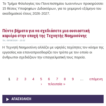
Το Τμήμα Φιλολογίας του Πανεπιστημίου Ιωαννίνων προκηρύσσει
15 θέσεις Υποψηφίων Διδακτόρων, για το χειμερινό εξάμηνο του
ακαδημαϊκού έτους 2026-2027.
Περισσότερα
Πέντε βήματα για να σχεδιάσετε μια ουσιαστική
καριέρα στην εποχή της Τεχνητής Νοημοσύνης
Τετ, 05/08/2026 - 15:02
Η Τεχνητή Νοημοσύνη αλλάζει με υψηλές ταχύτητες τον κόσμο της
εργασίας και επαναπροσδιορίζει τον τρόπο με τον οποίο οι
άνθρωποι σχεδιάζουν την επαγγελματική τους πορεία.
Περισσότερα
ΣΕΛΊΔΕΣ
1
2
3
4
5
6
7
8
9
…
επόμενη
›
τελευταία »
ΑΠΑΣΧΌΛΗΣΗ