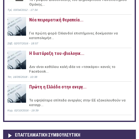
Θράκης...
Τρί, 03/04/2012 - 17:34
Νέα πειραματική θεραπεία...
Για πρώτη φορά Ολλανδοί επιστήμονες δοκίμασαν να
καταπολεμήσ...
Σάβ, 02/07/2016 - 18:57
Η διατάραξη του «βιολογικ...
Δεν είναι καθόλου καλή ιδέα να «τσεκάρει» κανείς το
Facebook...
Τετ, 16/05/2018 - 10:38
Πρώτη η Ελλάδα στην ανεργ...
Τα υψηλότερα επίπεδα ανεργίας στην ΕΕ εξακολουθούν να
καταγρ...
Κυρ, 02/10/2016 - 19:39
ΕΠΑΓΓΕΛΜΑΤΙΚΉ ΣΥΜΒΟΥΛΕΥΤΙΚΉ