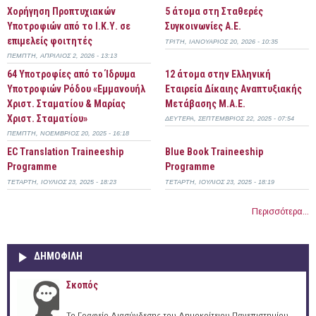
Χορήγηση Προπτυχιακών
5 άτομα στη Σταθερές
Υποτροφιών από το Ι.Κ.Υ. σε
Συγκοινωνίες Α.Ε.
επιμελείς φοιτητές
ΤΡΊΤΗ, ΙΑΝΟΥΆΡΙΟΣ 20, 2026 - 10:35
ΠΈΜΠΤΗ, ΑΠΡΊΛΙΟΣ 2, 2026 - 13:13
64 Υποτροφίες από το Ίδρυμα
12 άτομα στην Ελληνική
Υποτροφιών Ρόδου «Εμμανουήλ
Εταιρεία Δίκαιης Αναπτυξιακής
Χριστ. Σταματίου & Μαρίας
Μετάβασης Μ.Α.Ε.
Χριστ. Σταματίου»
ΔΕΥΤΈΡΑ, ΣΕΠΤΈΜΒΡΙΟΣ 22, 2025 - 07:54
ΠΈΜΠΤΗ, ΝΟΈΜΒΡΙΟΣ 20, 2025 - 16:18
EC Translation Traineeship
Blue Book Traineeship
Programme
Programme
ΤΕΤΆΡΤΗ, ΙΟΎΛΙΟΣ 23, 2025 - 18:23
ΤΕΤΆΡΤΗ, ΙΟΎΛΙΟΣ 23, 2025 - 18:19
Περισσότερα...
ΔΗΜΟΦΙΛΗ
Σκοπός
Το Γραφείο Διασύνδεσης του Δημοκρίτειου Πανεπιστημίου