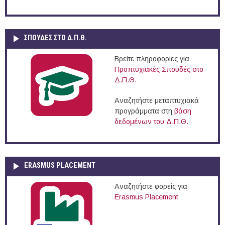
ΣΠΟΥΔΈΣ ΣΤΟ Δ.Π.Θ.
Βρείτε πληροφορίες για
Προπτυχιακές Σπουδές στο
Δ.Π.Θ.
Αναζητήστε μεταπτυχιακά
προγράμματα στη
βάση
δεδομένων του Δ.Π.Θ.
ERASMUS PLACEMENT
Αναζητήστε φορείς για
Erasmus Placement