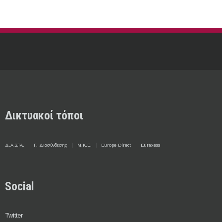
Δικτυακοί τόποι
Δ.Α.ΣΤΑ.
Γ. Διασύνδεσης
Μ.Κ.Ε.
Europe Direct
Euraxess
Social
Twitter