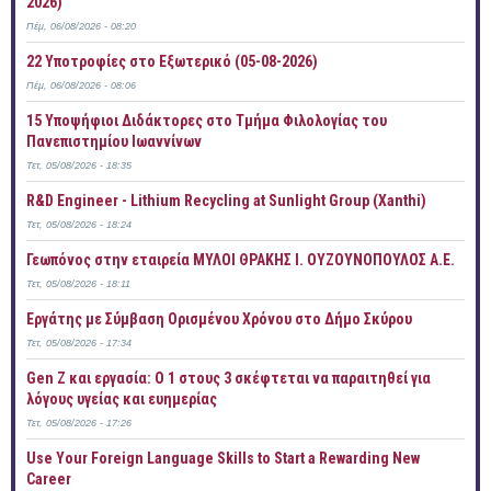
2026)
Πέμ, 06/08/2026 - 08:20
22 Υποτροφίες στο Εξωτερικό (05-08-2026)
Πέμ, 06/08/2026 - 08:06
15 Υποψήφιοι Διδάκτορες στο Τμήμα Φιλολογίας του
Πανεπιστημίου Ιωαννίνων
Τετ, 05/08/2026 - 18:35
R&D Engineer - Lithium Recycling at Sunlight Group (Xanthi)
Τετ, 05/08/2026 - 18:24
Γεωπόνος στην εταιρεία ΜΥΛΟΙ ΘΡΑΚΗΣ Ι. ΟΥΖΟΥΝΟΠΟΥΛΟΣ Α.Ε.
Τετ, 05/08/2026 - 18:11
Εργάτης με Σύμβαση Ορισμένου Χρόνου στο Δήμο Σκύρου
Τετ, 05/08/2026 - 17:34
Gen Z και εργασία: Ο 1 στους 3 σκέφτεται να παραιτηθεί για
λόγους υγείας και ευημερίας
Τετ, 05/08/2026 - 17:26
Use Your Foreign Language Skills to Start a Rewarding New
Career