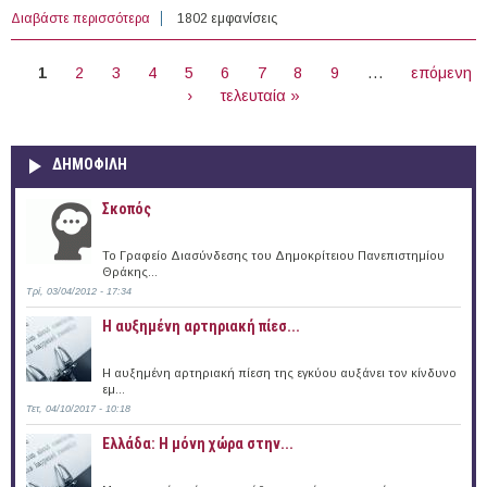
Διαβάστε περισσότερα
για Διαγωνισμός για την πρόσληψη 600 Πυροσβεστών
1802 εμφανίσεις
Γενικών Καθηκόντων Επί Θητεία στο Πυροσβεστικό
ΣΕΛΊΔΕΣ
Σώμα
1
2
3
4
5
6
7
8
9
…
επόμενη
›
τελευταία »
ΔΗΜΟΦΙΛΗ
Σκοπός
Το Γραφείο Διασύνδεσης του Δημοκρίτειου Πανεπιστημίου
Θράκης...
Τρί, 03/04/2012 - 17:34
Η αυξημένη αρτηριακή πίεσ...
Η αυξημένη αρτηριακή πίεση της εγκύου αυξάνει τον κίνδυνο
εμ...
Τετ, 04/10/2017 - 10:18
Ελλάδα: Η μόνη χώρα στην...