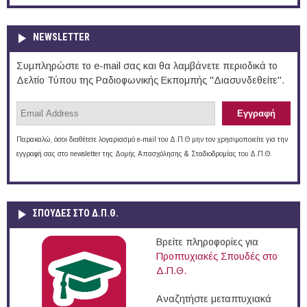
NEWSLETTER
Συμπληρώστε το e-mail σας και θα λαμβάνετε περιοδικά το
Δελτίο Τύπου της Ραδιοφωνικής Εκπομπής "Διασυνδεθείτε".
Παρακαλώ, όσοι διαθέτετε λογαριασμό e-mail του Δ.Π.Θ μην τον χρησιμοποιείτε για την
εγγραφή σας στο newsletter της Δομής Απασχόλησης & Σταδιοδρομίας του Δ.Π.Θ.
ΣΠΟΥΔΈΣ ΣΤΟ Δ.Π.Θ.
Βρείτε πληροφορίες για
Προπτυχιακές Σπουδές στο
Δ.Π.Θ.
Αναζητήστε μεταπτυχιακά