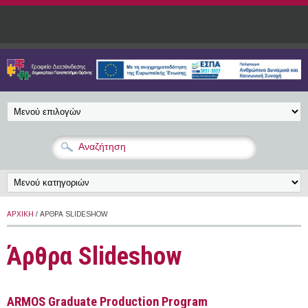
Παράκαμψη προς το κυρίως περιεχόμενο
ΑΡΧΙΚΉ
/ ΆΡΘΡΑ SLIDESHOW
Άρθρα Slideshow
ARMOS Graduate Production Program