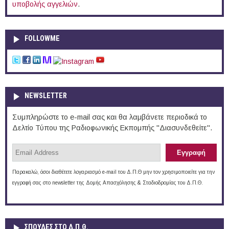
υποβολής αγγελιών
.
FOLLOWME
NEWSLETTER
Συμπληρώστε το e-mail σας και θα λαμβάνετε περιοδικά το
Δελτίο Τύπου της Ραδιοφωνικής Εκπομπής "Διασυνδεθείτε".
Παρακαλώ, όσοι διαθέτετε λογαριασμό e-mail του Δ.Π.Θ μην τον χρησιμοποιείτε για την
εγγραφή σας στο newsletter της Δομής Απασχόλησης & Σταδιοδρομίας του Δ.Π.Θ.
ΣΠΟΥΔΈΣ ΣΤΟ Δ.Π.Θ.