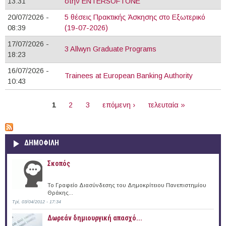
13:31
στην ENTERSOFTONE
20/07/2026 -
5 θέσεις Πρακτικής Άσκησης στο Εξωτερικό
08:39
(19-07-2026)
17/07/2026 -
3 Allwyn Graduate Programs
18:23
16/07/2026 -
Trainees at European Banking Authority
10:43
ΣΕΛΊΔΕΣ
1
2
3
επόμενη ›
τελευταία »
ΔΗΜΟΦΙΛΗ
Σκοπός
Το Γραφείο Διασύνδεσης του Δημοκρίτειου Πανεπιστημίου
Θράκης...
Τρί, 03/04/2012 - 17:34
Δωρεάν δημιουργική απασχό...