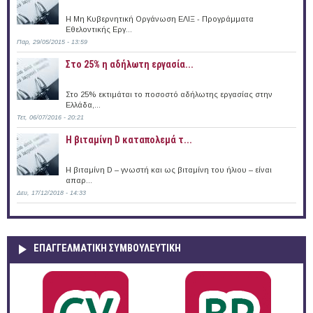
Η Μη Κυβερνητική Οργάνωση ΕΛΙΞ - Προγράμματα
Εθελοντικής Εργ...
Παρ, 29/05/2015 - 13:59
Στο 25% η αδήλωτη εργασία...
Στο 25% εκτιμάται το ποσοστό αδήλωτης εργασίας στην
Ελλάδα,...
Τετ, 06/07/2016 - 20:21
Η βιταμίνη D καταπολεμά τ...
Η βιταμίνη D – γνωστή και ως βιταμίνη του ήλιου – είναι
απαρ...
Δευ, 17/12/2018 - 14:33
ΕΠΑΓΓΕΛΜΑΤΙΚΉ ΣΥΜΒΟΥΛΕΥΤΙΚΉ