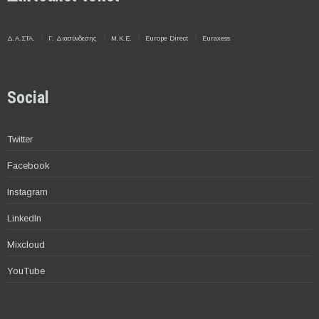
Δ.Α.ΣΤΑ.
Γ. Διασύνδεσης
Μ.Κ.Ε.
Europe Direct
Euraxess
Social
Twitter
Facebook
Instagram
LinkedIn
Mixcloud
YouTube