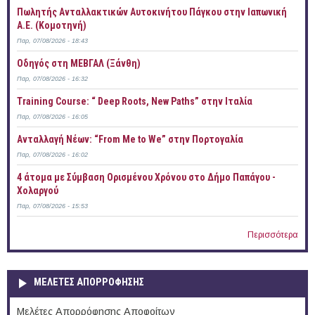
Πωλητής Ανταλλακτικών Αυτοκινήτου Πάγκου στην Ιαπωνική
Α.Ε. (Κομοτηνή)
Παρ, 07/08/2026 - 18:43
Οδηγός στη ΜΕΒΓΑΛ (Ξάνθη)
Παρ, 07/08/2026 - 16:32
Training Course: “ Deep Roots, New Paths” στην Ιταλία
Παρ, 07/08/2026 - 16:05
Ανταλλαγή Νέων: “From Me to We” στην Πορτογαλία
Παρ, 07/08/2026 - 16:02
4 άτομα με Σύμβαση Ορισμένου Χρόνου στο Δήμο Παπάγου -
Χολαργού
Παρ, 07/08/2026 - 15:53
Περισσότερα
ΜΕΛΕΤΕΣ ΑΠΟΡΡΟΦΗΣΗΣ
Μελέτες Απορρόφησης Αποφοίτων