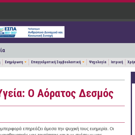
ία
η
Ενημέρωση
Επαγγελματική Συμβουλευτική
Ψυχολογία
Ιατρική
Χρήσ
Υγεία: Ο Αόρατος Δεσμός
μπεριφορά επηρεάζει άμεσα την ψυχική τους ευημερία. Οι