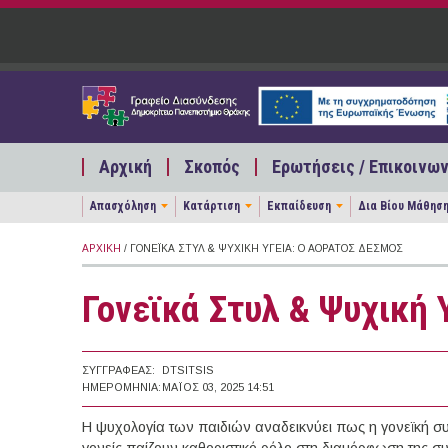
Παράκαμψη προς το κυρίως περιεχόμενο
Αρχική
Σκοπός
Ερωτήσεις / Επικοινων
Απασχόληση
Κατάρτιση
Εκπαίδευση
Δια Βίου Μάθησ
ΑΡΧΙΚΉ
/ ΓΟΝΕΪΚΆ ΣΤΥΛ & ΨΥΧΙΚΉ ΥΓΕΊΑ: Ο ΑΌΡΑΤΟΣ ΔΕΣΜΌΣ
Γονεϊκά Στυλ & Ψυχική 
ΣΥΓΓΡΑΦΈΑΣ:
DTSITSIS
ΗΜΕΡΟΜΗΝΊΑ:
ΜΆΙΟΣ 03, 2025 14:51
Η ψυχολογία των παιδιών αναδεικνύει πως η γονεϊκή συ