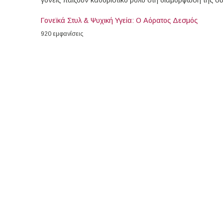
γονείς παίζουν καθοριστικό ρόλο στη διαμόρφωση της σ
Γονεϊκά Στυλ & Ψυχική Υγεία: Ο Αόρατος Δεσμός
920 εμφανίσεις