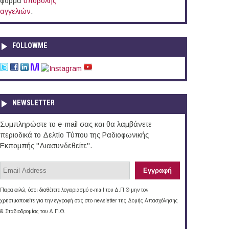
φόρμα
υποβολής
αγγελιών
.
FOLLOWME
NEWSLETTER
Συμπληρώστε το e-mail σας και θα λαμβάνετε
περιοδικά το Δελτίο Τύπου της Ραδιοφωνικής
Εκπομπής "Διασυνδεθείτε".
Παρακαλώ, όσοι διαθέτετε λογαριασμό e-mail του Δ.Π.Θ μην τον
χρησιμοποιείτε για την εγγραφή σας στο newsletter της Δομής Απασχόλησης
& Σταδιοδρομίας του Δ.Π.Θ.