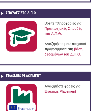
ΣΠΟΥΔΈΣ ΣΤΟ Δ.Π.Θ.
Βρείτε πληροφορίες για
Προπτυχιακές Σπουδές
στο Δ.Π.Θ.
Αναζητήστε μεταπτυχιακά
προγράμματα στη
βάση
δεδομένων του Δ.Π.Θ.
ERASMUS PLACEMENT
Αναζητήστε φορείς για
Erasmus Placement