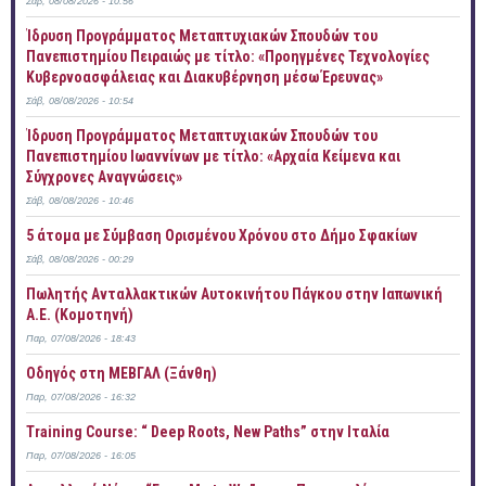
Σάβ, 08/08/2026 - 10:56
Ίδρυση Προγράμματος Μεταπτυχιακών Σπουδών του
Πανεπιστημίου Πειραιώς με τίτλο: «Προηγμένες Τεχνολογίες
Κυβερνοασφάλειας και Διακυβέρνηση μέσω Έρευνας»
Σάβ, 08/08/2026 - 10:54
Ίδρυση Προγράμματος Μεταπτυχιακών Σπουδών του
Πανεπιστημίου Ιωαννίνων με τίτλο: «Αρχαία Κείμενα και
Σύγχρονες Αναγνώσεις»
Σάβ, 08/08/2026 - 10:46
5 άτομα με Σύμβαση Ορισμένου Χρόνου στο Δήμο Σφακίων
Σάβ, 08/08/2026 - 00:29
Πωλητής Ανταλλακτικών Αυτοκινήτου Πάγκου στην Ιαπωνική
Α.Ε. (Κομοτηνή)
Παρ, 07/08/2026 - 18:43
Οδηγός στη ΜΕΒΓΑΛ (Ξάνθη)
Παρ, 07/08/2026 - 16:32
Training Course: “ Deep Roots, New Paths” στην Ιταλία
Παρ, 07/08/2026 - 16:05