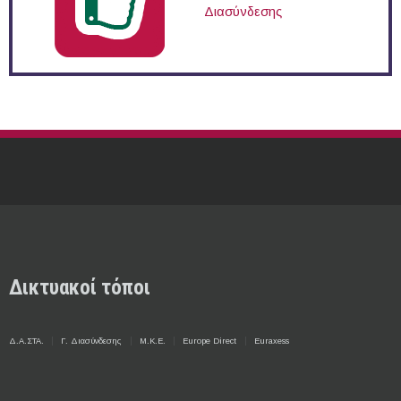
Διασύνδεσης
Δικτυακοί τόποι
Δ.Α.ΣΤΑ.
Γ. Διασύνδεσης
Μ.Κ.Ε.
Europe Direct
Euraxess