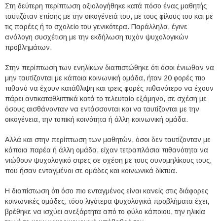
Στη δεύτερη περίπτωση αξιολογήθηκε κατά πόσο ένας μαθητής
ταυτιζόταν επίσης με την οικογένειά του, με τους φίλους του και με
τις παρέες ή το σχολείο του γενικότερα. Παράλληλα, έγινε
ανάλογη συσχέτιση με την εκδήλωση τυχόν ψυχολογικών
προβλημάτων.
Στην περίπτωση των ενηλίκων διαπιστώθηκε ότι όσοι ένιωθαν να
μην ταυτίζονται με κάποια κοινωνική ομάδα, ήταν 20 φορές πιο
πιθανό να έχουν κατάθλιψη και τρεις φορές πιθανότερο να έχουν
πάρει αντικαταθλιπτικά κατά το τελευταίο εξάμηνο, σε σχέση με
όσους αισθάνονταν να εντάσσονται και να ταυτίζονται με την
οικογένεια, την τοπική κοινότητα ή άλλη κοινωνική ομάδα.
Αλλά και στην περίπτωση των μαθητών, όσοι δεν ταυτίζονταν με
κάποια παρέα ή άλλη ομάδα, είχαν τετραπλάσια πιθανότητα να
νιώθουν ψυχολογικό στρες σε σχέση με τους συνομηλίκους τους,
που ήσαν ενταγμένοι σε ομάδες και κοινωνικά δίκτυα.
Η διαπίστωση ότι όσο πιο ενταγμένος είναι κανείς στις διάφορες
κοινωνικές ομάδες, τόσο λιγότερα ψυχολογικά προβλήματα έχει,
βρέθηκε να ισχύει ανεξάρτητα από το φύλο κάποιου, την ηλικία