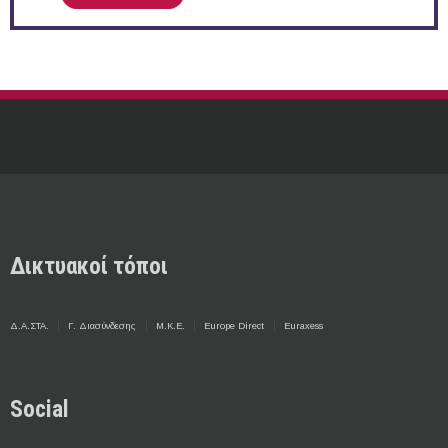
Δικτυακοί τόποι
Δ.Α.ΣΤΑ.
Γ. Διασύνδεσης
Μ.Κ.Ε.
Europe Direct
Euraxess
Social