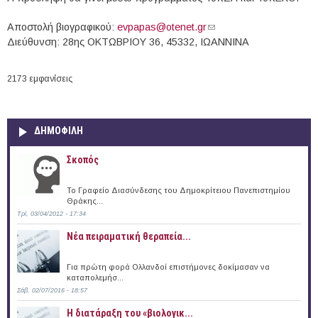
Αποστολή βιογραφικού:
evpapas@otenet.gr
(link sends e-mail)
Διεύθυνση: 28ης ΟΚΤΩΒΡΙΟΥ 36, 45332, ΙΩΑΝΝΙΝΑ
2173 εμφανίσεις
ΔΗΜΟΦΙΛΗ
Σκοπός
Το Γραφείο Διασύνδεσης του Δημοκρίτειου Πανεπιστημίου
Θράκης...
Τρί, 03/04/2012 - 17:34
Νέα πειραματική θεραπεία...
Για πρώτη φορά Ολλανδοί επιστήμονες δοκίμασαν να
καταπολεμήσ...
Σάβ, 02/07/2016 - 18:57
Η διατάραξη του «βιολογικ...