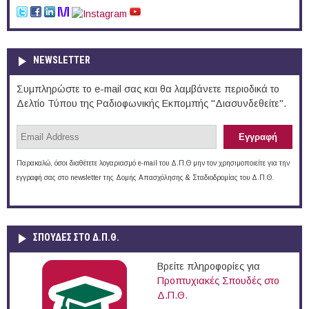
NEWSLETTER
Συμπληρώστε το e-mail σας και θα λαμβάνετε περιοδικά το
Δελτίο Τύπου της Ραδιοφωνικής Εκπομπής "Διασυνδεθείτε".
Παρακαλώ, όσοι διαθέτετε λογαριασμό e-mail του Δ.Π.Θ μην τον χρησιμοποιείτε για την
εγγραφή σας στο newsletter της Δομής Απασχόλησης & Σταδιοδρομίας του Δ.Π.Θ.
ΣΠΟΥΔΈΣ ΣΤΟ Δ.Π.Θ.
Βρείτε πληροφορίες για
Προπτυχιακές Σπουδές στο
Δ.Π.Θ.