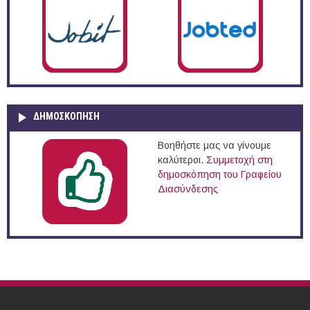
ΔΗΜΟΣΚΌΠΗΣΗ
Βοηθήστε μας να γίνουμε
καλύτεροι.
Συμμετοχή στη
δημοσκόπηση του Γραφείου
Διασύνδεσης