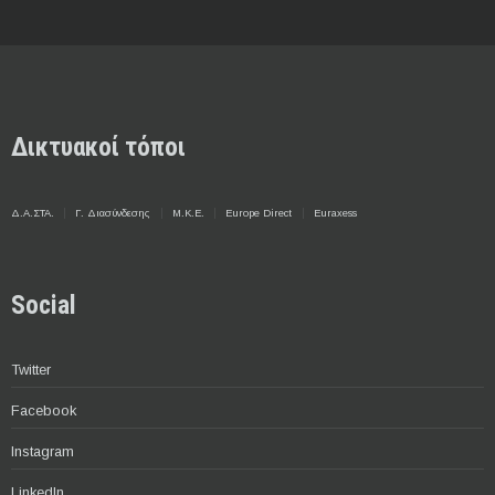
Δικτυακοί τόποι
Δ.Α.ΣΤΑ.
Γ. Διασύνδεσης
Μ.Κ.Ε.
Europe Direct
Euraxess
Social
Twitter
Facebook
Instagram
LinkedIn