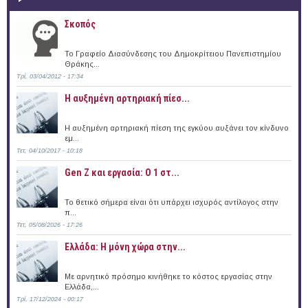
Σκοπός
Το Γραφείο Διασύνδεσης του Δημοκρίτειου Πανεπιστημίου
Θράκης...
Τρί, 03/04/2012 - 17:34
Η αυξημένη αρτηριακή πίεσ...
Η αυξημένη αρτηριακή πίεση της εγκύου αυξάνει τον κίνδυνο
εμ...
Τετ, 04/10/2017 - 10:18
Gen Z και εργασία: Ο 1 στ...
Το θετικό σήμερα είναι ότι υπάρχει ισχυρός αντίλογος στην
π...
Τετ, 05/08/2026 - 17:26
Ελλάδα: Η μόνη χώρα στην...
Με αρνητικό πρόσημο κινήθηκε το κόστος εργασίας στην
Ελλάδα,...
Τρί, 17/12/2024 - 00:17