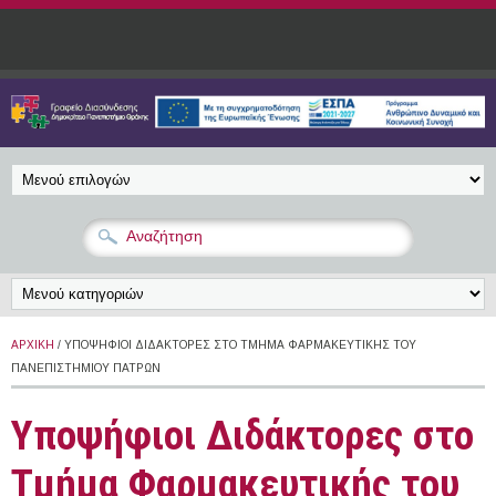
Παράκαμψη προς το κυρίως περιεχόμενο
ΑΡΧΙΚΉ
/ ΥΠΟΨΉΦΙΟΙ ΔΙΔΆΚΤΟΡΕΣ ΣΤΟ ΤΜΉΜΑ ΦΑΡΜΑΚΕΥΤΙΚΉΣ ΤΟΥ
ΠΑΝΕΠΙΣΤΗΜΊΟΥ ΠΑΤΡΏΝ
Υποψήφιοι Διδάκτορες στο
Τμήμα Φαρμακευτικής του