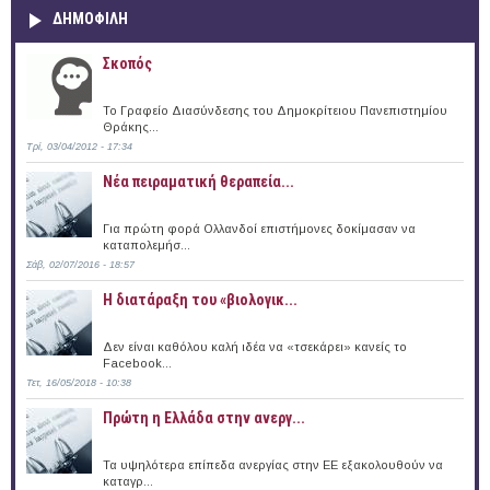
ΔΗΜΟΦΙΛΗ
Σκοπός
Το Γραφείο Διασύνδεσης του Δημοκρίτειου Πανεπιστημίου
Θράκης...
Τρί, 03/04/2012 - 17:34
Νέα πειραματική θεραπεία...
Για πρώτη φορά Ολλανδοί επιστήμονες δοκίμασαν να
καταπολεμήσ...
Σάβ, 02/07/2016 - 18:57
Η διατάραξη του «βιολογικ...
Δεν είναι καθόλου καλή ιδέα να «τσεκάρει» κανείς το
Facebook...
Τετ, 16/05/2018 - 10:38
Πρώτη η Ελλάδα στην ανεργ...
Τα υψηλότερα επίπεδα ανεργίας στην ΕΕ εξακολουθούν να
καταγρ...