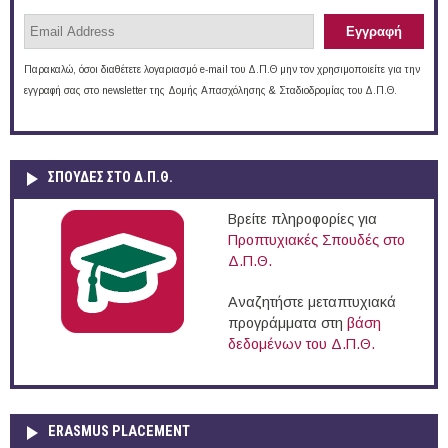
Παρακαλώ, όσοι διαθέτετε λογαριασμό e-mail του Δ.Π.Θ μην τον χρησιμοποιείτε για την
εγγραφή σας στο newsletter της Δομής Απασχόλησης & Σταδιοδρομίας του Δ.Π.Θ.
ΣΠΟΥΔΈΣ ΣΤΟ Δ.Π.Θ.
Βρείτε πληροφορίες για
Προπτυχιακές Σπουδές στο
Δ.Π.Θ.
Αναζητήστε μεταπτυχιακά
προγράμματα στη
βάση
δεδομένων του Δ.Π.Θ.
ERASMUS PLACEMENT