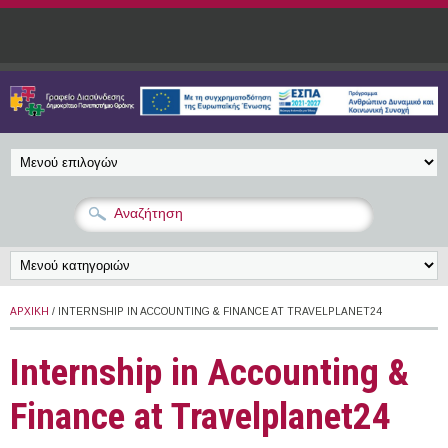
Παράκαμψη προς το κυρίως περιεχόμενο
ΑΡΧΙΚΉ
/ INTERNSHIP IN ACCOUNTING & FINANCE AT TRAVELPLANET24
Internship in Accounting &
Finance at Travelplanet24