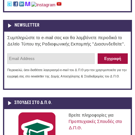
NEWSLETTER
Συμπληρώστε το e-mail σας και θα λαμβάνετε περιοδικά το
Δελτίο Τύπου της Ραδιοφωνικής Εκπομπής "Διασυνδεθείτε".
Παρακαλώ, όσοι διαθέτετε λογαριασμό e-mail του Δ.Π.Θ μην τον χρησιμοποιείτε για την
εγγραφή σας στο newsletter της Δομής Απασχόλησης & Σταδιοδρομίας του Δ.Π.Θ.
ΣΠΟΥΔΈΣ ΣΤΟ Δ.Π.Θ.
Βρείτε πληροφορίες για
Προπτυχιακές Σπουδές στο
Δ.Π.Θ.