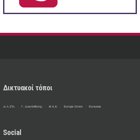
Δικτυακοί τόποι
Δ.Α.ΣΤΑ.
Γ. Διασύνδεσης
Μ.Κ.Ε.
Europe Direct
Euraxess
Social