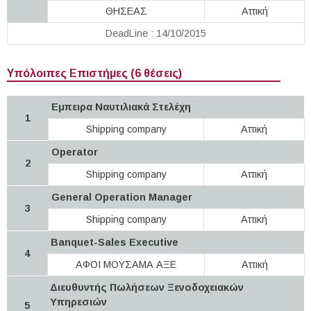
ΘΗΣΕΑΣ
Αττική
DeadLine : 14/10/2015
Υπόλοιπες Επιστήμες (6 θέσεις)
Εμπειρα Ναυτιλιακά Στελέχη
1
Shipping company
Αττική
Οperator
2
Shipping company
Αττική
General Operation Manager
3
Shipping company
Αττική
Banquet-Sales Executive
4
ΑΦΟΙ ΜΟΥΣΑΜΑ ΑΞΕ
Αττική
Διευθυντής Πωλήσεων Ξενοδοχειακών
Υπηρεσιών
5