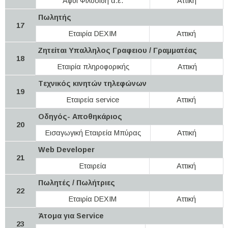
Αφοί Φιλοσίδη α.ε.
Αττική
Πωλητής
17
Εταιρία DEXIM
Αττική
Ζητείται Υπαλληλος Γραφειου / Γραμματέας
18
Εταιρία πληροφορικής
Αττική
Tεχνικός κινητών τηλεφώνων
19
Εταιρεία service
Αττική
Οδηγός- Αποθηκάριος
20
Εισαγωγική Εταιρεία Μπύρας
Αττική
Web Developer
21
Εταιρεία
Αττική
Πωλητές / Πωλήτριες
22
Εταιρία DEXIM
Αττική
Άτομα για Service
23