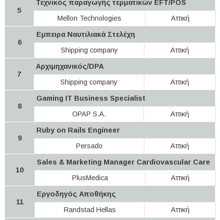
Τεχνικός παραγωγής τερματικών EFT/POS
5
Mellon Technologies
Αττική
Εμπειρα Ναυτιλιακά Στελέχη
6
Shipping company
Αττική
Αρχιμηχανικός/DPA
7
Shipping company
Αττική
Gaming IT Business Specialist
8
OPAP S.A.
Αττική
Ruby on Rails Engineer
9
Persado
Αττική
Sales & Marketing Manager Cardiovascular Care
10
PlusMedica
Αττική
Εργοδηγός Αποθήκης
11
Randstad Hellas
Αττική