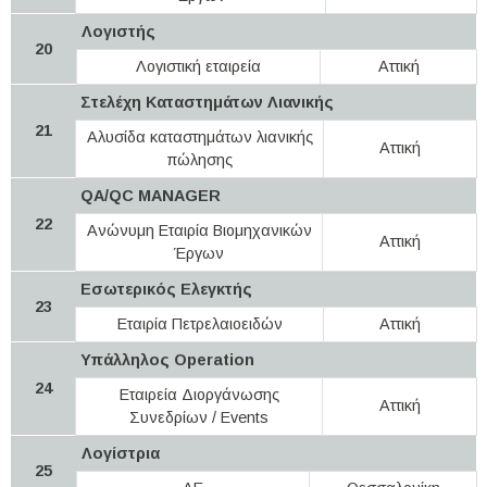
Λογιστής
20
Λογιστική εταιρεία
Αττική
Στελέχη Καταστημάτων Λιανικής
21
Αλυσίδα καταστημάτων λιανικής
Αττική
πώλησης
QA/QC MANAGER
22
Ανώνυμη Εταιρία Βιομηχανικών
Αττική
Έργων
Εσωτερικός Ελεγκτής
23
Εταιρία Πετρελαιοειδών
Αττική
Υπάλληλος Operation
24
Εταιρεία Διοργάνωσης
Αττική
Συνεδρίων / Events
Λογίστρια
25