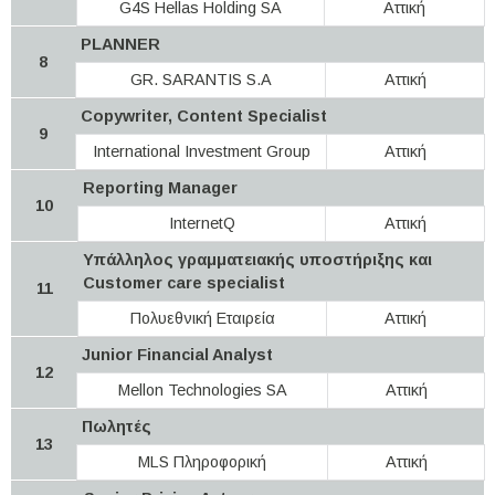
G4S Hellas Holding SA
Αττική
PLANNER
8
GR. SARANTIS S.A
Αττική
Copywriter, Content Specialist
9
International Investment Group
Αττική
Reporting Manager
10
InternetQ
Αττική
Υπάλληλος γραμματειακής υποστήριξης και
Customer care specialist
11
Πολυεθνική Εταιρεία
Αττική
Junior Financial Analyst
12
Mellon Technologies SA
Αττική
Πωλητές
13
MLS Πληροφορική
Αττική