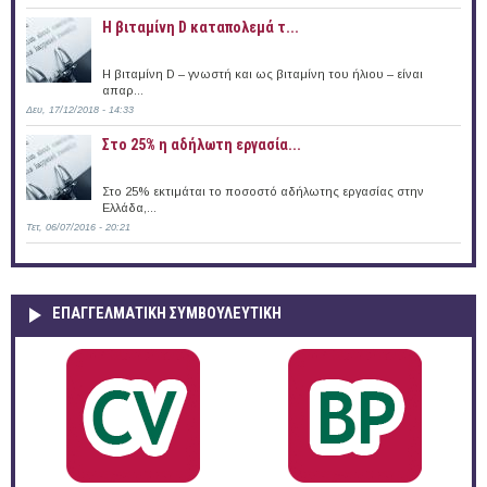
Η βιταμίνη D καταπολεμά τ...
Η βιταμίνη D – γνωστή και ως βιταμίνη του ήλιου – είναι
απαρ...
Δευ, 17/12/2018 - 14:33
Στο 25% η αδήλωτη εργασία...
Στο 25% εκτιμάται το ποσοστό αδήλωτης εργασίας στην
Ελλάδα,...
Τετ, 06/07/2016 - 20:21
ΕΠΑΓΓΕΛΜΑΤΙΚΉ ΣΥΜΒΟΥΛΕΥΤΙΚΉ