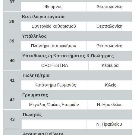
37
Φούρνος
Θεσσαλονίκη
Κοπέλα για εργασία
38
Συνεργείο καθαρισμού
Θεσσαλονίκη
Υπάλληλος
39
Πλυντήριο αυτοκινήτων
Θεσσαλονίκη
Υπεύθυνος /η Καταστήματος & Πωλήτριες
40
ORCHESTRA
Κέρκυρα
Πωλητή/τρια
41
Κατάστημα Γερμανός
Κιλκίς
Γραμματέας
42
Μεγάλος Όμιλος Εταιριών
Ν. Ηρακλείου
Πωλητές
43
Ν. Ηρακλείου
Άτομα για Delivery