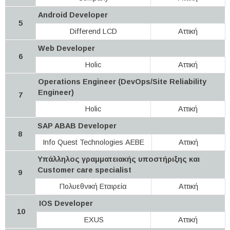
Android Developer
5
Differend LCD
Αττική
Web Developer
6
Holic
Αττική
Operations Engineer (DevOps/Site Reliability
Engineer)
7
Holic
Αττική
SAP ABAB Developer
8
Info Quest Technologies ΑΕΒΕ
Αττική
Υπάλληλος γραμματειακής υποστήριξης και
Customer care specialist
9
Πολυεθνική Εταιρεία
Αττική
IOS Developer
10
EXUS
Αττική