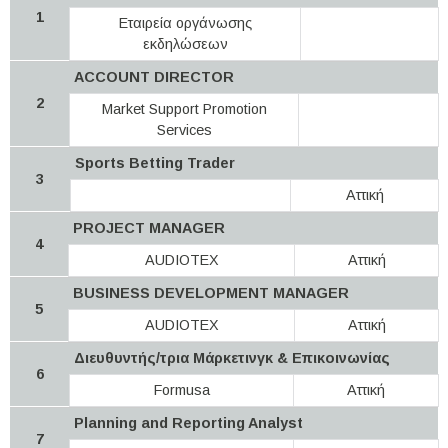
1
Εταιρεία οργάνωσης
εκδηλώσεων
ACCOUNT DIRECTOR
2
Market Support Promotion
Services
Sports Betting Trader
3
Αττική
PROJECT MANAGER
4
AUDIOTEX
Αττική
BUSINESS DEVELOPMENT MANAGER
5
AUDIOTEX
Αττική
Διευθυντής/τρια Μάρκετινγκ & Επικοινωνίας
6
Formusa
Αττική
Planning and Reporting Analyst
7