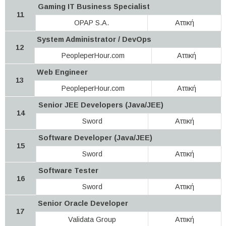
Gaming IT Business Specialist
11
OPAP S.A.
Αττική
System Administrator / DevOps
12
PeopleperHour.com
Αττική
Web Engineer
13
PeopleperHour.com
Αττική
Senior JEE Developers (Java/JEE)
14
Sword
Αττική
Software Developer (Java/JEE)
15
Sword
Αττική
Software Tester
16
Sword
Αττική
Senior Oracle Developer
17
Validata Group
Αττική