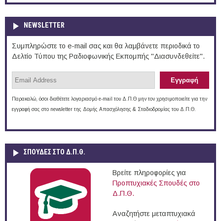
NEWSLETTER
Συμπληρώστε το e-mail σας και θα λαμβάνετε περιοδικά το
Δελτίο Τύπου της Ραδιοφωνικής Εκπομπής "Διασυνδεθείτε".
Παρακαλώ, όσοι διαθέτετε λογαριασμό e-mail του Δ.Π.Θ μην τον χρησιμοποιείτε για την
εγγραφή σας στο newsletter της Δομής Απασχόλησης & Σταδιοδρομίας του Δ.Π.Θ.
ΣΠΟΥΔΈΣ ΣΤΟ Δ.Π.Θ.
Βρείτε πληροφορίες για
Προπτυχιακές Σπουδές στο
Δ.Π.Θ.
Αναζητήστε μεταπτυχιακά