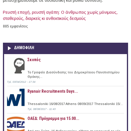
μετασχηματίσουμε σε ουσιαστική και βαθιά σύνδεση.
Ρευστή εποχή, ρευστή αγάπη: Ο άνθρωπος χωρίς μόνιμους,
σταθερούς, διαρκείς κι ανθεκτικούς δεσμούς
885 εμφανίσεις
ΔΗΜΟΦΙΛΗ
Σκοπός
Το Γραφείο Διασύνδεσης του Δημοκρίτειου Πανεπιστημίου
Θράκης...
Τρί, 03/04/2012 - 17:34
Ryanair Recruitments Days...
Thessaloniki 16/08/2017 Athens 08/09/2017 Thessaloniki 15/...
Τρί, 08/08/2017 - 11:43
ΟΑΕΔ: Πρόγραμμα για 15.00...
Από την Τρίτη, 16 Φεβρουαρίου, τίθεται σε εφαρμογή το νέο