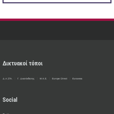
Δικτυακοί τόποι
Δ.Α.ΣΤΑ.
Γ. Διασύνδεσης
Μ.Κ.Ε.
Europe Direct
Euraxess
Social