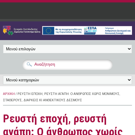
Παράκαμψη προς το κυρίως περιεχόμενο
ΑΡΧΙΚΉ
/ ΡΕΥΣΤΉ ΕΠΟΧΉ, ΡΕΥΣΤΉ ΑΓΆΠΗ: Ο ΆΝΘΡΩΠΟΣ ΧΩΡΊΣ ΜΌΝΙΜΟΥΣ,
ΣΤΑΘΕΡΟΎΣ, ΔΙΑΡΚΕΊΣ ΚΙ ΑΝΘΕΚΤΙΚΟΎΣ ΔΕΣΜΟΎΣ
Ρευστή εποχή, ρευστή
αγάπη: Ο άνθρωπος χωρίς