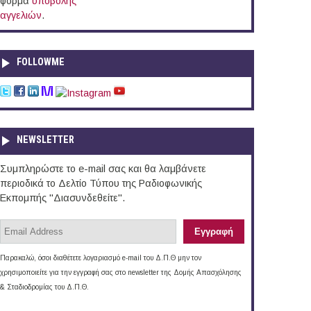
φόρμα
υποβολής
αγγελιών
.
FOLLOWME
NEWSLETTER
Συμπληρώστε το e-mail σας και θα λαμβάνετε
περιοδικά το Δελτίο Τύπου της Ραδιοφωνικής
Εκπομπής "Διασυνδεθείτε".
Παρακαλώ, όσοι διαθέτετε λογαριασμό e-mail του Δ.Π.Θ μην τον
χρησιμοποιείτε για την εγγραφή σας στο newsletter της Δομής Απασχόλησης
& Σταδιοδρομίας του Δ.Π.Θ.