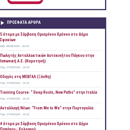
ΠΡOΣΦΑΤΑ AΡΘΡΑ
5 άτομα με Σύμβαση Ορισμένου Χρόνου στο Δήμο
Σφακίων
Σάβ, 08/08/2026 - 00:29
Πωλητής Ανταλλακτικών Αυτοκινήτου Πάγκου στην
Ιαπωνική Α.Ε. (Κομοτηνή)
Παρ, 07/08/2026 - 18:43
Οδηγός στη ΜΕΒΓΑΛ (Ξάνθη)
Παρ, 07/08/2026 - 16:32
Training Course: “ Deep Roots, New Paths” στην Ιταλία
Παρ, 07/08/2026 - 16:05
Ανταλλαγή Νέων: “From Me to We” στην Πορτογαλία
Παρ, 07/08/2026 - 16:02
4 άτομα με Σύμβαση Ορισμένου Χρόνου στο Δήμο
Παπάγου - Χολαργού