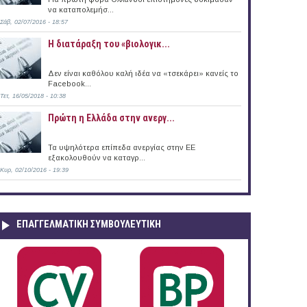
να καταπολεμήσ...
Σάβ, 02/07/2016 - 18:57
Η διατάραξη του «βιολογικ...
Δεν είναι καθόλου καλή ιδέα να «τσεκάρει» κανείς το
Facebook...
Τετ, 16/05/2018 - 10:38
Πρώτη η Ελλάδα στην ανεργ...
Τα υψηλότερα επίπεδα ανεργίας στην ΕΕ
εξακολουθούν να καταγρ...
Κυρ, 02/10/2016 - 19:39
ΕΠΑΓΓΕΛΜΑΤΙΚΉ ΣΥΜΒΟΥΛΕΥΤΙΚΉ