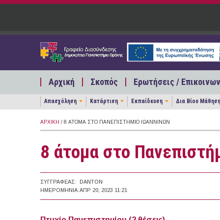
Παράκαμψη προς το κυρίως περιεχόμενο
Αρχική
Σκοπός
Ερωτήσεις / Επικοινων
Απασχόληση
Κατάρτιση
Εκπαίδευση
Δια Βίου Μάθησ
ΑΡΧΙΚΉ
/ 8 ΆΤΟΜΑ ΣΤΟ ΠΑΝΕΠΙΣΤΉΜΙΟ ΙΩΑΝΝΊΝΩΝ
8 άτομα στο Πανεπιστή
ΣΥΓΓΡΑΦΈΑΣ:
DANTON
ΗΜΕΡΟΜΗΝΊΑ:
ΑΠΡ 20, 2023 11:21
Πτυχίο Πανεπιστημίου (2 θέσεις)