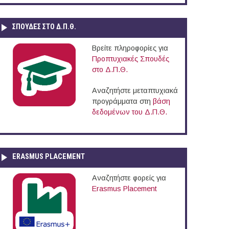
ΣΠΟΥΔΈΣ ΣΤΟ Δ.Π.Θ.
Βρείτε πληροφορίες για
Προπτυχιακές Σπουδές
στο Δ.Π.Θ.
Αναζητήστε μεταπτυχιακά
προγράμματα στη
βάση
δεδομένων του Δ.Π.Θ.
ERASMUS PLACEMENT
Αναζητήστε φορείς για
Erasmus Placement