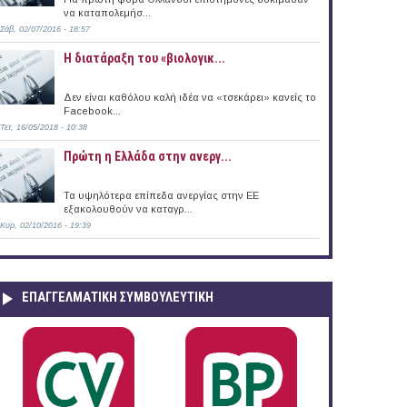
να καταπολεμήσ...
Σάβ, 02/07/2016 - 18:57
Η διατάραξη του «βιολογικ...
Δεν είναι καθόλου καλή ιδέα να «τσεκάρει» κανείς το
Facebook...
Τετ, 16/05/2018 - 10:38
Πρώτη η Ελλάδα στην ανεργ...
Τα υψηλότερα επίπεδα ανεργίας στην ΕΕ
εξακολουθούν να καταγρ...
Κυρ, 02/10/2016 - 19:39
ΕΠΑΓΓΕΛΜΑΤΙΚΉ ΣΥΜΒΟΥΛΕΥΤΙΚΉ