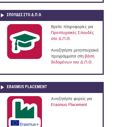
ΣΠΟΥΔΈΣ ΣΤΟ Δ.Π.Θ.
Βρείτε πληροφορίες για
Προπτυχιακές Σπουδές
στο Δ.Π.Θ.
Αναζητήστε μεταπτυχιακά
προγράμματα στη
βάση
δεδομένων του Δ.Π.Θ.
ERASMUS PLACEMENT
Αναζητήστε φορείς για
Erasmus Placement