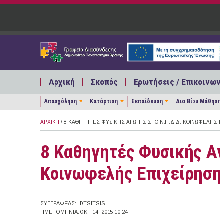
Παράκαμψη προς το κυρίως περιεχόμενο
Αρχική
Σκοπός
Ερωτήσεις / Επικοινων
Απασχόληση
Κατάρτιση
Εκπαίδευση
Δια Βίου Μάθησ
ΑΡΧΙΚΉ
/ 8 ΚΑΘΗΓΗΤΈΣ ΦΥΣΙΚΉΣ ΑΓΩΓΉΣ ΣΤΟ Ν.Π.Δ.Δ. ΚΟΙΝΩΦΕΛΉΣ
8 Καθηγητές Φυσικής Α
Κοινωφελής Επιχείρησ
ΣΥΓΓΡΑΦΈΑΣ:
DTSITSIS
ΗΜΕΡΟΜΗΝΊΑ:
ΟΚΤ 14, 2015 10:24