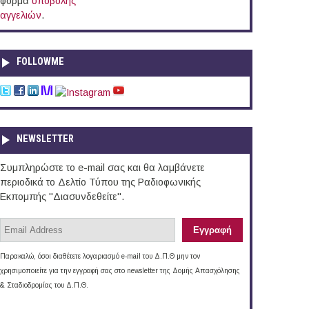
φόρμα
υποβολής
αγγελιών
.
FOLLOWME
NEWSLETTER
Συμπληρώστε το e-mail σας και θα λαμβάνετε
περιοδικά το Δελτίο Τύπου της Ραδιοφωνικής
Εκπομπής "Διασυνδεθείτε".
Παρακαλώ, όσοι διαθέτετε λογαριασμό e-mail του Δ.Π.Θ μην τον
χρησιμοποιείτε για την εγγραφή σας στο newsletter της Δομής Απασχόλησης
& Σταδιοδρομίας του Δ.Π.Θ.