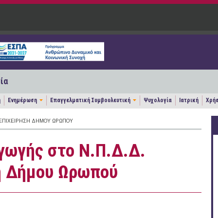
ία
η
Ενημέρωση
Επαγγελματική Συμβουλευτική
Ψυχολογία
Ιατρική
Χρήσ
 ΕΠΙΧΕΊΡΗΣΗ ΔΉΜΟΥ ΩΡΩΠΟΎ
γωγής στο Ν.Π.Δ.Δ.
η Δήμου Ωρωπού