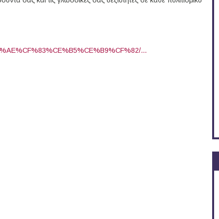
σόντα σας και τις γλωσσικές σας δεξιότητες σε κάθε πολιτισμικό
%CE%AE%CF%83%CE%B5%CE%B9%CF%82/...