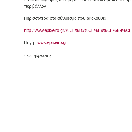
να είστε σίγουρος ότι προβάλλετε αποτελεσματικά τα προ
περιβάλλον;
Περισσότερα στο σύνδεσμο που ακολουθεί
http://www.epixeiro.gr/%CE%B5%CE%B9%CE%B4
Πηγή :
www.epixeiro.gr
1763 εμφανίσεις