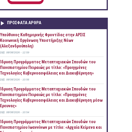
ΠΡOΣΦΑΤΑ AΡΘΡΑ
Yπεύθυνος Καθημερινής Φροντίδας στην ΑΡΣΙΣ
Κοινωνική Οργάνωση Υποστήριξης Νέων
(Αλεξανδρούπολη)
Σάβ, 08/08/2026 - 12:59
Ίδρυση Προγράμματος Μεταπτυχιακών Σπουδών του
Πανεπιστημίου Πειραιώς με τίτλο: «Προηγμένες
Τεχνολογίες Κυβερνοασφάλειας και Διακυβέρνηση»
Σάβ, 08/08/2026 - 10:56
Ίδρυση Προγράμματος Μεταπτυχιακών Σπουδών του
Πανεπιστημίου Πειραιώς με τίτλο: «Προηγμένες
Τεχνολογίες Κυβερνοασφάλειας και Διακυβέρνηση μέσω
Έρευνας»
Σάβ, 08/08/2026 - 10:54
Ίδρυση Προγράμματος Μεταπτυχιακών Σπουδών του
Πανεπιστημίου Ιωαννίνων με τίτλο: «Αρχαία Κείμενα και