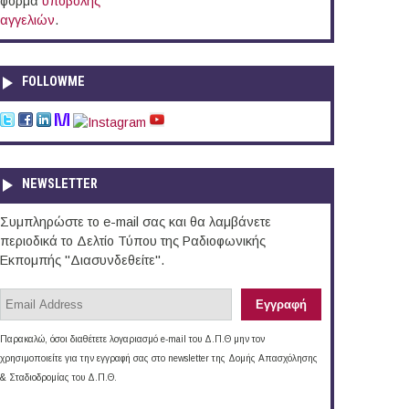
φόρμα
υποβολής
αγγελιών
.
FOLLOWME
NEWSLETTER
Συμπληρώστε το e-mail σας και θα λαμβάνετε
περιοδικά το Δελτίο Τύπου της Ραδιοφωνικής
Εκπομπής "Διασυνδεθείτε".
Παρακαλώ, όσοι διαθέτετε λογαριασμό e-mail του Δ.Π.Θ μην τον
χρησιμοποιείτε για την εγγραφή σας στο newsletter της Δομής Απασχόλησης
& Σταδιοδρομίας του Δ.Π.Θ.