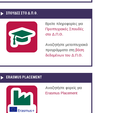
ΣΠΟΥΔΈΣ ΣΤΟ Δ.Π.Θ.
Βρείτε πληροφορίες για
Προπτυχιακές Σπουδές
στο Δ.Π.Θ.
Αναζητήστε μεταπτυχιακά
προγράμματα στη
βάση
δεδομένων του Δ.Π.Θ.
ERASMUS PLACEMENT
Αναζητήστε φορείς για
Erasmus Placement