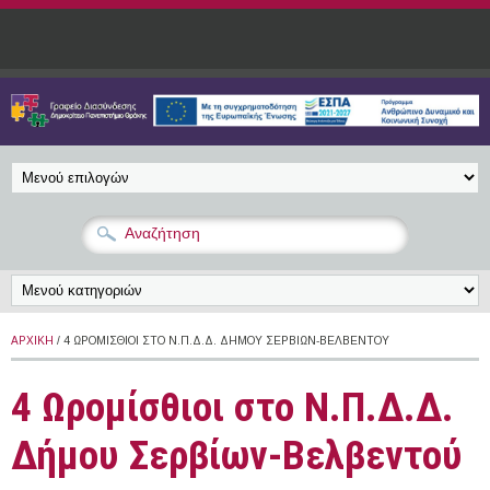
Παράκαμψη προς το κυρίως περιεχόμενο
ΑΡΧΙΚΉ
/ 4 ΩΡΟΜΊΣΘΙΟΙ ΣΤΟ Ν.Π.Δ.Δ. ΔΉΜΟΥ ΣΕΡΒΊΩΝ-ΒΕΛΒΕΝΤΟΎ
4 Ωρομίσθιοι στο Ν.Π.Δ.Δ.
Δήμου Σερβίων-Βελβεντού