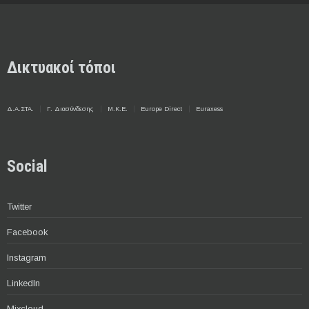
Δικτυακοί τόποι
Δ.Α.ΣΤΑ.
Γ. Διασύνδεσης
Μ.Κ.Ε.
Europe Direct
Euraxess
Social
Twitter
Facebook
Instagram
LinkedIn
Mixcloud