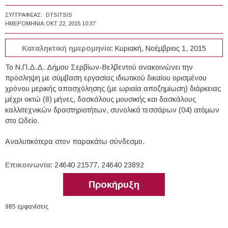
ΣΥΓΓΡΑΦΈΑΣ:
DTSITSIS
ΗΜΕΡΟΜΗΝΊΑ:
ΟΚΤ 22, 2015 10:37
Καταληκτική ημερομηνία:
Κυριακή, Νοέμβριος 1, 2015
Το Ν.Π.Δ.Δ. Δήμου Σερβίων-Βελβεντού ανακοινώνει την
πρόσληψη µε σύµβαση εργασίας ιδιωτικού δικαίου ορισµένου
χρόνου µερικής απασχόλησης (µε ωριαία αποζηµίωση) διάρκειας
µέχρι οκτώ (8) µήνες, δασκάλους µουσικής και δασκάλους
καλλιτεχνικών δραστηριοτήτων, συνολικά τεσσάρων (04) ατόµων
στο Ωδείο.
Αναλυτικότερα στον παρακάτω σύνδεσμο.
Επικοινωνία:
24640 21577, 24640 23892
Προκήρυξη
985 εμφανίσεις