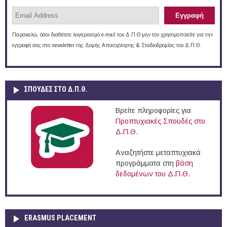
Παρακαλώ, όσοι διαθέτετε λογαριασμό e-mail του Δ.Π.Θ μην τον χρησιμοποιείτε για την
εγγραφή σας στο newsletter της Δομής Απασχόλησης & Σταδιοδρομίας του Δ.Π.Θ.
ΣΠΟΥΔΈΣ ΣΤΟ Δ.Π.Θ.
Βρείτε πληροφορίες για
Προπτυχιακές Σπουδές στο
Δ.Π.Θ.
Αναζητήστε μεταπτυχιακά
προγράμματα στη
βάση
δεδομένων του Δ.Π.Θ.
ERASMUS PLACEMENT