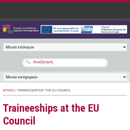
Παράκαμψη προς το κυρίως περιεχόμενο
ΑΡΧΙΚΉ
/ TRAINEESHIPS AT THE EU COUNCIL
Traineeships at the EU
Council