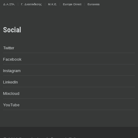
Δ.Α.ΣΤΑ.
Γ. Διασύνδεσης
Μ.Κ.Ε.
Europe Direct
Euraxess
Social
Twitter
Facebook
Instagram
LinkedIn
Mixcloud
YouTube