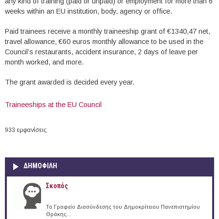
any kind of training (paid or unpaid) or employment for more than 6
weeks within an EU institution, body, agency or office.
Paid trainees receive a monthly traineeship grant of €1340,47 net,
travel allowance, €60 euros monthly allowance to be used in the
Council’s restaurants, accident insurance, 2 days of leave per
month worked, and more.
The grant awarded is decided every year.
Traineeships at the EU Council
933 εμφανίσεις
ΔΗΜΟΦΙΛΗ
Σκοπός
Το Γραφείο Διασύνδεσης του Δημοκρίτειου Πανεπιστημίου
Θράκης...