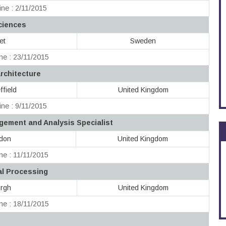
ne : 2/11/2015
ciences
et
Sweden
ne : 23/11/2015
rchitecture
ffield
United Kingdom
ne : 9/11/2015
ement and Analysis Specialist
ndon
United Kingdom
ne : 11/11/2015
al Processing
urgh
United Kingdom
ne : 18/11/2015