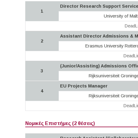
Director Research Support Servic
1
University of Mal
DeadLi
Assistant Director Admissions & M
2
Erasmus University Rotte
DeadLi
(Junior/Assisting) Admissions Offi
3
Rijksuniversiteit Gronin
EU Projects Manager
4
Rijksuniversiteit Gronin
DeadLi
Νομικές Επιστήμες (2 θέσεις)