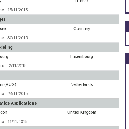
y
France
ne : 15/11/2015
ger
cine
Germany
ne : 30/11/2015
deling
bourg
Luxembourg
ne : 2/11/2015
gen (RUG)
Netherlands
ne : 24/11/2015
atics Applications
ndon
United Kingdom
ne : 11/11/2015