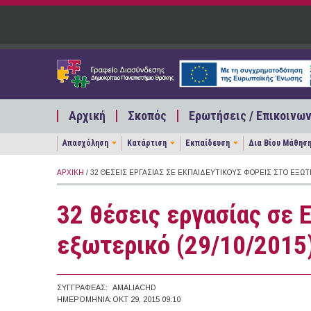
Παράκαμψη προς το κυρίως περιεχόμενο
Αρχική
Σκοπός
Ερωτήσεις / Επικοινων
Απασχόληση
Κατάρτιση
Εκπαίδευση
Δια Βίου Μάθησ
ΑΡΧΙΚΉ
/ 32 ΘΈΣΕΙΣ ΕΡΓΑΣΊΑΣ ΣΕ ΕΚΠΑΙΔΕΥΤΙΚΟΎΣ ΦΟΡΕΊΣ ΣΤΟ ΕΞΩΤΕ
32 θέσεις εργασίας σε 
εξωτερικό (29/10/2015
ΣΥΓΓΡΑΦΈΑΣ:
AMALIACHD
ΗΜΕΡΟΜΗΝΊΑ:
ΟΚΤ 29, 2015 09:10