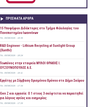
ΠΡOΣΦΑΤΑ AΡΘΡΑ
15 Υποψήφιοι Διδάκτορες στο Τμήμα Φιλολογίας του
Πανεπιστημίου Ιωαννίνων
Τετ, 05/08/2026 - 18:35
R&D Engineer - Lithium Recycling at Sunlight Group
(Xanthi)
Τετ, 05/08/2026 - 18:24
Γεωπόνος στην εταιρεία ΜΥΛΟΙ ΘΡΑΚΗΣ Ι.
ΟΥΖΟΥΝΟΠΟΥΛΟΣ Α.Ε.
Τετ, 05/08/2026 - 18:11
Εργάτης με Σύμβαση Ορισμένου Χρόνου στο Δήμο Σκύρου
Τετ, 05/08/2026 - 17:34
Gen Z και εργασία: Ο 1 στους 3 σκέφτεται να παραιτηθεί
για λόγους υγείας και ευημερίας
Τετ, 05/08/2026 - 17:26