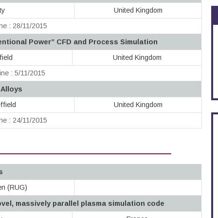
ty
United Kingdom
ne : 28/11/2015
entional Power” CFD and Process Simulation
field
United Kingdom
ne : 5/11/2015
 Alloys
ffield
United Kingdom
ne : 24/11/2015
s
gen (RUG)
el, massively parallel plasma simulation code