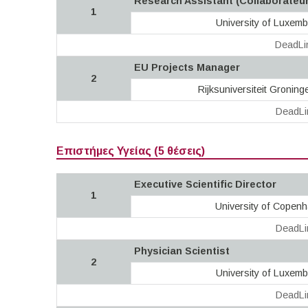
Research Assistant (Collaborateu
1
University of Luxem
DeadLi
EU Projects Manager
2
Rijksuniversiteit Gronin
DeadLi
Επιστήμες Υγείας (5 θέσεις)
Executive Scientific Director
1
University of Copen
DeadLi
Physician Scientist
2
University of Luxem
DeadLi