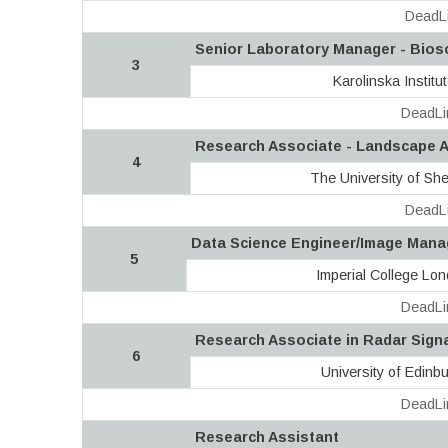
DeadLi
Senior Laboratory Manager - Bios
3
Karolinska Institut
DeadLi
Research Associate - Landscape A
4
The University of She
DeadLi
Data Science Engineer/Image Manag
5
Imperial College Lo
DeadLi
Research Associate in Radar Sign
6
University of Edinb
DeadLi
Research Assistant