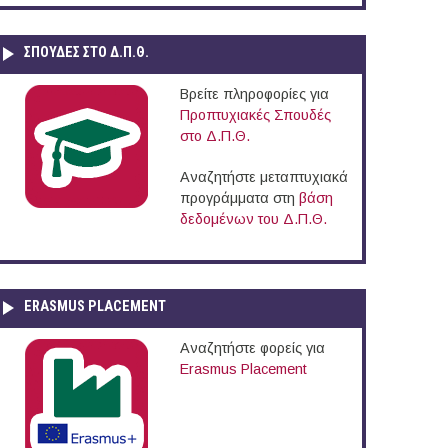
ΣΠΟΥΔΈΣ ΣΤΟ Δ.Π.Θ.
Βρείτε πληροφορίες για
Προπτυχιακές Σπουδές
στο Δ.Π.Θ.
Αναζητήστε μεταπτυχιακά
προγράμματα στη
βάση
δεδομένων του Δ.Π.Θ.
ERASMUS PLACEMENT
Αναζητήστε φορείς για
Erasmus Placement