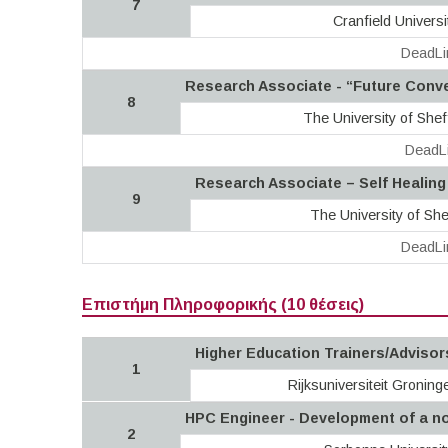
7
Cranfield Universi
DeadLi
Research Associate - “Future Conv
8
The University of Shef
DeadLi
Research Associate – Self Healing
9
The University of She
DeadLi
Επιστήμη Πληροφορικής (10 θέσεις)
Higher Education Trainers/Advisor
1
Rijksuniversiteit Gronin
HPC Engineer - Development of a nov
2