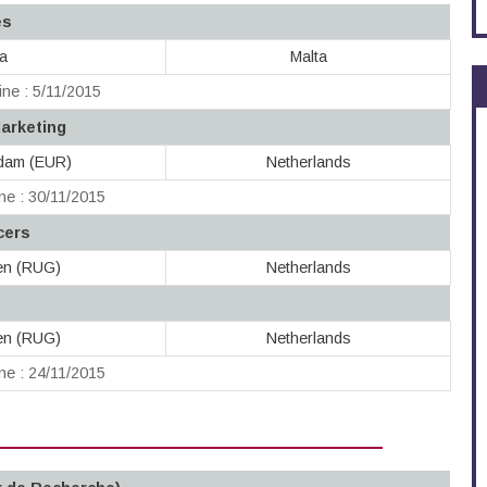
es
ta
Malta
ne : 5/11/2015
arketing
rdam (EUR)
Netherlands
ne : 30/11/2015
cers
gen (RUG)
Netherlands
gen (RUG)
Netherlands
ne : 24/11/2015