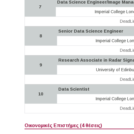
Data Science Engineer/Image Manag
7
Imperial College Lo
DeadLi
Senior Data Science Engineer
8
Imperial College Lo
DeadLi
Research Associate in Radar Sign
9
University of Edinb
DeadLi
Data Scientist
10
Imperial College Lo
DeadLi
Οικονομικές Επιστήμες (4 θέσεις)