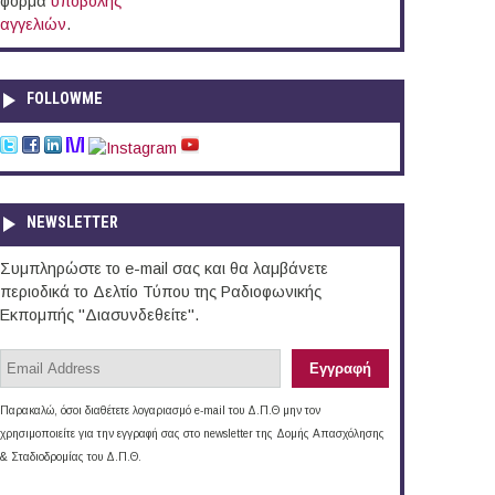
φόρμα
υποβολής
αγγελιών
.
FOLLOWME
NEWSLETTER
Συμπληρώστε το e-mail σας και θα λαμβάνετε
περιοδικά το Δελτίο Τύπου της Ραδιοφωνικής
Εκπομπής "Διασυνδεθείτε".
Παρακαλώ, όσοι διαθέτετε λογαριασμό e-mail του Δ.Π.Θ μην τον
χρησιμοποιείτε για την εγγραφή σας στο newsletter της Δομής Απασχόλησης
& Σταδιοδρομίας του Δ.Π.Θ.