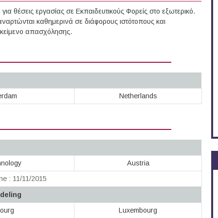
ια θέσεις εργασίας σε Εκπαιδευτικούς Φορείς στο εξωτερικό.
αναρτώνται καθημερινά σε διάφορους ιστότοπους και
τικείμενο απασχόλησης.
terdam
Netherlands
hnology
Austria
ne : 11/11/2015
deling
bourg
Luxembourg