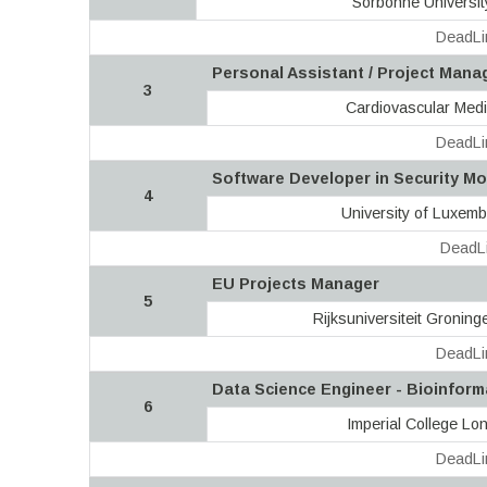
Sorbonne Universit
DeadLi
Personal Assistant / Project Mana
3
Cardiovascular Medi
DeadLi
Software Developer in Security Mo
4
University of Luxem
DeadLi
EU Projects Manager
5
Rijksuniversiteit Gronin
DeadLi
Data Science Engineer - Bioinform
6
Imperial College Lo
DeadLi