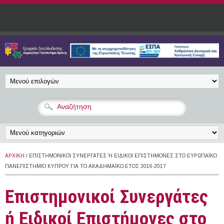
Παράκαμψη προς το κυρίως περιεχόμενο
ΑΡΧΙΚΉ
/ EΠΙΣΤΗΜΟΝΙΚΟΊ ΣΥΝΕΡΓΆΤΕΣ Ή ΕΙΔΙΚΟΊ ΕΠΙΣΤΉΜΟΝΕΣ ΣΤΟ ΕΥΡΩΠΑΪΚΌ Π
ΑΝΕΠΙΣΤΉΜΙΟ ΚΎΠΡΟΥ ΓΙΑ ΤΟ ΑΚΑΔΗΜΑΪΚΌ ΈΤΟΣ 2016-2017
Eπιστημονικοί Συνεργάτες
ή Ειδικοί Επιστήμονες στο