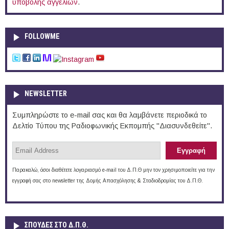
υποβολής αγγελιών
.
FOLLOWME
NEWSLETTER
Συμπληρώστε το e-mail σας και θα λαμβάνετε περιοδικά το
Δελτίο Τύπου της Ραδιοφωνικής Εκπομπής "Διασυνδεθείτε".
Παρακαλώ, όσοι διαθέτετε λογαριασμό e-mail του Δ.Π.Θ μην τον χρησιμοποιείτε για την
εγγραφή σας στο newsletter της Δομής Απασχόλησης & Σταδιοδρομίας του Δ.Π.Θ.
ΣΠΟΥΔΈΣ ΣΤΟ Δ.Π.Θ.