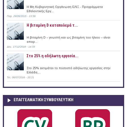
Η Μη Κυβερνητική Οργάνωση ΕΛΙΞ - Προγράμματα
Εθελοντικής Εργ...
Παρ, 29/05/2015 - 13:59
Η βιταμίνη D καταπολεμά τ...
Η βιταμίνη D – γνωστή και ως βιταμίνη του ήλιου – είναι
απαρ...
Δευ, 17/12/2018 - 14:33
Στο 25% η αδήλωτη εργασία...
Στο 25% εκτιμάται το ποσοστό αδήλωτης εργασίας στην
Ελλάδα,...
Τετ, 06/07/2016 - 20:21
ΕΠΑΓΓΕΛΜΑΤΙΚΉ ΣΥΜΒΟΥΛΕΥΤΙΚΉ