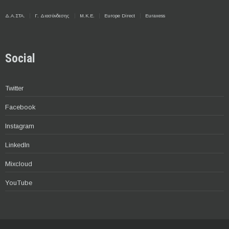
Δ.Α.ΣΤΑ.
Γ. Διασύνδεσης
Μ.Κ.Ε.
Europe Direct
Euraxess
Social
Twitter
Facebook
Instagram
LinkedIn
Mixcloud
YouTube