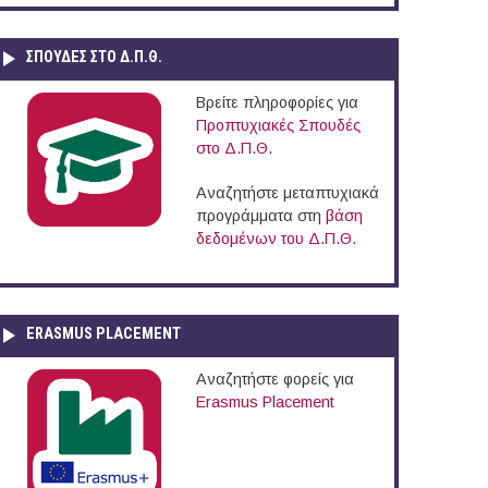
ΣΠΟΥΔΈΣ ΣΤΟ Δ.Π.Θ.
Βρείτε πληροφορίες για
Προπτυχιακές Σπουδές
στο Δ.Π.Θ.
Αναζητήστε μεταπτυχιακά
προγράμματα στη
βάση
δεδομένων του Δ.Π.Θ.
ERASMUS PLACEMENT
Αναζητήστε φορείς για
Erasmus Placement