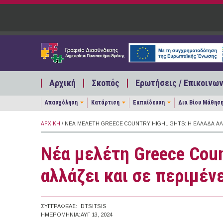
Παράκαμψη προς το κυρίως περιεχόμενο
Αρχική
Σκοπός
Ερωτήσεις / Επικοινων
Απασχόληση
Κατάρτιση
Εκπαίδευση
Δια Βίου Μάθησ
ΑΡΧΙΚΉ
/ ΝΈΑ ΜΕΛΈΤΗ GREECE COUNTRY HIGHLIGHTS: Η ΕΛΛΆΔΑ ΑΛΛ
Νέα μελέτη Greece Coun
αλλάζει και σε περιμέν
ΣΥΓΓΡΑΦΈΑΣ:
DTSITSIS
ΗΜΕΡΟΜΗΝΊΑ:
ΑΥΓ 13, 2024