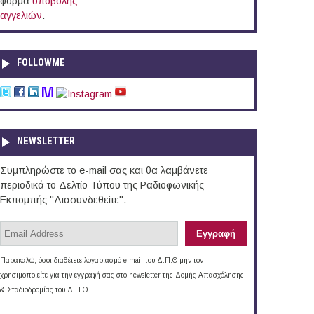
φόρμα
υποβολής
αγγελιών
.
FOLLOWME
NEWSLETTER
Συμπληρώστε το e-mail σας και θα λαμβάνετε
περιοδικά το Δελτίο Τύπου της Ραδιοφωνικής
Εκπομπής "Διασυνδεθείτε".
Παρακαλώ, όσοι διαθέτετε λογαριασμό e-mail του Δ.Π.Θ μην τον
χρησιμοποιείτε για την εγγραφή σας στο newsletter της Δομής Απασχόλησης
& Σταδιοδρομίας του Δ.Π.Θ.