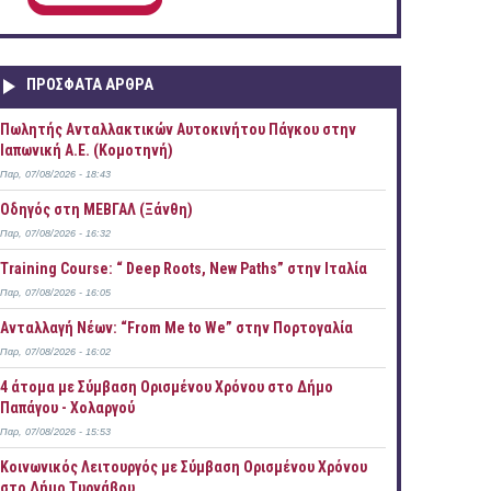
ΠΡOΣΦΑΤΑ AΡΘΡΑ
Πωλητής Ανταλλακτικών Αυτοκινήτου Πάγκου στην
Ιαπωνική Α.Ε. (Κομοτηνή)
Παρ, 07/08/2026 - 18:43
Οδηγός στη ΜΕΒΓΑΛ (Ξάνθη)
Παρ, 07/08/2026 - 16:32
Training Course: “ Deep Roots, New Paths” στην Ιταλία
Παρ, 07/08/2026 - 16:05
Ανταλλαγή Νέων: “From Me to We” στην Πορτογαλία
Παρ, 07/08/2026 - 16:02
4 άτομα με Σύμβαση Ορισμένου Χρόνου στο Δήμο
Παπάγου - Χολαργού
Παρ, 07/08/2026 - 15:53
Κοινωνικός Λειτουργός με Σύμβαση Ορισμένου Χρόνου
στο Δήμο Τυρνάβου