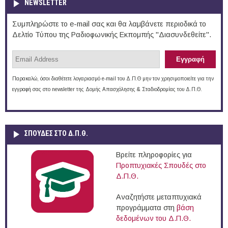
NEWSLETTER
Συμπληρώστε το e-mail σας και θα λαμβάνετε περιοδικά το
Δελτίο Τύπου της Ραδιοφωνικής Εκπομπής "Διασυνδεθείτε".
Παρακαλώ, όσοι διαθέτετε λογαριασμό e-mail του Δ.Π.Θ μην τον χρησιμοποιείτε για την
εγγραφή σας στο newsletter της Δομής Απασχόλησης & Σταδιοδρομίας του Δ.Π.Θ.
ΣΠΟΥΔΈΣ ΣΤΟ Δ.Π.Θ.
Βρείτε πληροφορίες για
Προπτυχιακές Σπουδές στο
Δ.Π.Θ.
Αναζητήστε μεταπτυχιακά
προγράμματα στη
βάση
δεδομένων του Δ.Π.Θ.