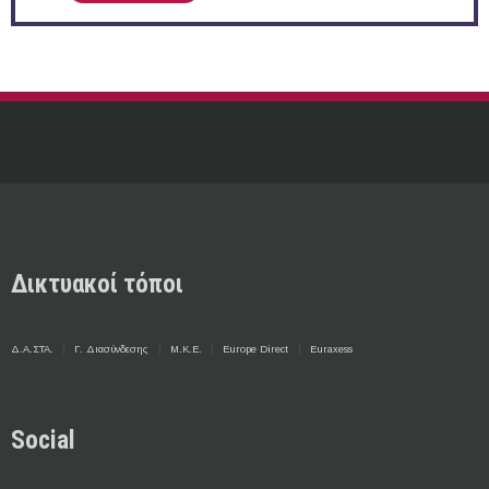
Δικτυακοί τόποι
Δ.Α.ΣΤΑ.
Γ. Διασύνδεσης
Μ.Κ.Ε.
Europe Direct
Euraxess
Social