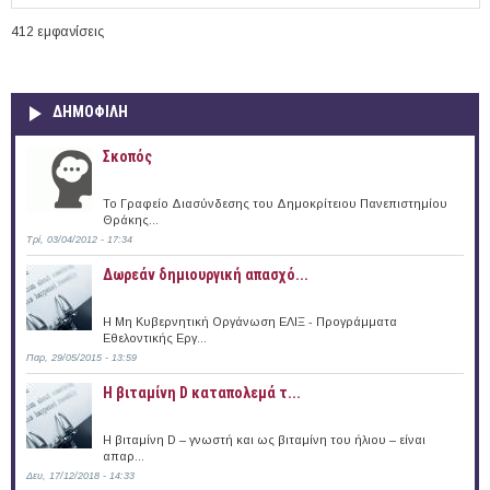
412 εμφανίσεις
ΔΗΜΟΦΙΛΗ
Σκοπός
Το Γραφείο Διασύνδεσης του Δημοκρίτειου Πανεπιστημίου
Θράκης...
Τρί, 03/04/2012 - 17:34
Δωρεάν δημιουργική απασχό...
Η Μη Κυβερνητική Οργάνωση ΕΛΙΞ - Προγράμματα
Εθελοντικής Εργ...
Παρ, 29/05/2015 - 13:59
Η βιταμίνη D καταπολεμά τ...
Η βιταμίνη D – γνωστή και ως βιταμίνη του ήλιου – είναι
απαρ...
Δευ, 17/12/2018 - 14:33