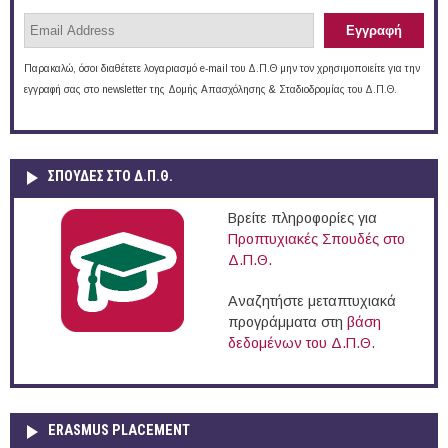
Παρακαλώ, όσοι διαθέτετε λογαριασμό e-mail του Δ.Π.Θ μην τον χρησιμοποιείτε για την
εγγραφή σας στο newsletter της Δομής Απασχόλησης & Σταδιοδρομίας του Δ.Π.Θ.
ΣΠΟΥΔΈΣ ΣΤΟ Δ.Π.Θ.
Βρείτε πληροφορίες για
Προπτυχιακές Σπουδές στο
Δ.Π.Θ.
Αναζητήστε μεταπτυχιακά
προγράμματα στη
βάση
δεδομένων του Δ.Π.Θ.
ERASMUS PLACEMENT