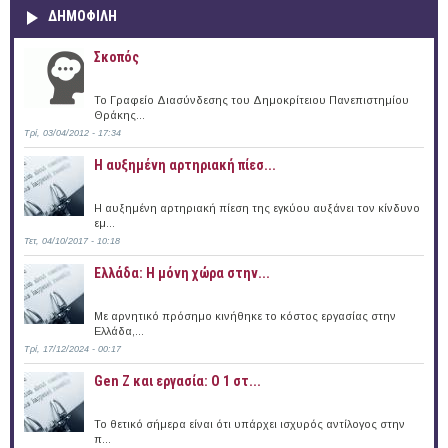
ΔΗΜΟΦΙΛΗ
Σκοπός
Το Γραφείο Διασύνδεσης του Δημοκρίτειου Πανεπιστημίου
Θράκης...
Τρί, 03/04/2012 - 17:34
Η αυξημένη αρτηριακή πίεσ...
Η αυξημένη αρτηριακή πίεση της εγκύου αυξάνει τον κίνδυνο
εμ...
Τετ, 04/10/2017 - 10:18
Ελλάδα: Η μόνη χώρα στην...
Με αρνητικό πρόσημο κινήθηκε το κόστος εργασίας στην
Ελλάδα,...
Τρί, 17/12/2024 - 00:17
Gen Z και εργασία: Ο 1 στ...
Το θετικό σήμερα είναι ότι υπάρχει ισχυρός αντίλογος στην
π...