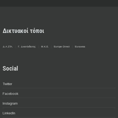
Δικτυακοί τόποι
Δ.Α.ΣΤΑ.
Γ. Διασύνδεσης
Μ.Κ.Ε.
Europe Direct
Euraxess
Social
Twitter
Facebook
Instagram
LinkedIn