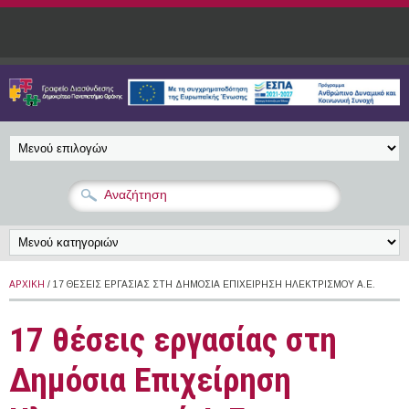
Παράκαμψη προς το κυρίως περιεχόμενο
ΑΡΧΙΚΉ
/ 17 ΘΈΣΕΙΣ ΕΡΓΑΣΊΑΣ ΣΤΗ ΔΗΜΌΣΙΑ ΕΠΙΧΕΊΡΗΣΗ ΗΛΕΚΤΡΙΣΜΟΎ Α.Ε.
17 θέσεις εργασίας στη
Δημόσια Επιχείρηση