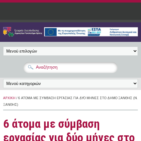
Παράκαμψη προς το κυρίως περιεχόμενο
ΑΡΧΙΚΉ
/ 6 ΆΤΟΜΑ ΜΕ ΣΎΜΒΑΣΗ ΕΡΓΑΣΊΑΣ ΓΙΑ ΔΎΟ ΜΉΝΕΣ ΣΤΟ ΔΉΜΟ ΞΆΝΘΗΣ (Ν.
ΞΆΝΘΗΣ)
6 άτομα με σύμβαση
εργασίας για δύο μήνες στο