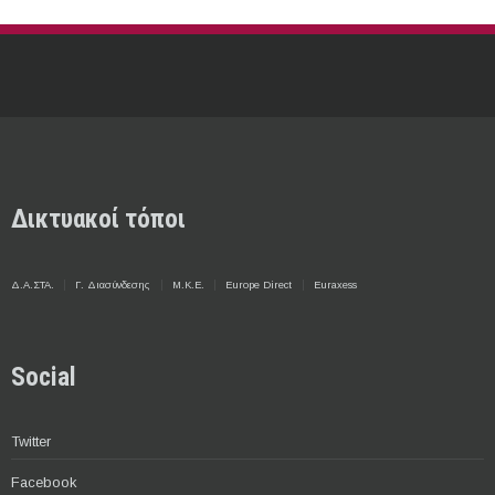
Δικτυακοί τόποι
Δ.Α.ΣΤΑ.
Γ. Διασύνδεσης
Μ.Κ.Ε.
Europe Direct
Euraxess
Social
Twitter
Facebook