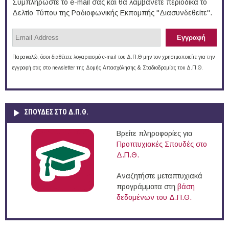
Συμπληρώστε το e-mail σας και θα λαμβάνετε περιοδικά το
Δελτίο Τύπου της Ραδιοφωνικής Εκπομπής "Διασυνδεθείτε".
Παρακαλώ, όσοι διαθέτετε λογαριασμό e-mail του Δ.Π.Θ μην τον χρησιμοποιείτε για την
εγγραφή σας στο newsletter της Δομής Απασχόλησης & Σταδιοδρομίας του Δ.Π.Θ.
ΣΠΟΥΔΈΣ ΣΤΟ Δ.Π.Θ.
Βρείτε πληροφορίες για
Προπτυχιακές Σπουδές στο
Δ.Π.Θ.
Αναζητήστε μεταπτυχιακά
προγράμματα στη
βάση
δεδομένων του Δ.Π.Θ.