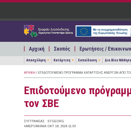
Παράκαμψη προς το κυρίως περιεχόμενο
Αρχική
Σκοπός
Ερωτήσεις / Επικοινων
Απασχόληση
Κατάρτιση
Εκπαίδευση
Δια Βίου Μάθησ
ΑΡΧΙΚΉ
/ ΕΠΙΔΟΤΟΎΜΕΝΟ ΠΡΌΓΡΑΜΜΑ ΚΑΤΆΡΤΙΣΗΣ ΑΝΈΡΓΩΝ ΑΠΌ ΤΟ
Επιδοτούμενο πρόγραμμ
τον ΣΒΕ
ΣΥΓΓΡΑΦΈΑΣ:
STGEORG
ΗΜΕΡΟΜΗΝΊΑ:
ΟΚΤ 18, 2024 11:30