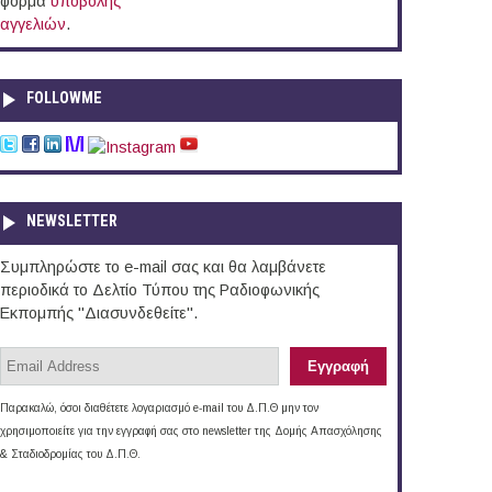
φόρμα
υποβολής
αγγελιών
.
FOLLOWME
NEWSLETTER
Συμπληρώστε το e-mail σας και θα λαμβάνετε
περιοδικά το Δελτίο Τύπου της Ραδιοφωνικής
Εκπομπής "Διασυνδεθείτε".
Παρακαλώ, όσοι διαθέτετε λογαριασμό e-mail του Δ.Π.Θ μην τον
χρησιμοποιείτε για την εγγραφή σας στο newsletter της Δομής Απασχόλησης
& Σταδιοδρομίας του Δ.Π.Θ.