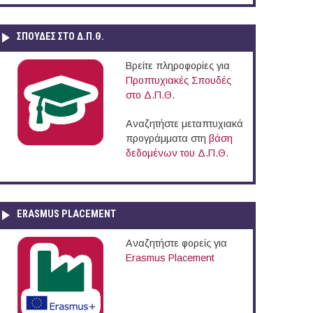
ΣΠΟΥΔΈΣ ΣΤΟ Δ.Π.Θ.
Βρείτε πληροφορίες για
Προπτυχιακές Σπουδές
στο Δ.Π.Θ.
Αναζητήστε μεταπτυχιακά
προγράμματα στη
βάση
δεδομένων του Δ.Π.Θ.
ERASMUS PLACEMENT
Αναζητήστε φορείς για
Erasmus Placement