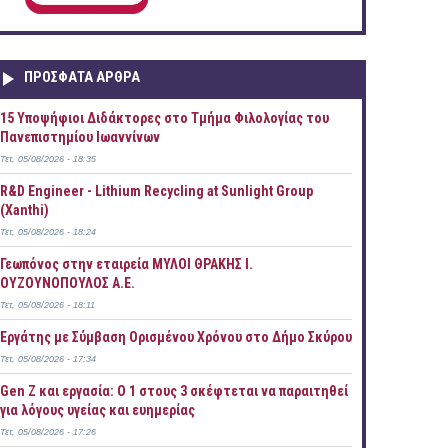
ΠΡOΣΦΑΤΑ AΡΘΡΑ
15 Υποψήφιοι Διδάκτορες στο Τμήμα Φιλολογίας του
Πανεπιστημίου Ιωαννίνων
Τετ, 05/08/2026 - 18:35
R&D Engineer - Lithium Recycling at Sunlight Group
(Xanthi)
Τετ, 05/08/2026 - 18:24
Γεωπόνος στην εταιρεία ΜΥΛΟΙ ΘΡΑΚΗΣ Ι.
ΟΥΖΟΥΝΟΠΟΥΛΟΣ Α.Ε.
Τετ, 05/08/2026 - 18:11
Εργάτης με Σύμβαση Ορισμένου Χρόνου στο Δήμο Σκύρου
Τετ, 05/08/2026 - 17:34
Gen Z και εργασία: Ο 1 στους 3 σκέφτεται να παραιτηθεί
για λόγους υγείας και ευημερίας
Τετ, 05/08/2026 - 17:26