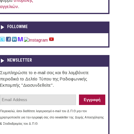
φόρμα
υποβολής
αγγελιών
.
FOLLOWME
NEWSLETTER
Συμπληρώστε το e-mail σας και θα λαμβάνετε
περιοδικά το Δελτίο Τύπου της Ραδιοφωνικής
Εκπομπής "Διασυνδεθείτε".
Παρακαλώ, όσοι διαθέτετε λογαριασμό e-mail του Δ.Π.Θ μην τον
χρησιμοποιείτε για την εγγραφή σας στο newsletter της Δομής Απασχόλησης
& Σταδιοδρομίας του Δ.Π.Θ.