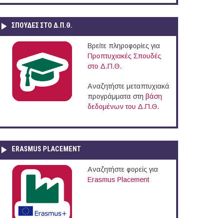
ΣΠΟΥΔΈΣ ΣΤΟ Δ.Π.Θ.
Βρείτε πληροφορίες για
Προπτυχιακές Σπουδές
στο Δ.Π.Θ.
Αναζητήστε μεταπτυχιακά
προγράμματα στη
βάση
δεδομένων του Δ.Π.Θ.
ERASMUS PLACEMENT
Αναζητήστε φορείς για
Erasmus Placement