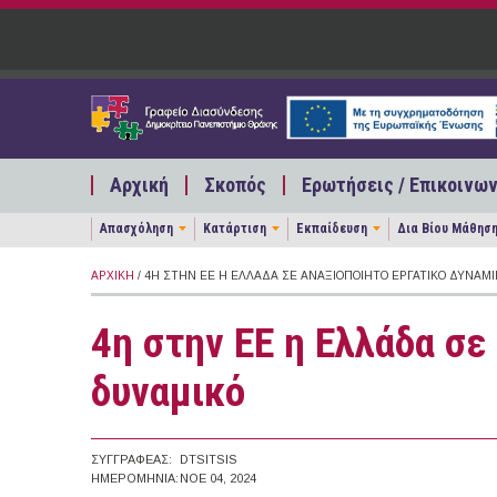
Παράκαμψη προς το κυρίως περιεχόμενο
Αρχική
Σκοπός
Ερωτήσεις / Επικοινων
Απασχόληση
Κατάρτιση
Εκπαίδευση
Δια Βίου Μάθησ
ΑΡΧΙΚΉ
/ 4Η ΣΤΗΝ ΕΕ Η ΕΛΛΆΔΑ ΣΕ ΑΝΑΞΙΟΠΟΊΗΤΟ ΕΡΓΑΤΙΚΌ ΔΥΝΑΜΙ
4η στην ΕΕ η Ελλάδα σε
δυναμικό
ΣΥΓΓΡΑΦΈΑΣ:
DTSITSIS
ΗΜΕΡΟΜΗΝΊΑ:
ΝΟΕ 04, 2024