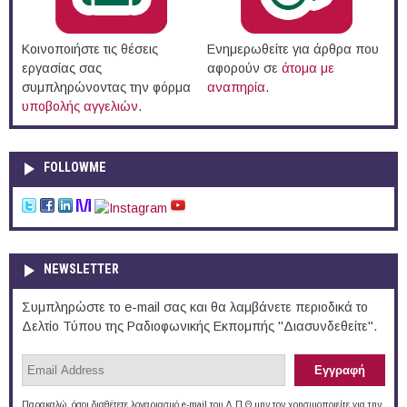
Κοινοποιήστε τις θέσεις
Ενημερωθείτε για άρθρα που
εργασίας σας
αφορούν σε
άτομα με
συμπληρώνοντας την φόρμα
αναπηρία
.
υποβολής αγγελιών
.
FOLLOWME
NEWSLETTER
Συμπληρώστε το e-mail σας και θα λαμβάνετε περιοδικά το
Δελτίο Τύπου της Ραδιοφωνικής Εκπομπής "Διασυνδεθείτε".
Παρακαλώ, όσοι διαθέτετε λογαριασμό e-mail του Δ.Π.Θ μην τον χρησιμοποιείτε για την