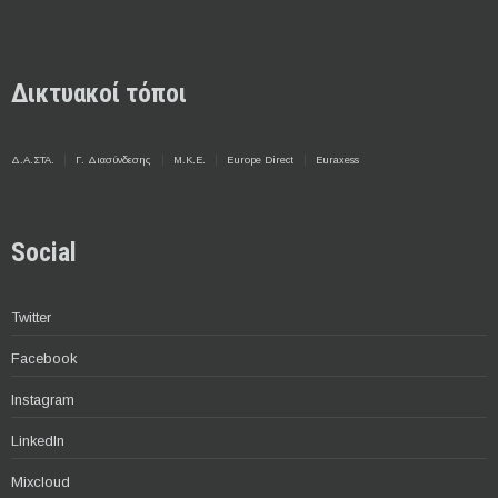
Δικτυακοί τόποι
Δ.Α.ΣΤΑ.
Γ. Διασύνδεσης
Μ.Κ.Ε.
Europe Direct
Euraxess
Social
Twitter
Facebook
Instagram
LinkedIn
Mixcloud