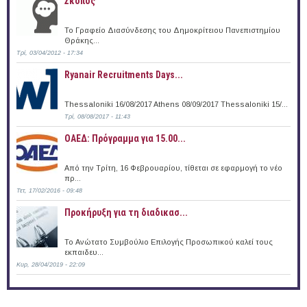
Σκοπός
Το Γραφείο Διασύνδεσης του Δημοκρίτειου Πανεπιστημίου
Θράκης...
Τρί, 03/04/2012 - 17:34
Ryanair Recruitments Days...
Thessaloniki 16/08/2017 Athens 08/09/2017 Thessaloniki 15/...
Τρί, 08/08/2017 - 11:43
ΟΑΕΔ: Πρόγραμμα για 15.00...
Από την Τρίτη, 16 Φεβρουαρίου, τίθεται σε εφαρμογή το νέο
πρ...
Τετ, 17/02/2016 - 09:48
Προκήρυξη για τη διαδικασ...
Το Ανώτατο Συμβούλιο Επιλογής Προσωπικού καλεί τους
εκπαιδευ...
Κυρ, 28/04/2019 - 22:09