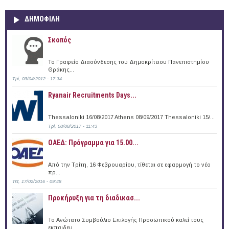
ΔΗΜΟΦΙΛΗ
Σκοπός
Το Γραφείο Διασύνδεσης του Δημοκρίτειου Πανεπιστημίου
Θράκης...
Τρί, 03/04/2012 - 17:34
Ryanair Recruitments Days...
Thessaloniki 16/08/2017 Athens 08/09/2017 Thessaloniki 15/...
Τρί, 08/08/2017 - 11:43
ΟΑΕΔ: Πρόγραμμα για 15.00...
Από την Τρίτη, 16 Φεβρουαρίου, τίθεται σε εφαρμογή το νέο
πρ...
Τετ, 17/02/2016 - 09:48
Προκήρυξη για τη διαδικασ...
Το Ανώτατο Συμβούλιο Επιλογής Προσωπικού καλεί τους
εκπαιδευ...