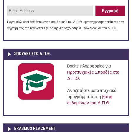
Παρακαλώ, όσοι διαθέτετε λογαριασμό e-mail του Δ.Π.Θ μην τον χρησιμοποιείτε για την
εγγραφή σας στο newsletter της Δομής Απασχόλησης & Σταδιοδρομίας του Δ.Π.Θ.
ΣΠΟΥΔΈΣ ΣΤΟ Δ.Π.Θ.
Βρείτε πληροφορίες για
Προπτυχιακές Σπουδές στο
Δ.Π.Θ.
Αναζητήστε μεταπτυχιακά
προγράμματα στη
βάση
δεδομένων του Δ.Π.Θ.
ERASMUS PLACEMENT